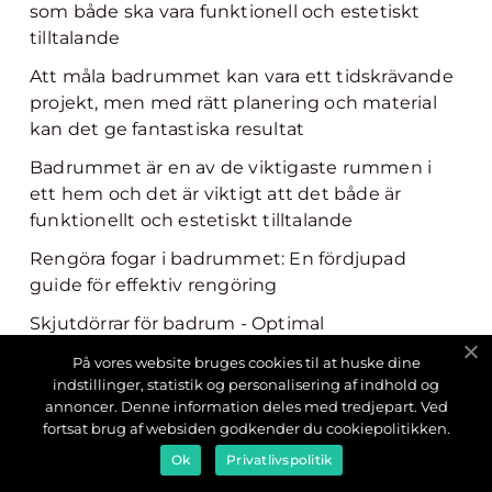
som både ska vara funktionell och estetiskt
tilltalande
Att måla badrummet kan vara ett tidskrävande
projekt, men med rätt planering och material
kan det ge fantastiska resultat
Badrummet är en av de viktigaste rummen i
ett hem och det är viktigt att det både är
funktionellt och estetiskt tilltalande
Rengöra fogar i badrummet: En fördjupad
guide för effektiv rengöring
Skjutdörrar för badrum - Optimal
platsbesparande lösning för ditt badrum
På vores website bruges cookies til at huske dine
indstillinger, statistik og personalisering af indhold og
Flytspackel i badrum - En grundlig översikt
annoncer. Denne information deles med tredjepart. Ved
fortsat brug af websiden godkender du cookiepolitikken.
Flytspackla badrum: En grundlig översikt
Ok
Privatlivspolitik
Badrumsväggar är en viktig del av varje