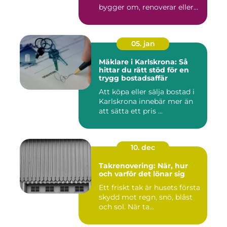
bygger om, renoverar eller
inr...
05. jan
Mäklare i Karlskrona: Så
hittar du rätt stöd för en
trygg bostadsaffär
Att köpa eller sälja bostad i
Karlskrona innebär mer än
att sätta ett pris ...
10. dec
Takrenovering: När, hur
och varför det lönar sig
Ett friskt tak är husets första
skydd mot regn, snö, blåst
och sol. När ta...