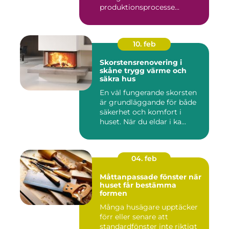
produktionsprocesse...
10. feb
Skorstensrenovering i
skåne trygg värme och
säkra hus
En väl fungerande skorsten
är grundläggande för både
säkerhet och komfort i
huset. När du eldar i ka...
04. feb
Måttanpassade fönster när
huset får bestämma
formen
Många husägare upptäcker
förr eller senare att
standardfönster inte riktigt