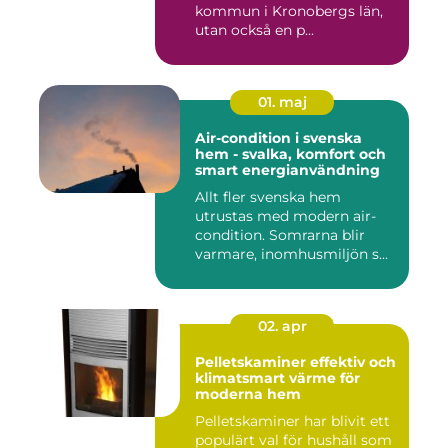
kommun i Kronobergs län,
utan också en p...
01. maj
Air-condition i svenska
hem - svalka, komfort och
smart energianvändning
Allt fler svenska hem
utrustas med modern air-
condition. Somrarna blir
varmare, inomhusmiljön s...
02. apr
Pelletskaminer effektiv och
klimatsmart värme för
moderna hem
Pelletskaminer har blivit ett
populärt val för hushåll som