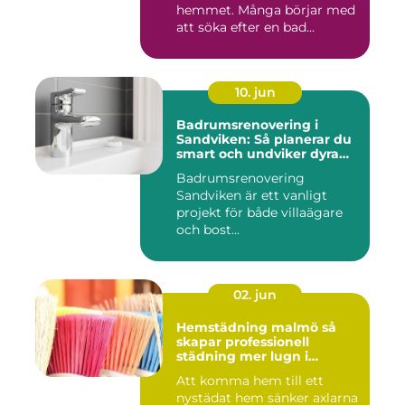
hemmet. Många börjar med
att söka efter en bad...
10. jun
Badrumsrenovering i
Sandviken: Så planerar du
smart och undviker dyra
misstag
Badrumsrenovering
Sandviken är ett vanligt
projekt för både villaägare
och bost...
02. jun
Hemstädning malmö så
skapar professionell
städning mer lugn i
vardagen
Att komma hem till ett
nystädat hem sänker axlarna