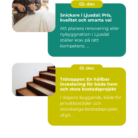
02. dec
Snickare i Ljusdal: Pris,
kvalitet och smarta val
Att planera renovering eller
nybyggnation i Ljusdal
ställer krav på rätt
kompetens. ...
01. dec
Trätrappor: En hållbar
investering för både hem
och stora bostadsprojekt
I dagens byggande, både för
privatbostäder och
storskaliga bostadsprojekt,
utgö...