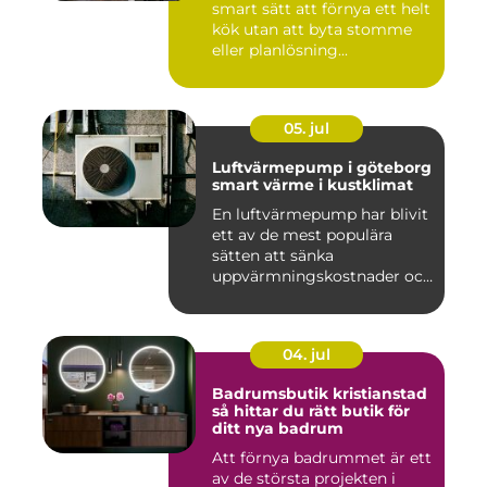
smart sätt att förnya ett helt
kök utan att byta stomme
eller planlösning...
05. jul
Luftvärmepump i göteborg
smart värme i kustklimat
En luftvärmepump har blivit
ett av de mest populära
sätten att sänka
uppvärmningskostnader och
samti...
04. jul
Badrumsbutik kristianstad
så hittar du rätt butik för
ditt nya badrum
Att förnya badrummet är ett
av de största projekten i