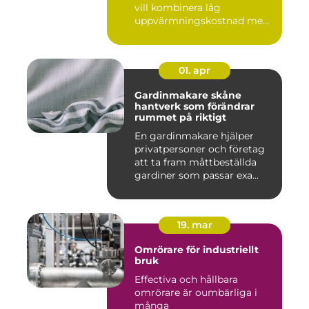
vill kombinera låg
uppvärmningskostnad me...
01. apr
Gardinmakare skåne
hantverk som förändrar
rummet på riktigt
En gardinmakare hjälper
privatpersoner och företag
att ta fram måttbeställda
gardiner som passar exa...
19. mar
Omrörare för industriellt
bruk
Effectiva och hållbara
omrörare är oumbärliga i
många