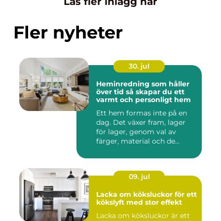
Läs fler inlägg här
Fler nyheter
30. jul
Heminredning som håller
över tid så skapar du ett
varmt och personligt hem
Ett hem formas inte på en
dag. Det växer fram, lager
för lager, genom val av
färger, material och de...
09. jul
Lacka om köksluckor för ett
kökslyft med stor effekt
Lacka om köksluckor är ett