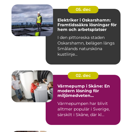
05. dec
Elektriker i Oskarshamn:
Framtidssäkra lösningar för
hem och arbetsplatser
I den pittoreska staden
Oskarshamn, belägen längs
Smålands natursköna
kustlinje...
02. dec
Värmepump i Skåne: En
modern lösning för
miljömedveten
uppvärmning
Värmepumpen har blivit
alltmer populär i Sverige,
särskilt i Skåne, där kl...