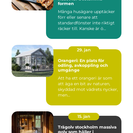
formen
Många husägare upptäcker
förr eller senare att
standardfönster inte riktigt
räcker till. Kanske är ö...
29. jan
Orangeri: En plats för
odling, avkoppling och
umgänge
Att ha ett orangeri är som
att äga en bit av naturen,
skyddad mot vädrets nycker,
men...
15. jan
Trägolv stockholm massiva
golv som håller i