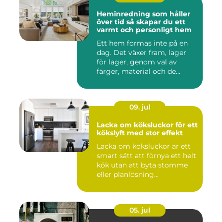
Heminredning som håller
över tid så skapar du ett
varmt och personligt hem
Ett hem formas inte på en
dag. Det växer fram, lager
för lager, genom val av
färger, material och de...
09. jul
Lacka om köksluckor för ett
kökslyft med stor effekt
Lacka om köksluckor är ett
smart sätt att förnya ett helt
kök utan att byta stomme
eller planlösning...
05. jul