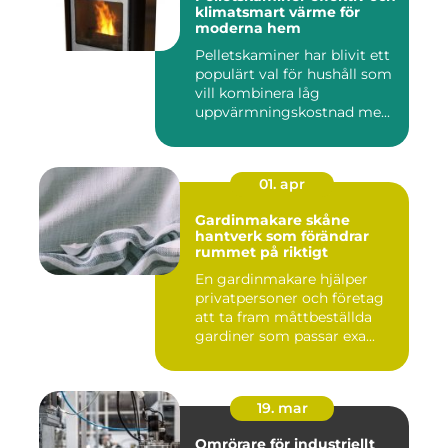
klimatsmart värme för
moderna hem
Pelletskaminer har blivit ett
populärt val för hushåll som
vill kombinera låg
uppvärmningskostnad me...
01. apr
Gardinmakare skåne
hantverk som förändrar
rummet på riktigt
En gardinmakare hjälper
privatpersoner och företag
att ta fram måttbeställda
gardiner som passar exa...
19. mar
Omrörare för industriellt