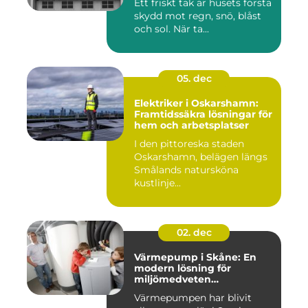
Ett friskt tak är husets första
skydd mot regn, snö, blåst
och sol. När ta...
05. dec
Elektriker i Oskarshamn:
Framtidssäkra lösningar för
hem och arbetsplatser
I den pittoreska staden
Oskarshamn, belägen längs
Smålands natursköna
kustlinje...
02. dec
Värmepump i Skåne: En
modern lösning för
miljömedveten
uppvärmning
Värmepumpen har blivit