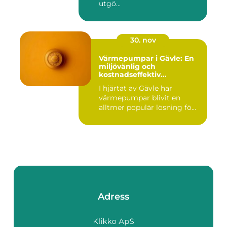
utgö...
30. nov
Värmepumpar i Gävle: En
miljövänlig och
kostnadseffektiv
uppvärmningsmetod
I hjärtat av Gävle har
värmepumpar blivit en
alltmer populär lösning fö...
Adress