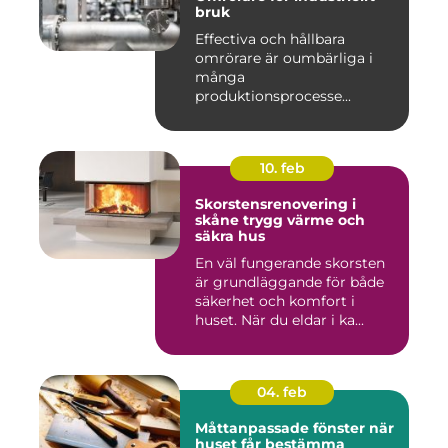
bruk
Effectiva och hållbara
omrörare är oumbärliga i
många
produktionsprocesse...
10. feb
Skorstensrenovering i
skåne trygg värme och
säkra hus
En väl fungerande skorsten
är grundläggande för både
säkerhet och komfort i
huset. När du eldar i ka...
04. feb
Måttanpassade fönster när
huset får bestämma