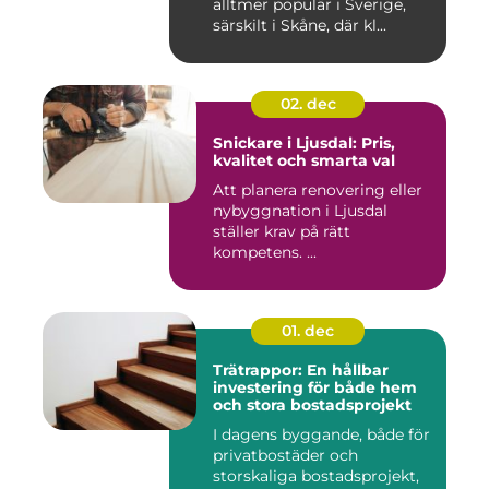
alltmer populär i Sverige,
särskilt i Skåne, där kl...
02. dec
Snickare i Ljusdal: Pris,
kvalitet och smarta val
Att planera renovering eller
nybyggnation i Ljusdal
ställer krav på rätt
kompetens. ...
01. dec
Trätrappor: En hållbar
investering för både hem
och stora bostadsprojekt
I dagens byggande, både för
privatbostäder och
storskaliga bostadsprojekt,