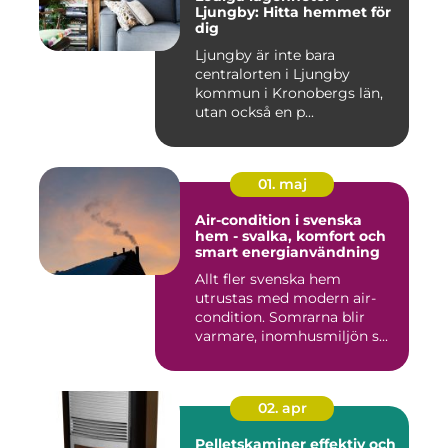
Ljungby: Hitta hemmet för
dig
Ljungby är inte bara
centralorten i Ljungby
kommun i Kronobergs län,
utan också en p...
01. maj
Air-condition i svenska
hem - svalka, komfort och
smart energianvändning
Allt fler svenska hem
utrustas med modern air-
condition. Somrarna blir
varmare, inomhusmiljön s...
02. apr
Pelletskaminer effektiv och