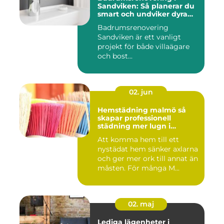
Sandviken: Så planerar du
smart och undviker dyra
misstag
Badrumsrenovering
Sandviken är ett vanligt
projekt för både villaägare
och bost...
02. jun
Hemstädning malmö så
skapar professionell
städning mer lugn i
vardagen
Att komma hem till ett
nystädat hem sänker axlarna
och ger mer ork till annat än
måsten. För många M...
02. maj
Lediga lägenheter i