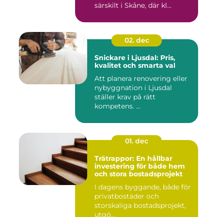
särskilt i Skåne, där kl...
02. dec
Snickare i Ljusdal: Pris,
kvalitet och smarta val
Att planera renovering eller
nybyggnation i Ljusdal
ställer krav på rätt
kompetens. ...
01. dec
Trätrappor: En hållbar
investering för både hem
och stora bostadsprojekt
I dagens byggande, både för
privatbostäder och
storskaliga bostadsprojekt,
utgö...