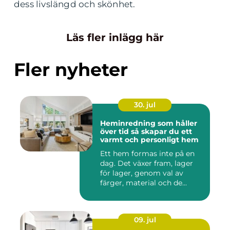
dess livslängd och skönhet.
Läs fler inlägg här
Fler nyheter
30. jul
Heminredning som håller
över tid så skapar du ett
varmt och personligt hem
Ett hem formas inte på en
dag. Det växer fram, lager
för lager, genom val av
färger, material och de...
09. jul