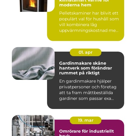
klimatsmart värme för
moderna hem
Pelletskaminer har blivit ett
populärt val för hushåll som
vill kombinera låg
uppvärmningskostnad me...
01. apr
Gardinmakare skåne
hantverk som förändrar
rummet på riktigt
En gardinmakare hjälper
privatpersoner och företag
att ta fram måttbeställda
gardiner som passar exa...
19. mar
Omrörare för industriellt