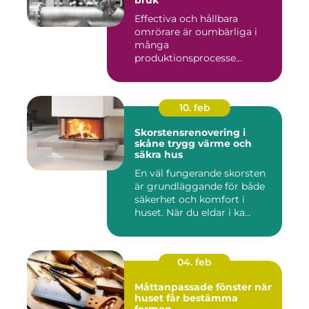
bruk
Effectiva och hållbara
omrörare är oumbärliga i
många
produktionsprocesse...
10. feb
Skorstensrenovering i
skåne trygg värme och
säkra hus
En väl fungerande skorsten
är grundläggande för både
säkerhet och komfort i
huset. När du eldar i ka...
04. feb
Måttanpassade fönster när
huset får bestämma