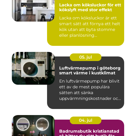
Lacka om köksluckor för ett
kökslyft med stor effekt
Lacka om köksluckor är ett
smart sätt att förnya ett helt
kök utan att byta stomme
eller planlösning...
05. jul
Luftvärmepump i göteborg
smart värme i kustklimat
En luftvärmepump har blivit
ett av de mest populära
sätten att sänka
uppvärmningskostnader och
samti...
04. jul
Badrumsbutik kristianstad