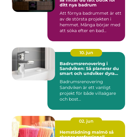
så hittar du rätt butik för
ditt nya badrum
Att förnya badrummet är ett
av de största projekten i
hemmet. Många börjar med
att söka efter en bad...
10. jun
Badrumsrenovering i
Sandviken: Så planerar du
smart och undviker dyra
misstag
Badrumsrenovering
Sandviken är ett vanligt
projekt för både villaägare
och bost...
02. jun
Hemstädning malmö så