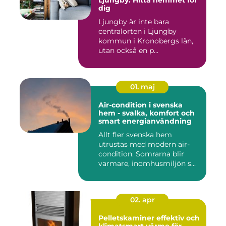
Ljungby: Hitta hemmet för
dig
Ljungby är inte bara
centralorten i Ljungby
kommun i Kronobergs län,
utan också en p...
01. maj
Air-condition i svenska
hem - svalka, komfort och
smart energianvändning
Allt fler svenska hem
utrustas med modern air-
condition. Somrarna blir
varmare, inomhusmiljön s...
02. apr
Pelletskaminer effektiv och