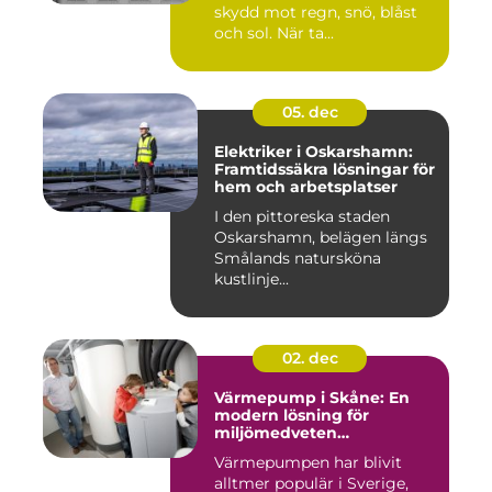
skydd mot regn, snö, blåst
och sol. När ta...
05. dec
Elektriker i Oskarshamn:
Framtidssäkra lösningar för
hem och arbetsplatser
I den pittoreska staden
Oskarshamn, belägen längs
Smålands natursköna
kustlinje...
02. dec
Värmepump i Skåne: En
modern lösning för
miljömedveten
uppvärmning
Värmepumpen har blivit
alltmer populär i Sverige,