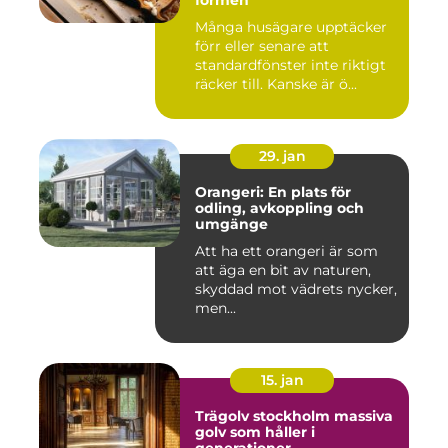
formen
Många husägare upptäcker
förr eller senare att
standardfönster inte riktigt
räcker till. Kanske är ö...
29. jan
Orangeri: En plats för
odling, avkoppling och
umgänge
Att ha ett orangeri är som
att äga en bit av naturen,
skyddad mot vädrets nycker,
men...
15. jan
Trägolv stockholm massiva
golv som håller i