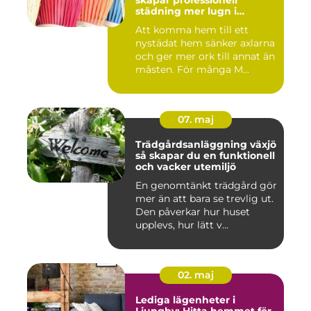
skapar professionell
städning mer lugn i
vardagen
Att komma hem till ett
nystädat hem sänker axlarna
och ger mer ork till annat än
måsten. För många M...
07. maj
Trädgårdsanläggning växjö
så skapar du en funktionell
och vacker utemiljö
En genomtänkt trädgård gör
mer än att bara se trevlig ut.
Den påverkar hur huset
upplevs, hur lätt v...
02. maj
Lediga lägenheter i