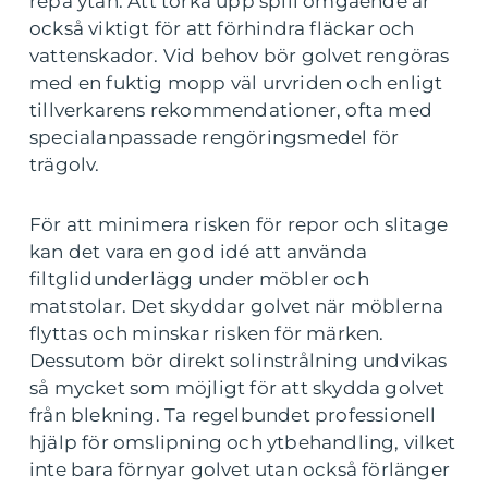
repa ytan. Att torka upp spill omgående är
också viktigt för att förhindra fläckar och
vattenskador. Vid behov bör golvet rengöras
med en fuktig mopp väl urvriden och enligt
tillverkarens rekommendationer, ofta med
specialanpassade rengöringsmedel för
trägolv.
För att minimera risken för repor och slitage
kan det vara en god idé att använda
filtglidunderlägg under möbler och
matstolar. Det skyddar golvet när möblerna
flyttas och minskar risken för märken.
Dessutom bör direkt solinstrålning undvikas
så mycket som möjligt för att skydda golvet
från blekning. Ta regelbundet professionell
hjälp för omslipning och ytbehandling, vilket
inte bara förnyar golvet utan också förlänger