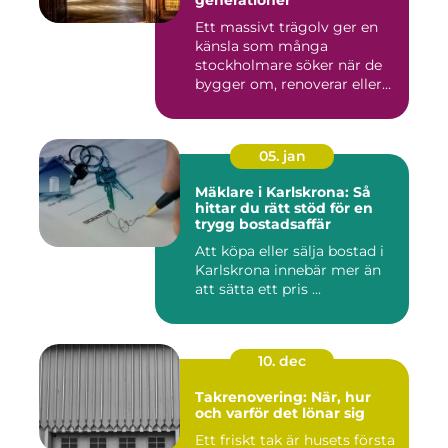
generationer
Ett massivt trägolv ger en
känsla som många
stockholmare söker när de
bygger om, renoverar eller
inr...
05. jan
Mäklare i Karlskrona: Så
hittar du rätt stöd för en
trygg bostadsaffär
Att köpa eller sälja bostad i
Karlskrona innebär mer än
att sätta ett pris ...
10. dec
Takrenovering: När, hur
och varför det lönar sig
Ett friskt tak är husets första