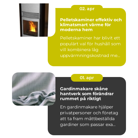
02. apr
Pelletskaminer effektiv och
klimatsmart värme för
moderna hem
Pelletskaminer har blivit ett
populärt val för hushåll som
vill kombinera låg
uppvärmningskostnad me...
01. apr
Gardinmakare skåne
hantverk som förändrar
rummet på riktigt
En gardinmakare hjälper
privatpersoner och företag
att ta fram måttbeställda
gardiner som passar exa...