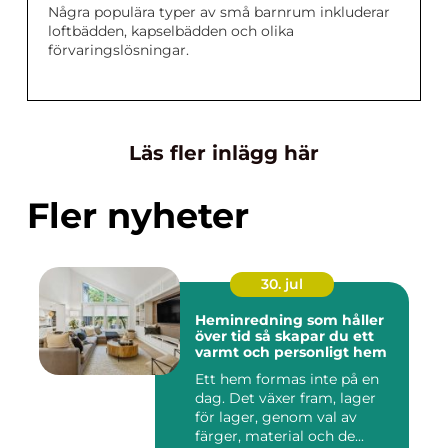
Några populära typer av små barnrum inkluderar
loftbädden, kapselbädden och olika
förvaringslösningar.
Läs fler inlägg här
Fler nyheter
30. jul
Heminredning som håller
över tid så skapar du ett
varmt och personligt hem
Ett hem formas inte på en
dag. Det växer fram, lager
för lager, genom val av
färger, material och de...