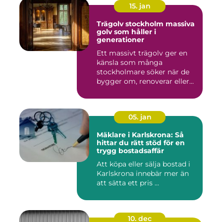
15. jan
Trägolv stockholm massiva
golv som håller i
generationer
Ett massivt trägolv ger en
känsla som många
stockholmare söker när de
bygger om, renoverar eller
inr...
05. jan
Mäklare i Karlskrona: Så
hittar du rätt stöd för en
trygg bostadsaffär
Att köpa eller sälja bostad i
Karlskrona innebär mer än
att sätta ett pris ...
10. dec