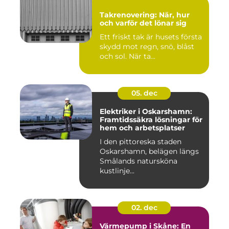
Takrenovering: När, hur
och varför det lönar sig
Ett friskt tak är husets första
skydd mot regn, snö, blåst
och sol. När ta...
05. dec
Elektriker i Oskarshamn:
Framtidssäkra lösningar för
hem och arbetsplatser
I den pittoreska staden
Oskarshamn, belägen längs
Smålands natursköna
kustlinje...
02. dec
Värmepump i Skåne: En