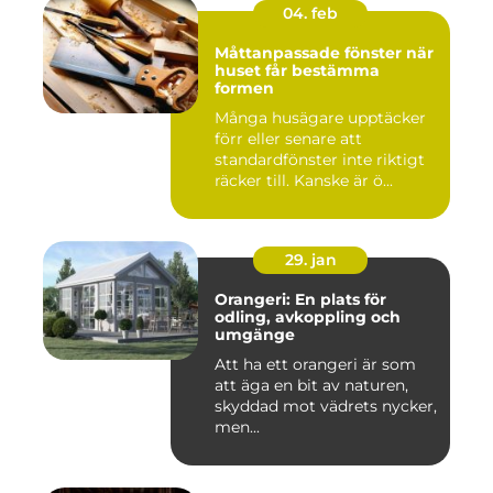
04. feb
Måttanpassade fönster när
huset får bestämma
formen
Många husägare upptäcker
förr eller senare att
standardfönster inte riktigt
räcker till. Kanske är ö...
29. jan
Orangeri: En plats för
odling, avkoppling och
umgänge
Att ha ett orangeri är som
att äga en bit av naturen,
skyddad mot vädrets nycker,
men...