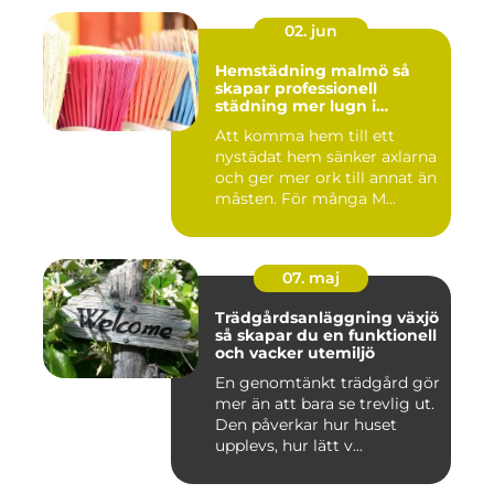
02. jun
Hemstädning malmö så
skapar professionell
städning mer lugn i
vardagen
Att komma hem till ett
nystädat hem sänker axlarna
och ger mer ork till annat än
måsten. För många M...
07. maj
Trädgårdsanläggning växjö
så skapar du en funktionell
och vacker utemiljö
En genomtänkt trädgård gör
mer än att bara se trevlig ut.
Den påverkar hur huset
upplevs, hur lätt v...