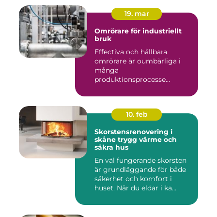
19. mar
Omrörare för industriellt
bruk
Effectiva och hållbara
omrörare är oumbärliga i
många
produktionsprocesse...
10. feb
Skorstensrenovering i
skåne trygg värme och
säkra hus
En väl fungerande skorsten
är grundläggande för både
säkerhet och komfort i
huset. När du eldar i ka...