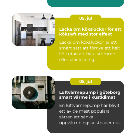
09. jul
Lacka om köksluckor för ett
kökslyft med stor effekt
Lacka om köksluckor är ett
smart sätt att förnya ett helt
kök utan att byta stomme
eller planlösning...
05. jul
Luftvärmepump i göteborg
smart värme i kustklimat
En luftvärmepump har blivit
ett av de mest populära
sätten att sänka
uppvärmningskostnader och
samti...