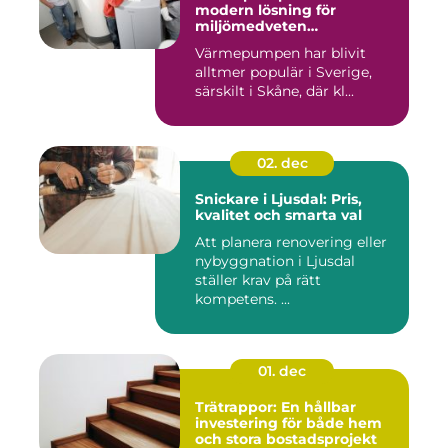
modern lösning för
miljömedveten
uppvärmning
Värmepumpen har blivit
alltmer populär i Sverige,
särskilt i Skåne, där kl...
02. dec
Snickare i Ljusdal: Pris,
kvalitet och smarta val
Att planera renovering eller
nybyggnation i Ljusdal
ställer krav på rätt
kompetens. ...
01. dec
Trätrappor: En hållbar
investering för både hem
och stora bostadsprojekt