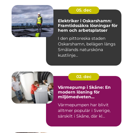
05. dec
Elektriker i Oskarshamn:
Framtidssäkra lösningar för
hem och arbetsplatser
I den pittoreska staden
Oskarshamn, belägen längs
Smålands natursköna
kustlinje...
02. dec
Värmepump i Skåne: En
modern lösning för
miljömedveten
uppvärmning
Värmepumpen har blivit
alltmer populär i Sverige,
särskilt i Skåne, där kl...