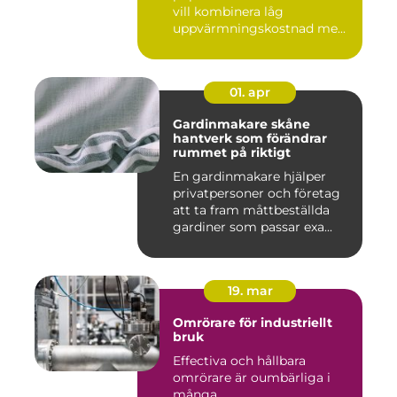
vill kombinera låg
uppvärmningskostnad me...
01. apr
Gardinmakare skåne
hantverk som förändrar
rummet på riktigt
En gardinmakare hjälper
privatpersoner och företag
att ta fram måttbeställda
gardiner som passar exa...
19. mar
Omrörare för industriellt
bruk
Effectiva och hållbara
omrörare är oumbärliga i
många