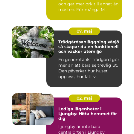
och ger mer ork till annat än
måsten. För många M...
07. maj
Trädgårdsanläggning växjö
så skapar du en funktionell
och vacker utemiljö
En genomtänkt trädgård gör
mer än att bara se trevlig ut.
Den påverkar hur huset
upplevs, hur lätt v...
02. maj
Lediga lägenheter i
Ljungby: Hitta hemmet för
dig
Ljungby är inte bara
centralorten i Ljungby