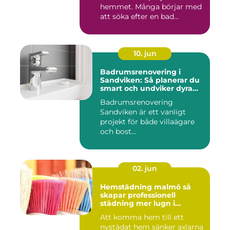
hemmet. Många börjar med
att söka efter en bad...
10. jun
Badrumsrenovering i
Sandviken: Så planerar du
smart och undviker dyra
misstag
Badrumsrenovering
Sandviken är ett vanligt
projekt för både villaägare
och bost...
02. jun
Hemstädning malmö så
skapar professionell
städning mer lugn i
vardagen
Att komma hem till ett
nystädat hem sänker axlarna