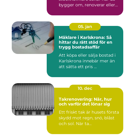
bygger om, renoverar eller
inr...
05. jan
Mäklare i Karlskrona: Så
hittar du rätt stöd för en
trygg bostadsaffär
Att köpa eller sälja bostad i
Karlskrona innebär mer än
att sätta ett pris ...
10. dec
Takrenovering: När, hur
och varför det lönar sig
Ett friskt tak är husets första
skydd mot regn, snö, blåst
och sol. När ta...