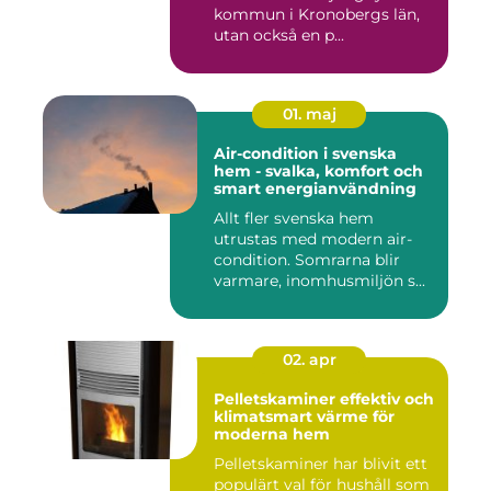
kommun i Kronobergs län,
utan också en p...
01. maj
Air-condition i svenska
hem - svalka, komfort och
smart energianvändning
Allt fler svenska hem
utrustas med modern air-
condition. Somrarna blir
varmare, inomhusmiljön s...
02. apr
Pelletskaminer effektiv och
klimatsmart värme för
moderna hem
Pelletskaminer har blivit ett
populärt val för hushåll som