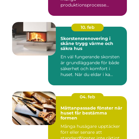
produktionsprocesse...
10. feb
Skorstensrenovering i
skåne trygg värme och
säkra hus
En väl fungerande skorsten
är grundläggande för både
säkerhet och komfort i
huset. När du eldar i ka...
04. feb
Måttanpassade fönster när
huset får bestämma
formen
Många husägare upptäcker
förr eller senare att
standardfönster inte riktigt