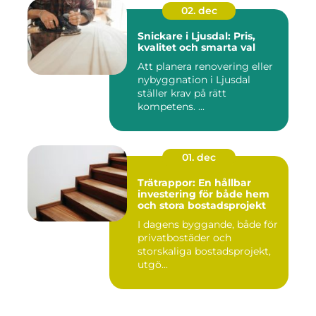
02. dec
Snickare i Ljusdal: Pris,
kvalitet och smarta val
Att planera renovering eller
nybyggnation i Ljusdal
ställer krav på rätt
kompetens. ...
01. dec
Trätrappor: En hållbar
investering för både hem
och stora bostadsprojekt
I dagens byggande, både för
privatbostäder och
storskaliga bostadsprojekt,
utgö...