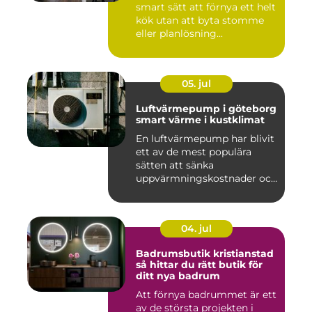
smart sätt att förnya ett helt
kök utan att byta stomme
eller planlösning...
05. jul
Luftvärmepump i göteborg
smart värme i kustklimat
En luftvärmepump har blivit
ett av de mest populära
sätten att sänka
uppvärmningskostnader och
samti...
04. jul
Badrumsbutik kristianstad
så hittar du rätt butik för
ditt nya badrum
Att förnya badrummet är ett
av de största projekten i