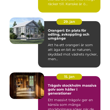
räcker till. Kanske är ö...
29. jan
Orangeri: En plats för
odling, avkoppling och
umgänge
Att ha ett orangeri är som
att äga en bit av naturen,
skyddad mot vädrets nycker,
men...
15. jan
Trägolv stockholm massiva
golv som håller i
generationer
Ett massivt trägolv ger en
känsla som många
stockholmare söker när de