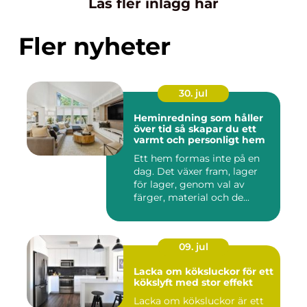
Läs fler inlägg här
Fler nyheter
30. jul
Heminredning som håller
över tid så skapar du ett
varmt och personligt hem
Ett hem formas inte på en
dag. Det växer fram, lager
för lager, genom val av
färger, material och de...
09. jul
Lacka om köksluckor för ett
kökslyft med stor effekt
Lacka om köksluckor är ett