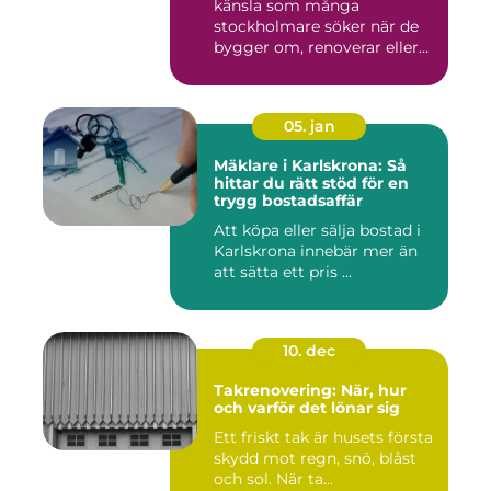
känsla som många
stockholmare söker när de
bygger om, renoverar eller
inr...
05. jan
Mäklare i Karlskrona: Så
hittar du rätt stöd för en
trygg bostadsaffär
Att köpa eller sälja bostad i
Karlskrona innebär mer än
att sätta ett pris ...
10. dec
Takrenovering: När, hur
och varför det lönar sig
Ett friskt tak är husets första
skydd mot regn, snö, blåst
och sol. När ta...