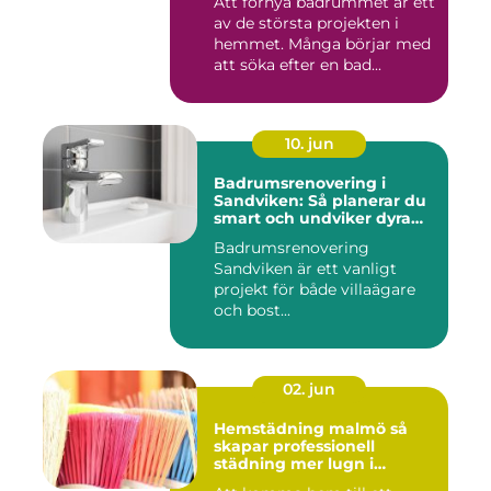
Att förnya badrummet är ett
av de största projekten i
hemmet. Många börjar med
att söka efter en bad...
10. jun
Badrumsrenovering i
Sandviken: Så planerar du
smart och undviker dyra
misstag
Badrumsrenovering
Sandviken är ett vanligt
projekt för både villaägare
och bost...
02. jun
Hemstädning malmö så
skapar professionell
städning mer lugn i
vardagen