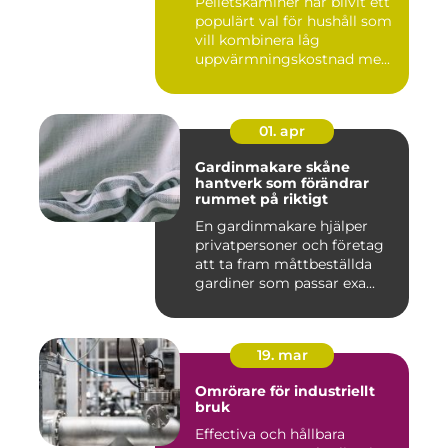
Pelletskaminer har blivit ett
populärt val för hushåll som
vill kombinera låg
uppvärmningskostnad me...
01. apr
Gardinmakare skåne
hantverk som förändrar
rummet på riktigt
En gardinmakare hjälper
privatpersoner och företag
att ta fram måttbeställda
gardiner som passar exa...
19. mar
Omrörare för industriellt
bruk
Effectiva och hållbara