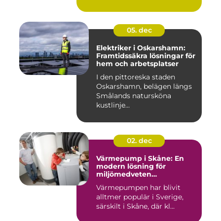
05. dec
Elektriker i Oskarshamn:
Framtidssäkra lösningar för
hem och arbetsplatser
I den pittoreska staden
Oskarshamn, belägen längs
Smålands natursköna
kustlinje...
02. dec
Värmepump i Skåne: En
modern lösning för
miljömedveten
uppvärmning
Värmepumpen har blivit
alltmer populär i Sverige,
särskilt i Skåne, där kl...