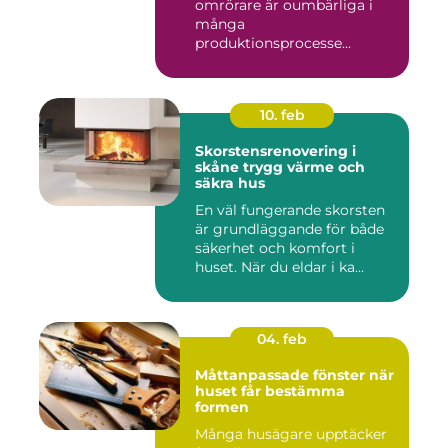
omrörare är oumbärliga i
många
produktionsprocesse...
10. feb
Skorstensrenovering i
skåne trygg värme och
säkra hus
En väl fungerande skorsten
är grundläggande för både
säkerhet och komfort i
huset. När du eldar i ka...
04. feb
Måttanpassade fönster när
huset får bestämma
formen
Många husägare upptäcker