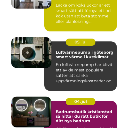
Lacka om köksluckor är ett
smart sätt att förnya ett helt
kök utan att byta stomme
eller planlösning...
05. jul
Luftvärmepump i göteborg
smart värme i kustklimat
En luftvärmepump har blivit
ett av de mest populära
sätten att sänka
uppvärmningskostnader och
samti...
04. jul
Badrumsbutik kristianstad
så hittar du rätt butik för
ditt nya badrum