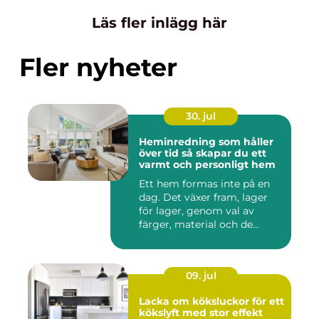
Läs fler inlägg här
Fler nyheter
30. jul
Heminredning som håller
över tid så skapar du ett
varmt och personligt hem
Ett hem formas inte på en
dag. Det växer fram, lager
för lager, genom val av
färger, material och de...
09. jul
Lacka om köksluckor för ett
kökslyft med stor effekt