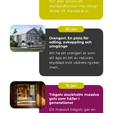
förr eller senare att
standardfönster inte riktigt
räcker till. Kanske är ö...
29. jan
Orangeri: En plats för
odling, avkoppling och
umgänge
Att ha ett orangeri är som
att äga en bit av naturen,
skyddad mot vädrets nycker,
men...
15. jan
Trägolv stockholm massiva
golv som håller i
generationer
Ett massivt trägolv ger en