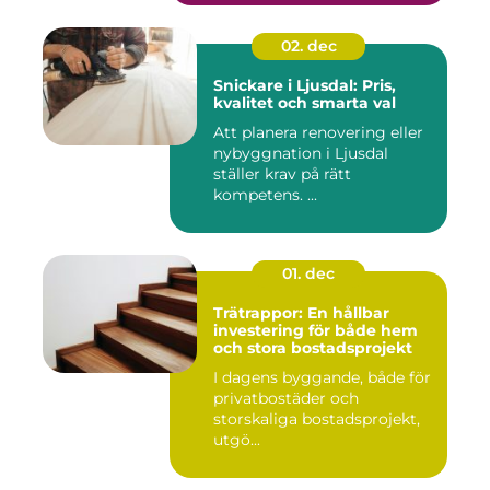
02. dec
Snickare i Ljusdal: Pris,
kvalitet och smarta val
Att planera renovering eller
nybyggnation i Ljusdal
ställer krav på rätt
kompetens. ...
01. dec
Trätrappor: En hållbar
investering för både hem
och stora bostadsprojekt
I dagens byggande, både för
privatbostäder och
storskaliga bostadsprojekt,
utgö...