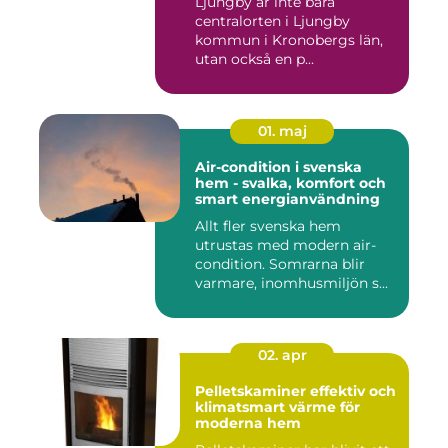
Ljungby är inte bara
centralorten i Ljungby
kommun i Kronobergs län,
utan också en p...
01. maj
Air-condition i svenska
hem - svalka, komfort och
smart energianvändning
Allt fler svenska hem
utrustas med modern air-
condition. Somrarna blir
varmare, inomhusmiljön s...
02. apr
Pelletskaminer effektiv och
klimatsmart värme för
moderna hem