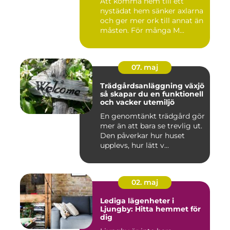
Att komma hem till ett
nystädat hem sänker axlarna
och ger mer ork till annat än
måsten. För många M...
07. maj
Trädgårdsanläggning växjö
så skapar du en funktionell
och vacker utemiljö
En genomtänkt trädgård gör
mer än att bara se trevlig ut.
Den påverkar hur huset
upplevs, hur lätt v...
02. maj
Lediga lägenheter i
Ljungby: Hitta hemmet för
dig