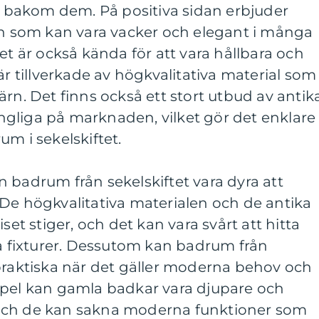
en bakom dem. På positiva sidan erbjuder
ign som kan vara vacker och elegant i många
et är också kända för att vara hållbara och
är tillverkade av högkvalitativa material som
ärn. Det finns också ett stort utbud av antik
gängliga på marknaden, vilket gör det enklare
m i sekelskiftet.
 badrum från sekelskiftet vara dyra att
De högkvalitativa materialen och de antika
set stiger, och det kan vara svårt att hitta
ka fixturer. Dessutom kan badrum från
praktiska när det gäller moderna behov och
mpel kan gamla badkar vara djupare och
r, och de kan sakna moderna funktioner som