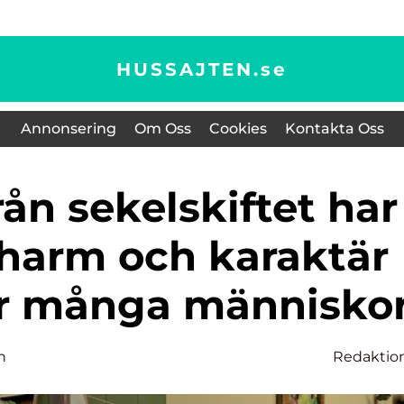
HUSSAJTEN.
se
Annonsering
Om Oss
Cookies
Kontakta Oss
charm och karaktär
r många människo
n
Redaktio