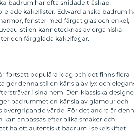
ska badrum har ofta snidade träskåp,
rerade kakellister. Edwardianska badrum h
t marmor, fönster med färgat glas och enkel,
ouveau-stilen kännetecknas av organiska
er och färgglada kakelfogar.
r fortsatt populära idag och det finns flera
rsta ger denna stil en känsla av lyx och elegan
rsträvar i sina hem. Den klassiska design
a ger badrummet en känsla av glamour och
ns övergripande värde. För det andra är den
h kan anpassas efter olika smaker och
att ha ett autentiskt badrum i sekelskiftet