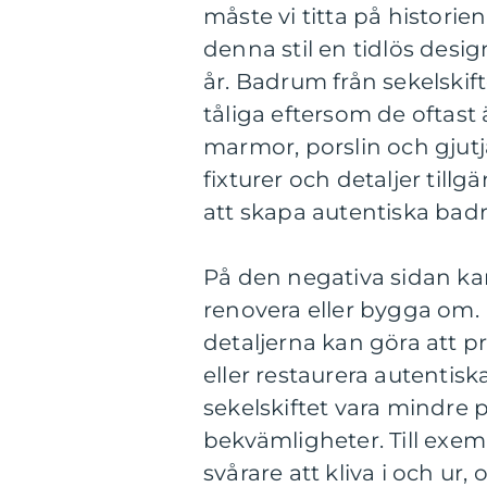
måste vi titta på histori
denna stil en tidlös des
år. Badrum från sekelskift
tåliga eftersom de oftast 
marmor, porslin och gjutj
fixturer och detaljer till
att skapa autentiska badru
På den negativa sidan kan
renovera eller bygga om. 
detaljerna kan göra att pri
eller restaurera autentis
sekelskiftet vara mindre 
bekvämligheter. Till exe
svårare att kliva i och u