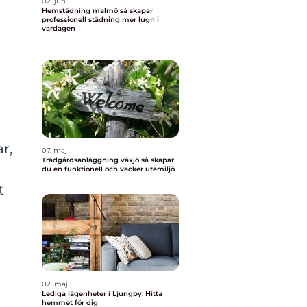
02. jun
Hemstädning malmö så skapar
professionell städning mer lugn i
vardagen
h
r,
07. maj
Trädgårdsanläggning växjö så skapar
du en funktionell och vacker utemiljö
t
02. maj
Lediga lägenheter i Ljungby: Hitta
hemmet för dig