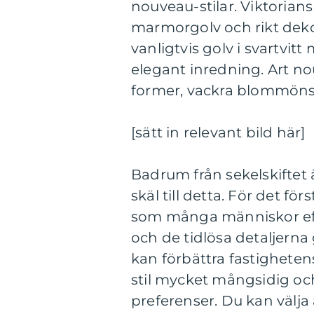
nouveau-stilar. Viktorian
marmorgolv och rikt deko
vanligtvis golv i svartvit
elegant inredning. Art n
former, vackra blommönst
[sätt in relevant bild här]
Badrum från sekelskiftet ä
skäl till detta. För det fö
som många människor efte
och de tidlösa detaljern
kan förbättra fastighete
stil mycket mångsidig oc
preferenser. Du kan välja 