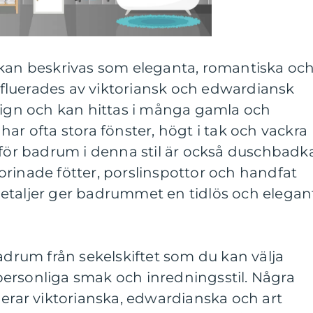
 kan beskrivas som eleganta, romantiska oc
influerades av viktoriansk och edwardiansk
esign och kan hittas i många gamla och
ar ofta stora fönster, högt i tak och vackra
 för badrum i denna stil är också duschbadka
rinade fötter, porslinspottor och handfat
etaljer ger badrummet en tidlös och elegan
badrum från sekelskiftet som du kan välja
ersonliga smak och inredningsstil. Några
derar viktorianska, edwardianska och art