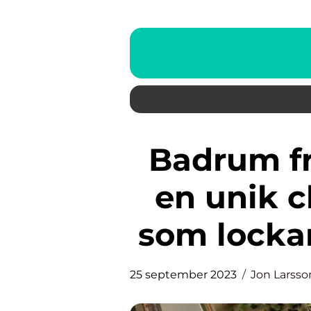
Badrum från sekelskiftet har
en unik 
som locka
25 september 2023
Jon Larsso