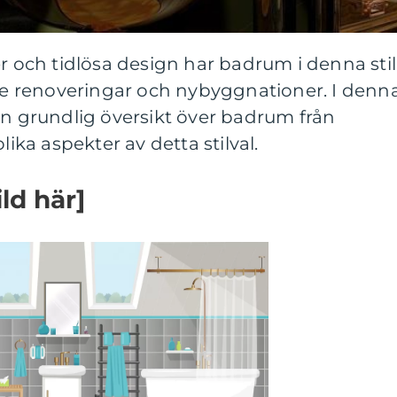
er och tidlösa design har badrum i denna stil
åde renoveringar och nybyggnationer. I denn
en grundlig översikt över badrum från
lika aspekter av detta stilval.
ild här]