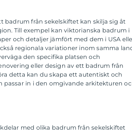
tt badrum från sekelskiftet kan skilja sig åt
ion. Till exempel kan viktorianska badrum i
per och detaljer jämfört med dem i USA elle
också regionala variationer inom samma lan
överväga den specifika platsen och
renovering eller design av ett badrum från
öra detta kan du skapa ett autentiskt och
passar in i den omgivande arkitekturen o
ackdelar med olika badrum från sekelskiftet