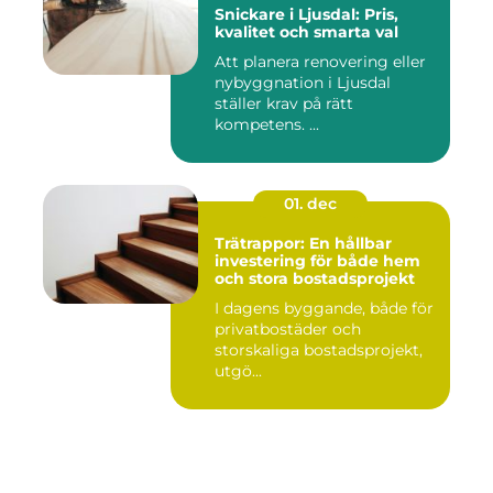
Snickare i Ljusdal: Pris,
kvalitet och smarta val
Att planera renovering eller
nybyggnation i Ljusdal
ställer krav på rätt
kompetens. ...
01. dec
Trätrappor: En hållbar
investering för både hem
och stora bostadsprojekt
I dagens byggande, både för
privatbostäder och
storskaliga bostadsprojekt,
utgö...