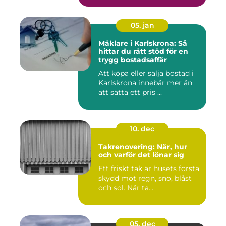
05. jan
Mäklare i Karlskrona: Så
hittar du rätt stöd för en
trygg bostadsaffär
Att köpa eller sälja bostad i
Karlskrona innebär mer än
att sätta ett pris ...
10. dec
Takrenovering: När, hur
och varför det lönar sig
Ett friskt tak är husets första
skydd mot regn, snö, blåst
och sol. När ta...
05. dec