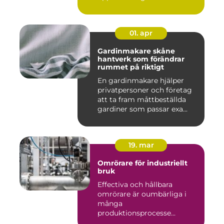
01. apr
Gardinmakare skåne
hantverk som förändrar
rummet på riktigt
En gardinmakare hjälper
privatpersoner och företag
att ta fram måttbeställda
gardiner som passar exa...
19. mar
Omrörare för industriellt
bruk
Effectiva och hållbara
omrörare är oumbärliga i
många
produktionsprocesse...