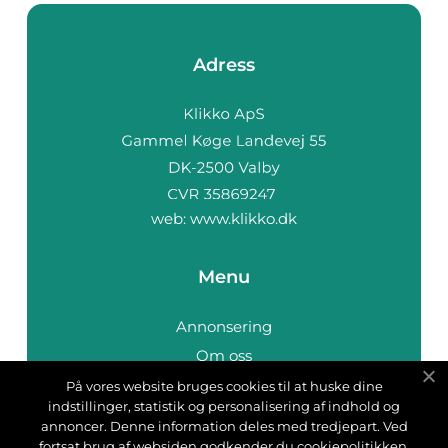
Adress
web:
www.klikko.dk
Menu
Annonsering
Om oss
Cookies
På vores website bruges cookies til at huske dine
indstillinger, statistik og personalisering af indhold og
Kontakta oss
annoncer. Denne information deles med tredjepart. Ved
Sitemap
fortsat brug af websiden godkender du cookiepolitikken.