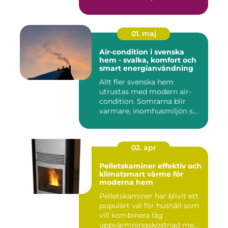
01. maj
Air-condition i svenska
hem - svalka, komfort och
smart energianvändning
Allt fler svenska hem
utrustas med modern air-
condition. Somrarna blir
varmare, inomhusmiljön s...
02. apr
Pelletskaminer effektiv och
klimatsmart värme för
moderna hem
Pelletskaminer har blivit ett
populärt val för hushåll som
vill kombinera låg
uppvärmningskostnad me...