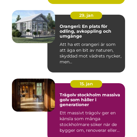
29. jan
Orangeri: En plats för
odling, avkoppling och
umgänge
Att ha ett orangeri är som
att äga en bit av naturen,
skyddad mot vädrets nycker,
men...
15. jan
Trägolv stockholm massiva
golv som håller i
generationer
Ett massivt trägolv ger en
känsla som många
stockholmare söker när de
bygger om, renoverar eller
inr...