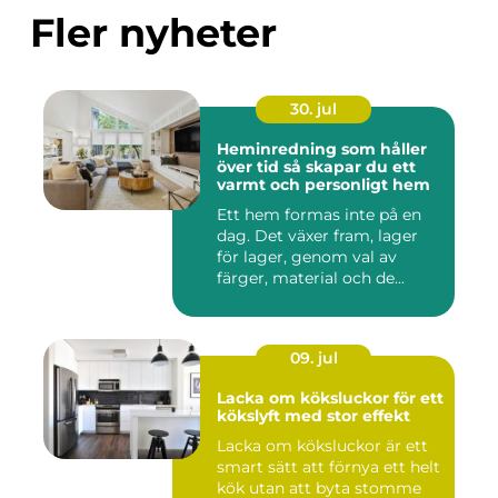
Fler nyheter
30. jul
Heminredning som håller
över tid så skapar du ett
varmt och personligt hem
Ett hem formas inte på en
dag. Det växer fram, lager
för lager, genom val av
färger, material och de...
09. jul
Lacka om köksluckor för ett
kökslyft med stor effekt
Lacka om köksluckor är ett
smart sätt att förnya ett helt
kök utan att byta stomme