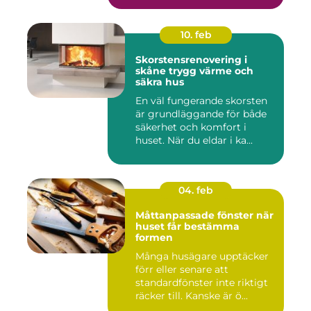
10. feb
Skorstensrenovering i
skåne trygg värme och
säkra hus
En väl fungerande skorsten
är grundläggande för både
säkerhet och komfort i
huset. När du eldar i ka...
04. feb
Måttanpassade fönster när
huset får bestämma
formen
Många husägare upptäcker
förr eller senare att
standardfönster inte riktigt
räcker till. Kanske är ö...