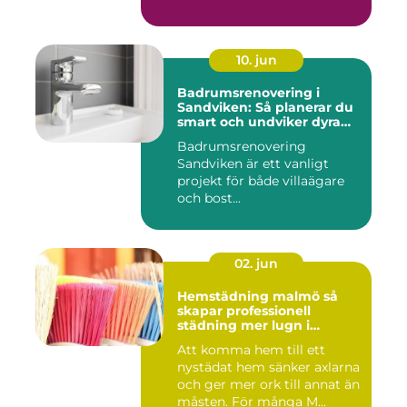
10. jun
Badrumsrenovering i
Sandviken: Så planerar du
smart och undviker dyra
misstag
Badrumsrenovering
Sandviken är ett vanligt
projekt för både villaägare
och bost...
02. jun
Hemstädning malmö så
skapar professionell
städning mer lugn i
vardagen
Att komma hem till ett
nystädat hem sänker axlarna
och ger mer ork till annat än
måsten. För många M...