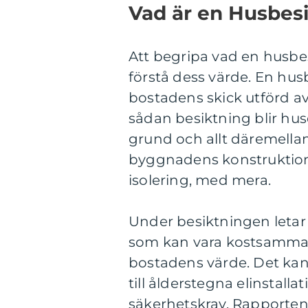
Vad är en Husbes
Att begripa vad en husbesi
förstå dess värde. En hu
bostadens skick utförd a
sådan besiktning blir huset
grund och allt däremella
byggnadens konstruktion, 
isolering, med mera.
Under besiktningen leta
som kan vara kostsamma a
bostadens värde. Det kan
till ålderstegna elinstall
säkerhetskrav. Rapporten 