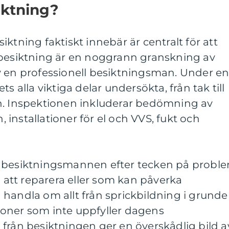
iktning?
ktning faktiskt innebär är centralt för att
sbesiktning är en noggrann granskning av
v en professionell besiktningsman. Under e
s alla viktiga delar undersökta, från tak till
n. Inspektionen inkluderar bedömning av
installationer för el och VVS, fukt och
r besiktningsmannen efter tecken på probl
tt reparera eller som kan påverka
 handla om allt från sprickbildning i grund
ationer som inte uppfyller dagens
från besiktningen ger en överskådlig bild a