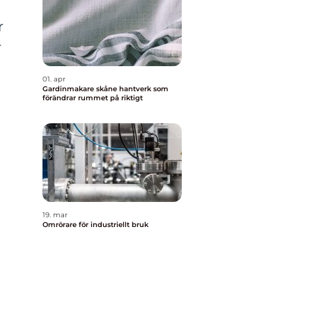
r
r
01. apr
Gardinmakare skåne hantverk som
förändrar rummet på riktigt
19. mar
Omrörare för industriellt bruk