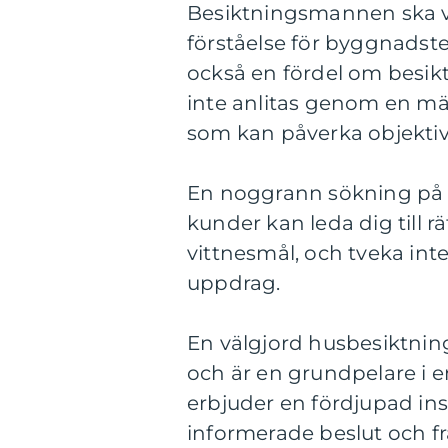
Besiktningsmannen ska v
förståelse för byggnadste
också en fördel om besik
inte anlitas genom en mäk
som kan påverka objektiv
En noggrann sökning på 
kunder kan leda dig till r
vittnesmål, och tveka inte
uppdrag.
En välgjord husbesiktnin
och är en grundpelare i e
erbjuder en fördjupad insi
informerade beslut och f