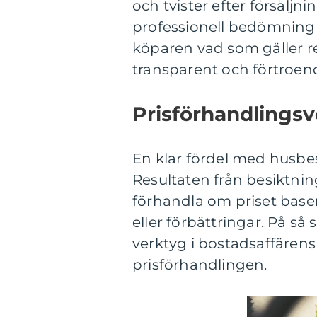
och tvister efter försäljn
professionell bedömning a
köparen vad som gäller r
transparent och förtroend
Prisförhandlings
En klar fördel med husbesi
Resultaten från besiktni
förhandla om priset baser
eller förbättringar. På så
verktyg i bostadsaffären
prisförhandlingen.