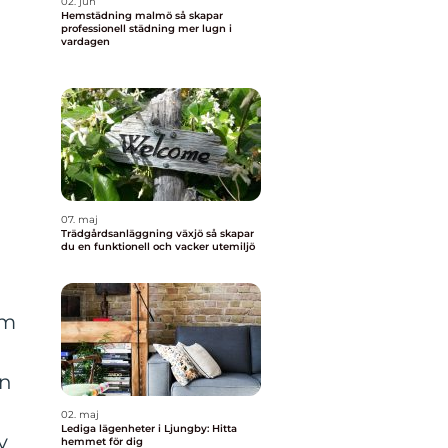
02. jun
Hemstädning malmö så skapar
professionell städning mer lugn i
vardagen
n
07. maj
Trädgårdsanläggning växjö så skapar
du en funktionell och vacker utemiljö
em
en
02. maj
Lediga lägenheter i Ljungby: Hitta
v
hemmet för dig