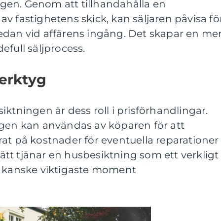
ingen. Genom att tillhandahålla en
v fastighetens skick, kan säljaren påvisa fö
edan vid affärens ingång. Det skapar en me
efull säljprocess.
verktyg
ktningen är dess roll i prisförhandlingar.
ngen kan användas av köparen för att
at på kostnader för eventuella reparationer
 sätt tjänar en husbesiktning som ett verkligt
s kanske viktigaste moment