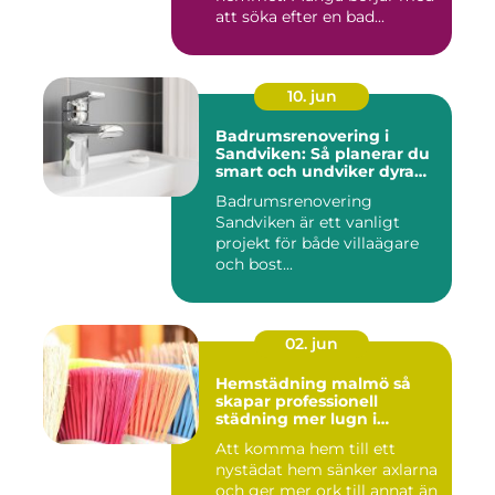
att söka efter en bad...
10. jun
Badrumsrenovering i
Sandviken: Så planerar du
smart och undviker dyra
misstag
Badrumsrenovering
Sandviken är ett vanligt
projekt för både villaägare
och bost...
02. jun
Hemstädning malmö så
skapar professionell
städning mer lugn i
vardagen
Att komma hem till ett
nystädat hem sänker axlarna
och ger mer ork till annat än