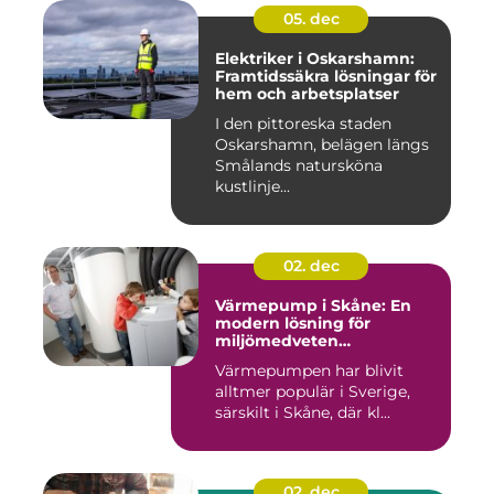
05. dec
Elektriker i Oskarshamn:
Framtidssäkra lösningar för
hem och arbetsplatser
I den pittoreska staden
Oskarshamn, belägen längs
Smålands natursköna
kustlinje...
02. dec
Värmepump i Skåne: En
modern lösning för
miljömedveten
uppvärmning
Värmepumpen har blivit
alltmer populär i Sverige,
särskilt i Skåne, där kl...
02. dec