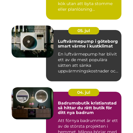
kök utan att byta stomme
eller planlösning...
05. jul
Luftvärmepump i göteborg
smart värme i kustklimat
En luftvärmepump har blivit
ett av de mest populära
sätten att sänka
uppvärmningskostnader och
samti...
04. jul
Badrumsbutik kristianstad
så hittar du rätt butik för
ditt nya badrum
Att förnya badrummet är ett
av de största projekten i
hemmet. Många börjar med