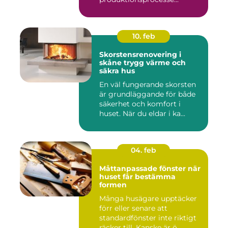
10. feb
Skorstensrenovering i
skåne trygg värme och
säkra hus
En väl fungerande skorsten
är grundläggande för både
säkerhet och komfort i
huset. När du eldar i ka...
04. feb
Måttanpassade fönster när
huset får bestämma
formen
Många husägare upptäcker
förr eller senare att
standardfönster inte riktigt
räcker till. Kanske är ö...