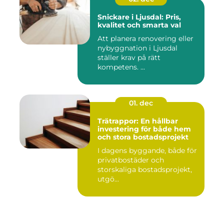
Snickare i Ljusdal: Pris,
kvalitet och smarta val
Att planera renovering eller
nybyggnation i Ljusdal
ställer krav på rätt
kompetens. ...
01. dec
Trätrappor: En hållbar
investering för både hem
och stora bostadsprojekt
I dagens byggande, både för
privatbostäder och
storskaliga bostadsprojekt,
utgö...