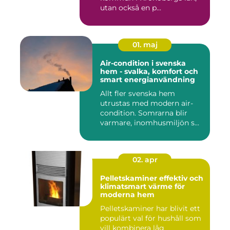
utan också en p...
01. maj
Air-condition i svenska
hem - svalka, komfort och
smart energianvändning
Allt fler svenska hem
utrustas med modern air-
condition. Somrarna blir
varmare, inomhusmiljön s...
02. apr
Pelletskaminer effektiv och
klimatsmart värme för
moderna hem
Pelletskaminer har blivit ett
populärt val för hushåll som
vill kombinera låg