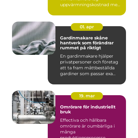
uppvärmningskostnad me...
01. apr
Gardinmakare skåne
hantverk som förändrar
rummet på riktigt
En gardinmakare hjälper
privatpersoner och företag
att ta fram måttbeställda
gardiner som passar exa...
19. mar
Omrörare för industriellt
bruk
Effectiva och hållbara
omrörare är oumbärliga i
många
produktionsprocesse...