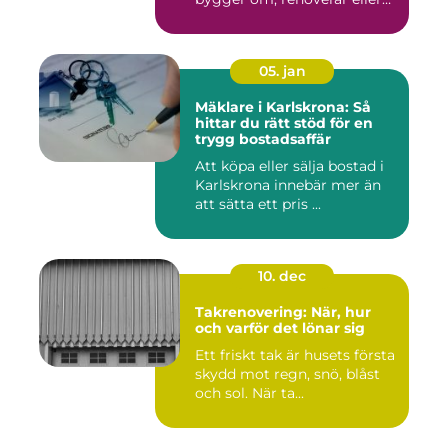
inr...
05. jan
Mäklare i Karlskrona: Så
hittar du rätt stöd för en
trygg bostadsaffär
Att köpa eller sälja bostad i
Karlskrona innebär mer än
att sätta ett pris ...
10. dec
Takrenovering: När, hur
och varför det lönar sig
Ett friskt tak är husets första
skydd mot regn, snö, blåst
och sol. När ta...