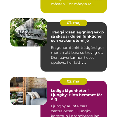
måsten. För många M...
07. maj
Trädgårdsanläggning växjö
så skapar du en funktionell
och vacker utemiljö
En genomtänkt trädgård gör
mer än att bara se trevlig ut.
Den påverkar hur huset
upplevs, hur lätt v...
02. maj
Lediga lägenheter i
Ljungby: Hitta hemmet för
dig
Ljungby är inte bara
centralorten i Ljungby
kommun i Kronobergs län,