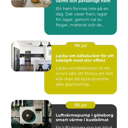
varmt och personligt hem
Ett hem formas inte på en
dag. Det växer fram, lager
för lager, genom val av
färger, material och de...
09. jul
Lacka om köksluckor för ett
kökslyft med stor effekt
Lacka om köksluckor är ett
smart sätt att förnya ett helt
kök utan att byta stomme
eller planlösning...
05. jul
Luftvärmepump i göteborg
smart värme i kustklimat
En luftvärmepump har blivit