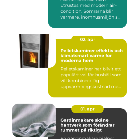
utrustas med modern air-
condition. Somrarna blir
varmare, inomhusmiljön s...
02. apr
Pelletskaminer effektiv och
klimatsmart värme för
moderna hem
Pelletskaminer har blivit ett
populärt val för hushåll som
vill kombinera låg
uppvärmningskostnad me...
01. apr
Gardinmakare skåne
hantverk som förändrar
rummet på riktigt
En gardinmakare hjälper