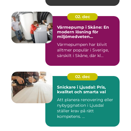
02. dec
Värmepump i Skåne: En
modern lösning för
miljömedveten
uppvärmning
Värmepumpen har blivit
alltmer populär i Sverige,
särskilt i Skåne, där kl...
02. dec
Snickare i Ljusdal: Pris,
kvalitet och smarta val
Att planera renovering eller
nybyggnation i Ljusdal
ställer krav på rätt
kompetens. ...