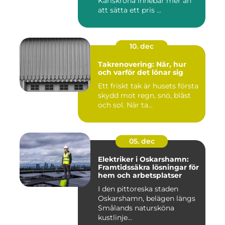
Karlskrona innebär mer än
att sätta ett pris ...
10. dec
Takrenovering: När, hur
och varför det lönar sig
Ett friskt tak är husets första
skydd mot regn, snö, blåst
och sol. När ta...
05. dec
Elektriker i Oskarshamn:
Framtidssäkra lösningar för
hem och arbetsplatser
I den pittoreska staden
Oskarshamn, belägen längs
Smålands natursköna
kustlinje...