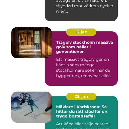
att äga en bit av naturen,
skyddad mot vädrets nycker,
men...
15. jan
Trägolv stockholm massiva
golv som håller i
generationer
Ett massivt trägolv ger en
känsla som många
stockholmare söker när de
bygger om, renoverar eller
inr...
05. jan
Mäklare i Karlskrona: Så
hittar du rätt stöd för en
trygg bostadsaffär
Att köpa eller sälja bostad i