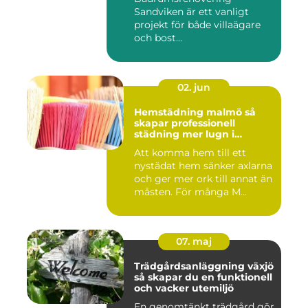
Sandviken är ett vanligt
projekt för både villaägare
och bost...
02. jun
Hemstädning malmö så
skapar professionell
städning mer lugn i
vardagen
Att komma hem till ett
nystädat hem sänker axlarna
och ger mer ork till annat än
måsten. För många M...
07. maj
Trädgårdsanläggning växjö
så skapar du en funktionell
och vacker utemiljö
En genomtänkt trädgård gör