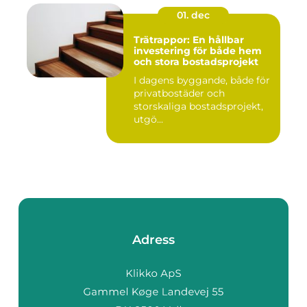
01. dec
Trätrappor: En hållbar
investering för både hem
och stora bostadsprojekt
I dagens byggande, både för
privatbostäder och
storskaliga bostadsprojekt,
utgö...
Adress