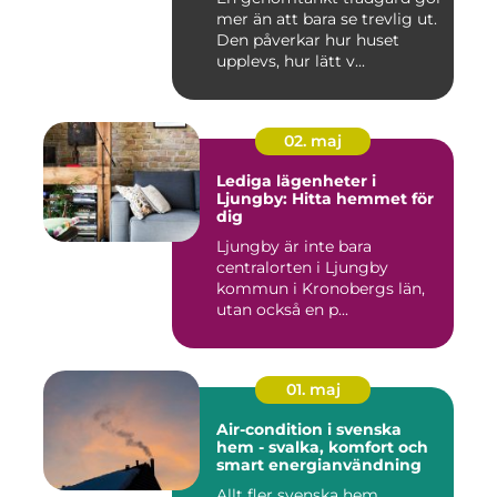
mer än att bara se trevlig ut.
Den påverkar hur huset
upplevs, hur lätt v...
02. maj
Lediga lägenheter i
Ljungby: Hitta hemmet för
dig
Ljungby är inte bara
centralorten i Ljungby
kommun i Kronobergs län,
utan också en p...
01. maj
Air-condition i svenska
hem - svalka, komfort och
smart energianvändning
Allt fler svenska hem