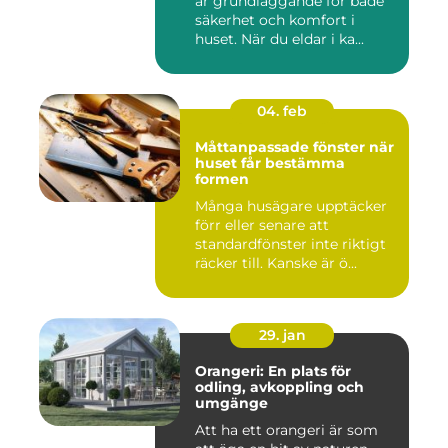
är grundläggande för både
säkerhet och komfort i
huset. När du eldar i ka...
04. feb
Måttanpassade fönster när
huset får bestämma
formen
Många husägare upptäcker
förr eller senare att
standardfönster inte riktigt
räcker till. Kanske är ö...
29. jan
Orangeri: En plats för
odling, avkoppling och
umgänge
Att ha ett orangeri är som