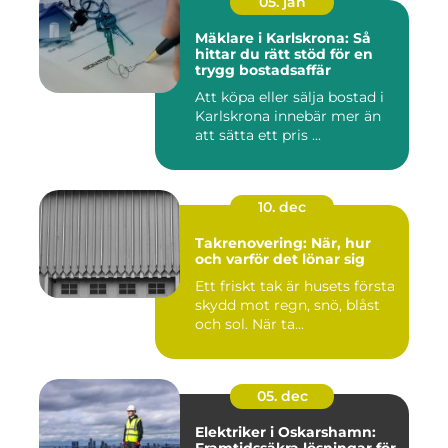
05. jan
Mäklare i Karlskrona: Så
hittar du rätt stöd för en
trygg bostadsaffär
Att köpa eller sälja bostad i
Karlskrona innebär mer än
att sätta ett pris ...
10. dec
Takrenovering: När, hur
och varför det lönar sig
Ett friskt tak är husets första
skydd mot regn, snö, blåst
och sol. När ta...
05. dec
Elektriker i Oskarshamn: