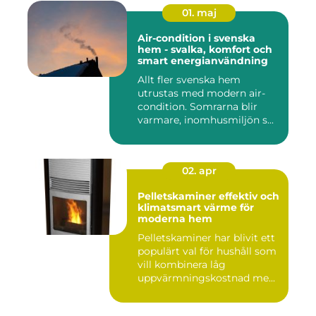
01. maj
Air-condition i svenska
hem - svalka, komfort och
smart energianvändning
Allt fler svenska hem
utrustas med modern air-
condition. Somrarna blir
varmare, inomhusmiljön s...
02. apr
Pelletskaminer effektiv och
klimatsmart värme för
moderna hem
Pelletskaminer har blivit ett
populärt val för hushåll som
vill kombinera låg
uppvärmningskostnad me...