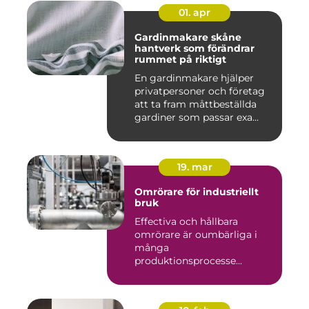
01. apr
Gardinmakare skåne
hantverk som förändrar
rummet på riktigt
En gardinmakare hjälper
privatpersoner och företag
att ta fram måttbeställda
gardiner som passar exa...
19. mar
Omrörare för industriellt
bruk
Effectiva och hållbara
omrörare är oumbärliga i
många
produktionsprocesse...