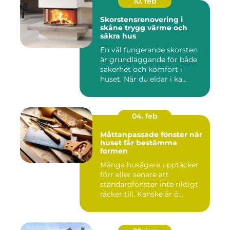
10. feb
Skorstensrenovering i
skåne trygg värme och
säkra hus
En väl fungerande skorsten
är grundläggande för både
säkerhet och komfort i
huset. När du eldar i ka...
04. feb
Måttanpassade fönster när
huset får bestämma
formen
Många husägare upptäcker
förr eller senare att
standardfönster inte riktigt
räcker till. Kanske är ö...