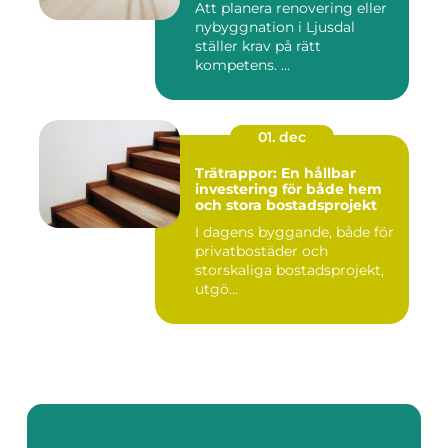
Att planera renovering eller
nybyggnation i Ljusdal
ställer krav på rätt
kompetens. ...
01. dec
Trätrappor: En hållbar
investering för både hem
och stora bostadsprojekt
I dagens byggande, både för
privatbostäder och
storskaliga bostadsprojekt,
utgö...