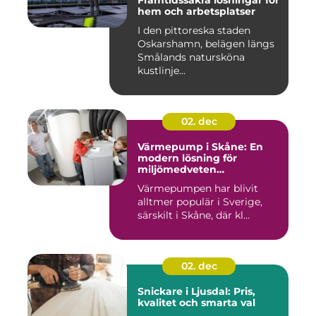
Framtidssäkra lösningar för
hem och arbetsplatser
I den pittoreska staden
Oskarshamn, belägen längs
Smålands natursköna
kustlinje...
02. dec
Värmepump i Skåne: En
modern lösning för
miljömedveten
uppvärmning
Värmepumpen har blivit
alltmer populär i Sverige,
särskilt i Skåne, där kl...
02. dec
Snickare i Ljusdal: Pris,
kvalitet och smarta val