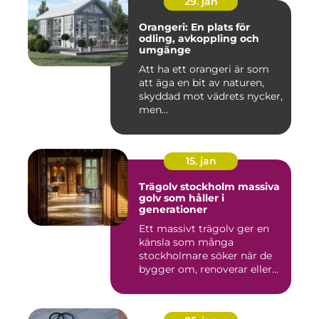
29. jan
Orangeri: En plats för
odling, avkoppling och
umgänge
Att ha ett orangeri är som
att äga en bit av naturen,
skyddad mot vädrets nycker,
men...
15. jan
Trägolv stockholm massiva
golv som håller i
generationer
Ett massivt trägolv ger en
känsla som många
stockholmare söker när de
bygger om, renoverar eller
inr...