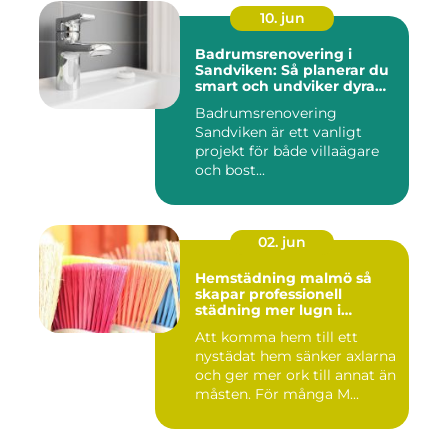
10. jun
Badrumsrenovering i
Sandviken: Så planerar du
smart och undviker dyra
misstag
Badrumsrenovering
Sandviken är ett vanligt
projekt för både villaägare
och bost...
02. jun
Hemstädning malmö så
skapar professionell
städning mer lugn i
vardagen
Att komma hem till ett
nystädat hem sänker axlarna
och ger mer ork till annat än
måsten. För många M...