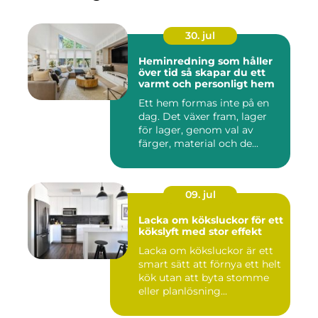
30. jul
Heminredning som håller
över tid så skapar du ett
varmt och personligt hem
Ett hem formas inte på en
dag. Det växer fram, lager
för lager, genom val av
färger, material och de...
09. jul
Lacka om köksluckor för ett
kökslyft med stor effekt
Lacka om köksluckor är ett
smart sätt att förnya ett helt
kök utan att byta stomme
eller planlösning...