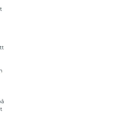
t
tt
ch
på
t