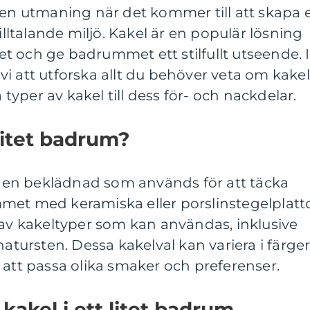
 en utmaning när det kommer till att skapa 
tilltalande miljö. Kakel är en populär lösning
 och ge badrummet ett stilfullt utseende. I
i att utforska allt du behöver veta om kakel
a typer av kakel till dess för- och nackdelar.
 litet badrum?
är en beklädnad som används för att täcka
met med keramiska eller porslinstegelplatto
 av kakeltyper som kan användas, inklusive
natursten. Dessa kakelval kan variera i färger
 att passa olika smaker och preferenser.
kakel i ett litet badrum