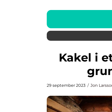
Kakel i ett litet badrum: En
grun
29 september 2023
Jon Larsso