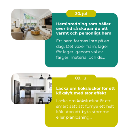
30. jul
Heminredning som håller
över tid så skapar du ett
varmt och personligt hem
Ett hem formas inte på en
dag. Det växer fram, lager
för lager, genom val av
färger, material och de...
09. jul
Lacka om köksluckor för ett
kökslyft med stor effekt
Lacka om köksluckor är ett
smart sätt att förnya ett helt
kök utan att byta stomme
eller planlösning...