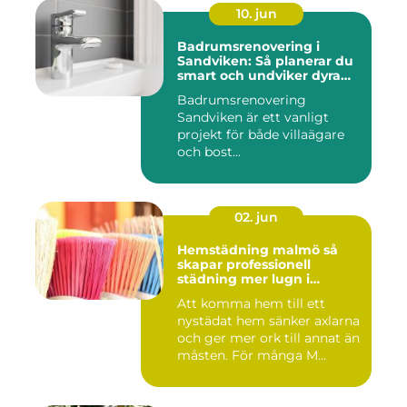
10. jun
Badrumsrenovering i
Sandviken: Så planerar du
smart och undviker dyra
misstag
Badrumsrenovering
Sandviken är ett vanligt
projekt för både villaägare
och bost...
02. jun
Hemstädning malmö så
skapar professionell
städning mer lugn i
vardagen
Att komma hem till ett
nystädat hem sänker axlarna
och ger mer ork till annat än
måsten. För många M...