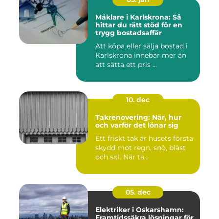
Mäklare i Karlskrona: Så
hittar du rätt stöd för en
trygg bostadsaffär
Att köpa eller sälja bostad i
Karlskrona innebär mer än
att sätta ett pris ...
10. dec
Takrenovering: När, hur
och varför det lönar sig
Ett friskt tak är husets första
skydd mot regn, snö, blåst
och sol. När ta...
05. dec
Elektriker i Oskarshamn:
Framtidssäkra lösningar för