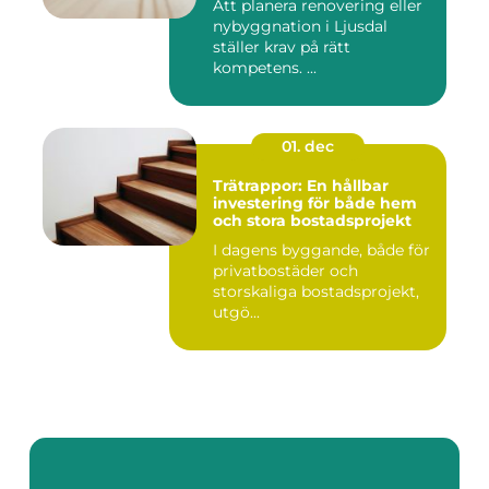
Att planera renovering eller
nybyggnation i Ljusdal
ställer krav på rätt
kompetens. ...
01. dec
Trätrappor: En hållbar
investering för både hem
och stora bostadsprojekt
I dagens byggande, både för
privatbostäder och
storskaliga bostadsprojekt,
utgö...