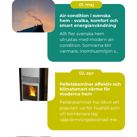
01. maj
Air-condition i svenska
hem - svalka, komfort och
smart energianvändning
Allt fler svenska hem
utrustas med modern air-
condition. Somrarna blir
varmare, inomhusmiljön s...
02. apr
Pelletskaminer effektiv och
klimatsmart värme för
moderna hem
Pelletskaminer har blivit ett
populärt val för hushåll som
vill kombinera låg
uppvärmningskostnad me...