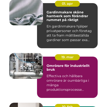
01. apr
Gardinmakare skåne
hantverk som förändrar
rummet på riktigt
En gardinmakare hjälper
privatpersoner och företag
att ta fram måttbeställda
gardiner som passar exa...
19. mar
Omrörare för industriellt
bruk
Effectiva och hållbara
omrörare är oumbärliga i
många
produktionsprocesse...
10. feb