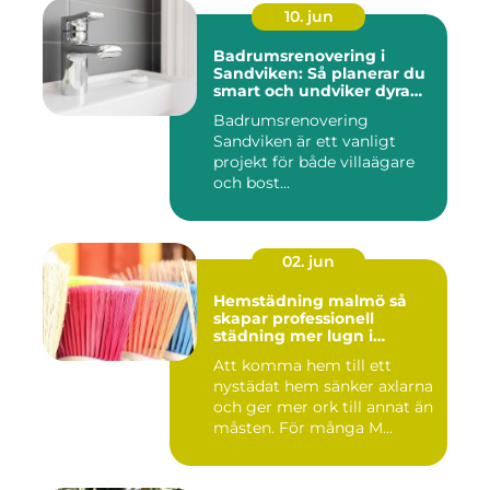
10. jun
Badrumsrenovering i
Sandviken: Så planerar du
smart och undviker dyra
misstag
Badrumsrenovering
Sandviken är ett vanligt
projekt för både villaägare
och bost...
02. jun
Hemstädning malmö så
skapar professionell
städning mer lugn i
vardagen
Att komma hem till ett
nystädat hem sänker axlarna
och ger mer ork till annat än
måsten. För många M...