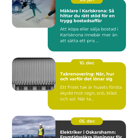
Mäklare i Karlskrona: Så
hittar du rätt stöd för en
trygg bostadsaffär
Att köpa eller sälja bostad i
Karlskrona innebär mer än
att sätta ett pris ...
10. dec
Takrenovering: När, hur
och varför det lönar sig
Ett friskt tak är husets första
skydd mot regn, snö, blåst
och sol. När ta...
05. dec
Elektriker i Oskarshamn:
Framtidssäkra lösningar för