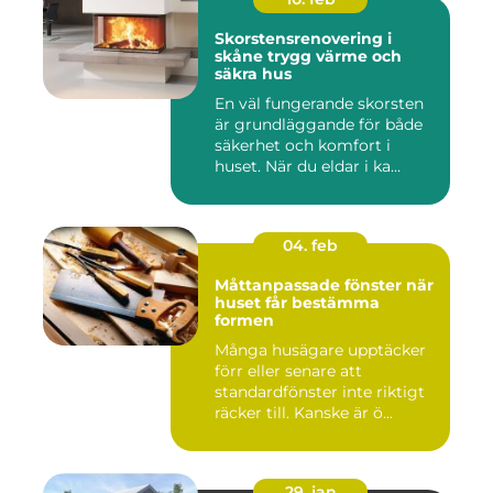
Skorstensrenovering i
skåne trygg värme och
säkra hus
En väl fungerande skorsten
är grundläggande för både
säkerhet och komfort i
huset. När du eldar i ka...
04. feb
Måttanpassade fönster när
huset får bestämma
formen
Många husägare upptäcker
förr eller senare att
standardfönster inte riktigt
räcker till. Kanske är ö...
29. jan