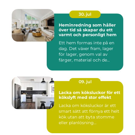
30. jul
Heminredning som håller
över tid så skapar du ett
varmt och personligt hem
Ett hem formas inte på en
dag. Det växer fram, lager
för lager, genom val av
färger, material och de...
09. jul
Lacka om köksluckor för ett
kökslyft med stor effekt
Lacka om köksluckor är ett
smart sätt att förnya ett helt
kök utan att byta stomme
eller planlösning...