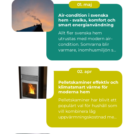
01. maj
Air-condition i svenska
hem - svalka, komfort och
smart energianvändning
Allt fler svenska hem
utrustas med modern air-
condition. Somrarna blir
varmare, inomhusmiljön s...
02. apr
Pelletskaminer effektiv och
klimatsmart värme för
moderna hem
Pelletskaminer har blivit ett
populärt val för hushåll som
vill kombinera låg
uppvärmningskostnad me...