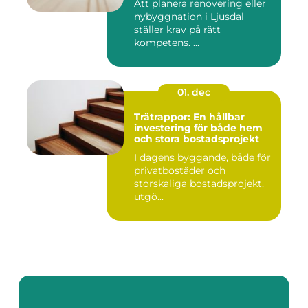
Att planera renovering eller
nybyggnation i Ljusdal
ställer krav på rätt
kompetens. ...
01. dec
Trätrappor: En hållbar
investering för både hem
och stora bostadsprojekt
I dagens byggande, både för
privatbostäder och
storskaliga bostadsprojekt,
utgö...