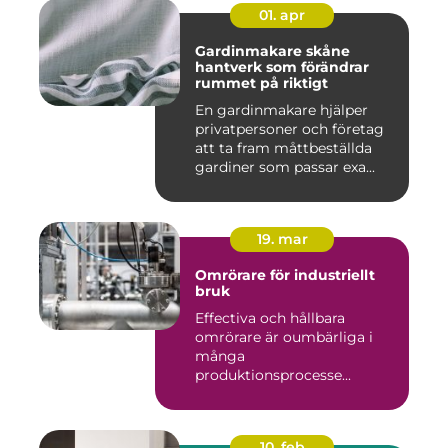
01. apr
Gardinmakare skåne
hantverk som förändrar
rummet på riktigt
En gardinmakare hjälper
privatpersoner och företag
att ta fram måttbeställda
gardiner som passar exa...
19. mar
Omrörare för industriellt
bruk
Effectiva och hållbara
omrörare är oumbärliga i
många
produktionsprocesse...
10. feb