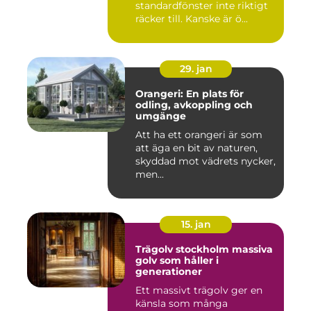
standardfönster inte riktigt
räcker till. Kanske är ö...
29. jan
Orangeri: En plats för
odling, avkoppling och
umgänge
Att ha ett orangeri är som
att äga en bit av naturen,
skyddad mot vädrets nycker,
men...
15. jan
Trägolv stockholm massiva
golv som håller i
generationer
Ett massivt trägolv ger en
känsla som många