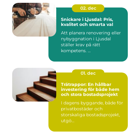
02. dec
Snickare i Ljusdal: Pris,
kvalitet och smarta val
Att planera renovering eller
nybyggnation i Ljusdal
ställer krav på rätt
kompetens. ...
01. dec
Trätrappor: En hållbar
investering för både hem
och stora bostadsprojekt
I dagens byggande, både för
privatbostäder och
storskaliga bostadsprojekt,
utgö...