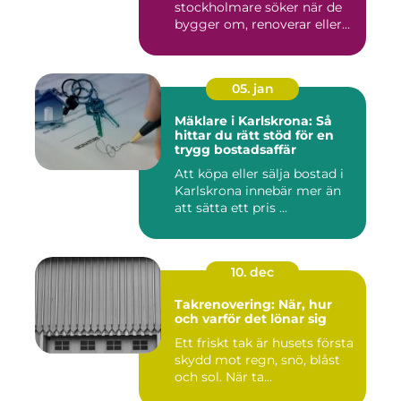
stockholmare söker när de
bygger om, renoverar eller
inr...
05. jan
Mäklare i Karlskrona: Så
hittar du rätt stöd för en
trygg bostadsaffär
Att köpa eller sälja bostad i
Karlskrona innebär mer än
att sätta ett pris ...
10. dec
Takrenovering: När, hur
och varför det lönar sig
Ett friskt tak är husets första
skydd mot regn, snö, blåst
och sol. När ta...