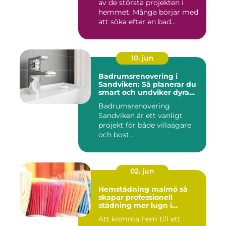
av de största projekten i
hemmet. Många börjar med
att söka efter en bad...
10. jun
Badrumsrenovering i
Sandviken: Så planerar du
smart och undviker dyra
misstag
Badrumsrenovering
Sandviken är ett vanligt
projekt för både villaägare
och bost...
02. jun
Hemstädning malmö så
skapar professionell
städning mer lugn i
vardagen
Att komma hem till ett