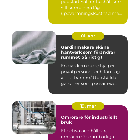
populärt val för hushåll som
vill kombinera låg
uppvärmningskostnad me...
01. apr
Gardinmakare skåne
hantverk som förändrar
rummet på riktigt
En gardinmakare hjälper
privatpersoner och företag
att ta fram måttbeställda
gardiner som passar exa...
19. mar
Omrörare för industriellt
bruk
Effectiva och hållbara
omrörare är oumbärliga i