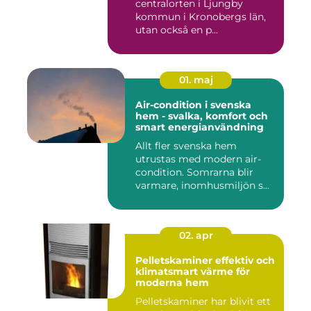
centralorten i Ljungby
kommun i Kronobergs län,
utan också en p...
01. maj
Air-condition i svenska
hem - svalka, komfort och
smart energianvändning
Allt fler svenska hem
utrustas med modern air-
condition. Somrarna blir
varmare, inomhusmiljön s...
02. apr
Pelletskaminer effektiv och
klimatsmart värme för
moderna hem
Pelletskaminer har blivit ett