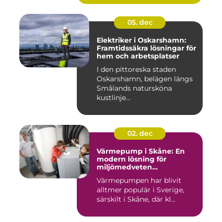
05. dec
Elektriker i Oskarshamn:
Framtidssäkra lösningar för
hem och arbetsplatser
I den pittoreska staden
Oskarshamn, belägen längs
Smålands natursköna
kustlinje...
02. dec
Värmepump i Skåne: En
modern lösning för
miljömedveten
uppvärmning
Värmepumpen har blivit
alltmer populär i Sverige,
särskilt i Skåne, där kl...