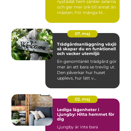
nystädat hem sänker axlarna
och ger mer ork till annat än
måsten. För många M...
07. maj
Trädgårdsanläggning växjö
så skapar du en funktionell
och vacker utemiljö
En genomtänkt trädgård gör
mer än att bara se trevlig ut.
Den påverkar hur huset
upplevs, hur lätt v...
02. maj
Lediga lägenheter i
Ljungby: Hitta hemmet för
dig
Ljungby är inte bara