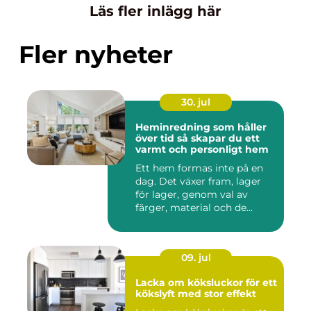
Läs fler inlägg här
Fler nyheter
30. jul
Heminredning som håller
över tid så skapar du ett
varmt och personligt hem
Ett hem formas inte på en
dag. Det växer fram, lager
för lager, genom val av
färger, material och de...
09. jul
Lacka om köksluckor för ett
kökslyft med stor effekt