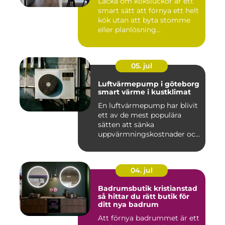
Lacka om köksluckor är ett
smart sätt att förnya ett helt
kök utan att byta stomme
eller planlösning...
05. jul
Luftvärmepump i göteborg
smart värme i kustklimat
En luftvärmepump har blivit
ett av de mest populära
sätten att sänka
uppvärmningskostnader och
samti...
04. jul
Badrumsbutik kristianstad
så hittar du rätt butik för
ditt nya badrum
Att förnya badrummet är ett