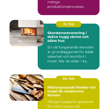
många
produktionsprocesse...
10. feb
Skorstensrenovering i
skåne trygg värme och
säkra hus
En väl fungerande skorsten
är grundläggande för både
säkerhet och komfort i
huset. När du eldar i ka...
04. feb
Måttanpassade fönster när
huset får bestämma
formen
Många husägare upptäcker
förr eller senare att