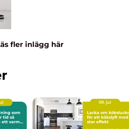
äs fler inlägg här
er
ul
09. jul
ning som
Lacka om köksluck
tid så
för ett kökslyft med
 ett varmt
stor effekt
nligt hem