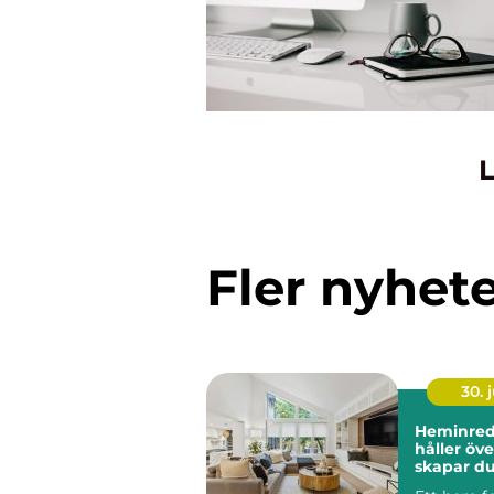
L
Fler nyhet
30. j
Heminred
håller över 
skapar du
och perso