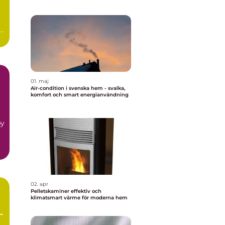
t
01. maj
Air-condition i svenska hem - svalka,
komfort och smart energianvändning
by
n
02. apr
Pelletskaminer effektiv och
klimatsmart värme för moderna hem