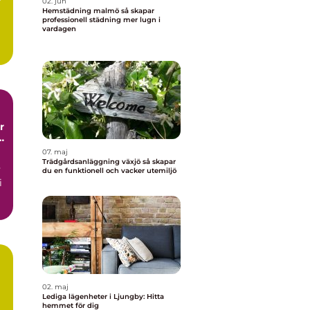
r
02. jun
Hemstädning malmö så skapar
professionell städning mer lugn i
vardagen
me
t
07. maj
Trädgårdsanläggning växjö så skapar
v
du en funktionell och vacker utemiljö
i
02. maj
Lediga lägenheter i Ljungby: Hitta
hemmet för dig