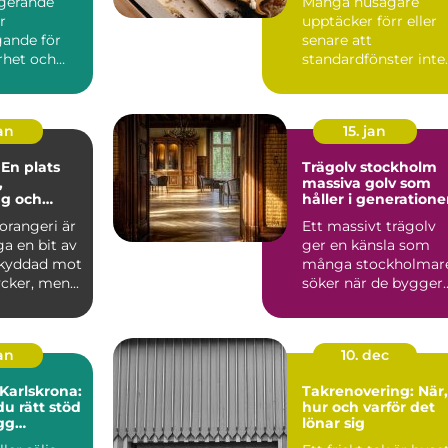
ngerande
Många husägare
r
upptäcker förr eller
ande för
senare att
rhet och
standardfönster inte
huset. När
riktigt räcker till.
a...
Kanske är ö...
jan
15. jan
 En plats
Trägolv stockholm
,
massiva golv som
ng och
håller i generatione
e
 orangeri är
Ett massivt trägolv
a en bit av
ger en känsla som
skyddad mot
många stockholmar
cker, men...
söker när de bygger
om, renoverar eller
inr...
jan
10. dec
 Karlskrona:
Takrenovering: När,
du rätt stöd
hur och varför det
ygg
lönar sig
fär