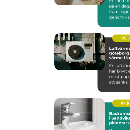
Ett hem f
på en dag.
fram, lager
genom val
material o
05. j
Luftvärm
göteborg smar
värme i k
En luftv
har blivit 
mest popu
att sänka
uppvärmn
der och sa
10. 
Badrumsr
i Sandvik
planerar 
och undvi