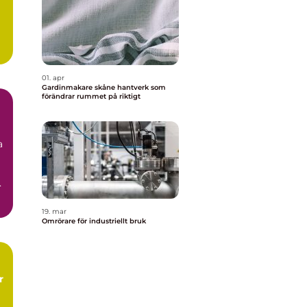
l
a
01. apr
Gardinmakare skåne hantverk som
förändrar rummet på riktigt
a
.
19. mar
Omrörare för industriellt bruk