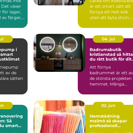
ormas inte
Lacka om kökslucko
 Det växer
är ett smart sätt att
 för lager,
förnya ett helt kök
 av färger,
utan att byta stom
ch de...
eller planlösning...
ul
04. jul
epump i
Badrumsbutik
t
kristianstad så hittar
ustklimat
du rätt butik för dit
nya badrum
ärmepump
Att förnya
ett av de
badrummet är ett a
lära sätten
de största projekten 
hemmet. Många
ingskostna
börjar med att söka
mti...
efter en bad...
jun
02. jun
enovering
Hemstädning
en: Så
malmö så skapar
du smart
professionell
ker dyra
städning mer lugn i