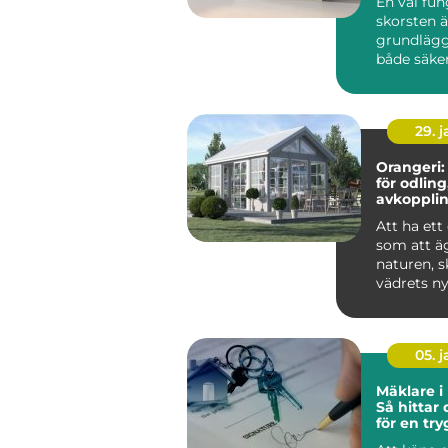
En väl fu
skorsten ä
grundlägg
både säke
komfort i 
du eldar i k
29. 
Orangeri:
för odling
avkoppli
umgäng
Att ha ett
som att äg
naturen, 
vädrets ny
05. 
Mäklare i
Så hittar 
för en tr
bostadsaf