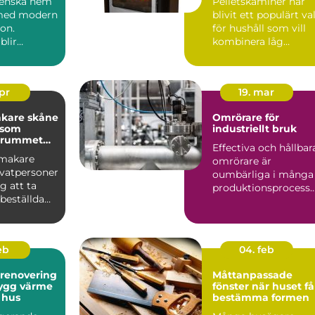
svenska hem
Pelletskaminer har
vändning
 med modern
blivit ett populärt va
ion.
för hushåll som vill
blir
kombinera låg
uppvärmningskostn
jön s...
d me...
apr
19. mar
kare skåne
Omrörare för
 som
industriellt bruk
r rummet
Effectiva och hållbar
nmakare
omrörare är
ivatpersoner
oumbärliga i många
g att ta
produktionsprocesse.
beställda
.
som passar
feb
04. feb
srenovering
Måttanpassade
fönster när huset får
 hus
bestämma formen