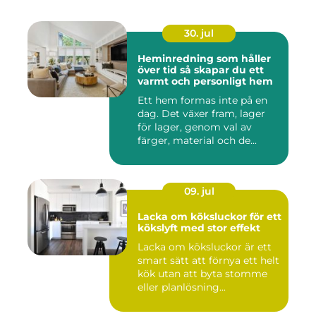
30. jul
Heminredning som håller
över tid så skapar du ett
varmt och personligt hem
Ett hem formas inte på en
dag. Det växer fram, lager
för lager, genom val av
färger, material och de...
09. jul
Lacka om köksluckor för ett
kökslyft med stor effekt
Lacka om köksluckor är ett
smart sätt att förnya ett helt
kök utan att byta stomme
eller planlösning...