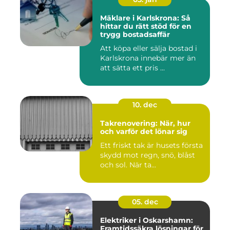
Mäklare i Karlskrona: Så
hittar du rätt stöd för en
trygg bostadsaffär
Att köpa eller sälja bostad i
Karlskrona innebär mer än
att sätta ett pris ...
10. dec
Takrenovering: När, hur
och varför det lönar sig
Ett friskt tak är husets första
skydd mot regn, snö, blåst
och sol. När ta...
05. dec
Elektriker i Oskarshamn:
Framtidssäkra lösningar för