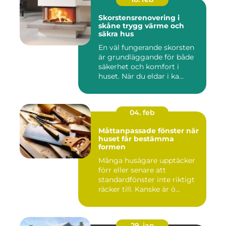
Skorstensrenovering i
skåne trygg värme och
säkra hus
En väl fungerande skorsten
är grundläggande för både
säkerhet och komfort i
huset. När du eldar i ka...
04. feb
Måttanpassade fönster när
huset får bestämma
formen
Många husägare upptäcker
förr eller senare att
standardfönster inte riktigt
räcker till. Kanske är ö...
29. jan