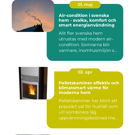
01. maj
Air-condition i svenska
hem - svalka, komfort och
smart energianvändning
Allt fler svenska hem
utrustas med modern air-
condition. Somrarna blir
varmare, inomhusmiljön s...
02. apr
Pelletskaminer effektiv och
klimatsmart värme för
moderna hem
Pelletskaminer har blivit ett
populärt val för hushåll som
vill kombinera låg
uppvärmningskostnad me...