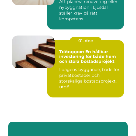
Att planera renovering eller
nybyggnation i Ljusdal
ställer krav på rätt
kompetens. ...
01. dec
Trätrappor: En hållbar
investering för både hem
och stora bostadsprojekt
I dagens byggande, både för
privatbostäder och
storskaliga bostadsprojekt,
utgö...