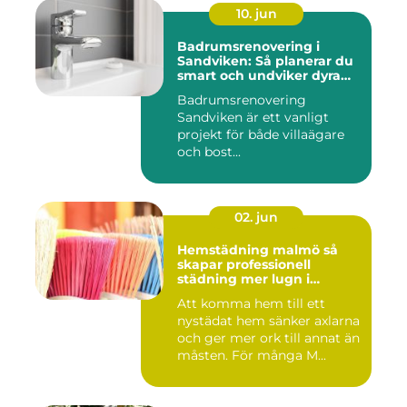
10. jun
Badrumsrenovering i
Sandviken: Så planerar du
smart och undviker dyra
misstag
Badrumsrenovering
Sandviken är ett vanligt
projekt för både villaägare
och bost...
02. jun
Hemstädning malmö så
skapar professionell
städning mer lugn i
vardagen
Att komma hem till ett
nystädat hem sänker axlarna
och ger mer ork till annat än
måsten. För många M...