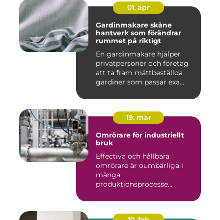
01. apr
Gardinmakare skåne
hantverk som förändrar
rummet på riktigt
En gardinmakare hjälper
privatpersoner och företag
att ta fram måttbeställda
gardiner som passar exa...
19. mar
Omrörare för industriellt
bruk
Effectiva och hållbara
omrörare är oumbärliga i
många
produktionsprocesse...
10. feb