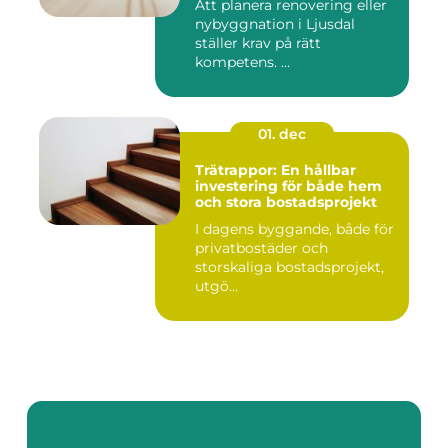
Att planera renovering eller
nybyggnation i Ljusdal
ställer krav på rätt
kompetens. ...
01. dec
Trätrappor: En hållbar
investering för både hem
och stora bostadsprojekt
I dagens byggande, både för
privatbostäder och
storskaliga bostadsprojekt,
utgö...