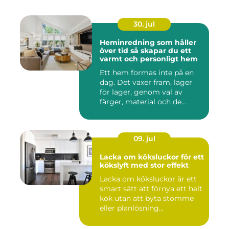
30. jul
Heminredning som håller
över tid så skapar du ett
varmt och personligt hem
Ett hem formas inte på en
dag. Det växer fram, lager
för lager, genom val av
färger, material och de...
09. jul
Lacka om köksluckor för ett
kökslyft med stor effekt
Lacka om köksluckor är ett
smart sätt att förnya ett helt
kök utan att byta stomme
eller planlösning...