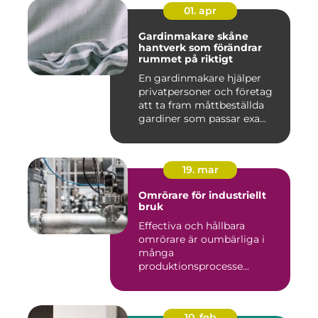
01. apr
Gardinmakare skåne
hantverk som förändrar
rummet på riktigt
En gardinmakare hjälper
privatpersoner och företag
att ta fram måttbeställda
gardiner som passar exa...
19. mar
Omrörare för industriellt
bruk
Effectiva och hållbara
omrörare är oumbärliga i
många
produktionsprocesse...
10. feb