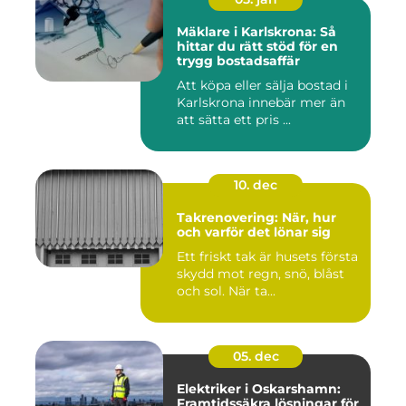
Mäklare i Karlskrona: Så
hittar du rätt stöd för en
trygg bostadsaffär
Att köpa eller sälja bostad i
Karlskrona innebär mer än
att sätta ett pris ...
10. dec
Takrenovering: När, hur
och varför det lönar sig
Ett friskt tak är husets första
skydd mot regn, snö, blåst
och sol. När ta...
05. dec
Elektriker i Oskarshamn:
Framtidssäkra lösningar för