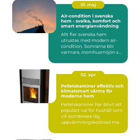
01. maj
Air-condition i svenska
hem - svalka, komfort och
smart energianvändning
Allt fler svenska hem
utrustas med modern air-
condition. Somrarna blir
varmare, inomhusmiljön s...
02. apr
Pelletskaminer effektiv och
klimatsmart värme för
moderna hem
Pelletskaminer har blivit ett
populärt val för hushåll som
vill kombinera låg
uppvärmningskostnad me...