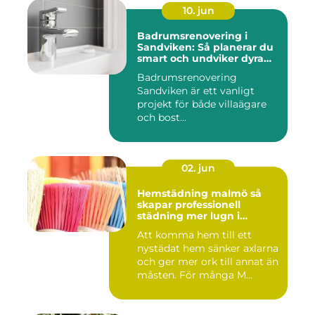
10. jun
Badrumsrenovering i
Sandviken: Så planerar du
smart och undviker dyra
misstag
Badrumsrenovering
Sandviken är ett vanligt
projekt för både villaägare
och bost...
02. jun
Hemstädning malmö så
skapar professionell
städning mer lugn i
vardagen
Att komma hem till ett
nystädat hem sänker axlarna
och ger mer ork till annat än
måsten. För många M...