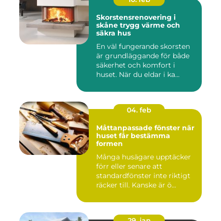
Skorstensrenovering i
skåne trygg värme och
säkra hus
En väl fungerande skorsten
är grundläggande för både
säkerhet och komfort i
huset. När du eldar i ka...
04. feb
Måttanpassade fönster när
huset får bestämma
formen
Många husägare upptäcker
förr eller senare att
standardfönster inte riktigt
räcker till. Kanske är ö...
29. jan