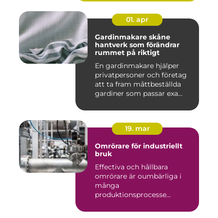
01. apr
Gardinmakare skåne
hantverk som förändrar
rummet på riktigt
En gardinmakare hjälper
privatpersoner och företag
att ta fram måttbeställda
gardiner som passar exa...
19. mar
Omrörare för industriellt
bruk
Effectiva och hållbara
omrörare är oumbärliga i
många
produktionsprocesse...