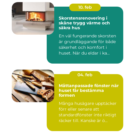
10. feb
Skorstensrenovering i
skåne trygg värme och
säkra hus
En väl fungerande skorsten
är grundläggande för både
säkerhet och komfort i
huset. När du eldar i ka...
04. feb
Måttanpassade fönster när
huset får bestämma
formen
Många husägare upptäcker
förr eller senare att
standardfönster inte riktigt
räcker till. Kanske är ö...