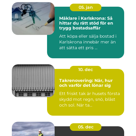
05. jan
Mäklare i Karlskrona: Så
hittar du rätt stöd för en
trygg bostadsaffär
Att köpa eller sälja bostad i
Karlskrona innebär mer än
att sätta ett pris ...
10. dec
Takrenovering: När, hur
och varför det lönar sig
Ett friskt tak är husets första
skydd mot regn, snö, blåst
och sol. När ta...
05. dec