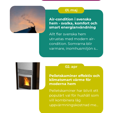
01. maj
Air-condition i svenska
hem - svalka, komfort och
smart energianvändning
Allt fler svenska hem
utrustas med modern air-
condition. Somrarna blir
varmare, inomhusmiljön s...
02. apr
Pelletskaminer effektiv och
klimatsmart värme för
moderna hem
Pelletskaminer har blivit ett
populärt val för hushåll som
vill kombinera låg
uppvärmningskostnad me...