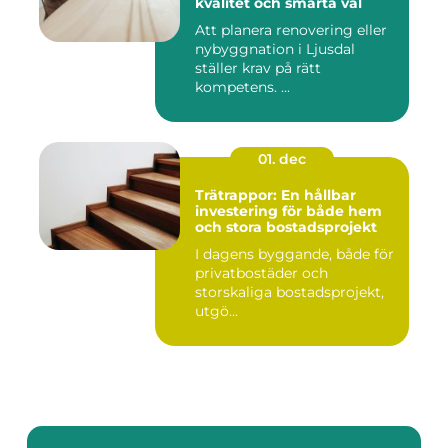
kvalitet och smarta val
Att planera renovering eller
nybyggnation i Ljusdal
ställer krav på rätt
kompetens. ...
01. dec
Trätrappor: En hållbar
investering för både hem
och stora bostadsprojekt
I dagens byggande, både för
privatbostäder och
storskaliga bostadsprojekt,
utgö...