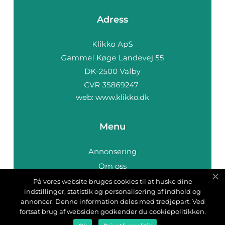
Adress
web:
www.klikko.dk
Menu
Annonsering
Om oss
Cookies
På vores website bruges cookies til at huske dine
indstillinger, statistik og personalisering af indhold og
Kontakta oss
annoncer. Denne information deles med tredjepart. Ved
Sitemap
fortsat brug af websiden godkender du cookiepolitikken.