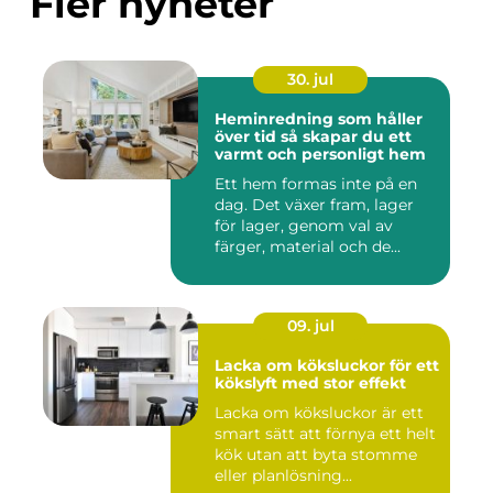
Fler nyheter
30. jul
Heminredning som håller
över tid så skapar du ett
varmt och personligt hem
Ett hem formas inte på en
dag. Det växer fram, lager
för lager, genom val av
färger, material och de...
09. jul
Lacka om köksluckor för ett
kökslyft med stor effekt
Lacka om köksluckor är ett
smart sätt att förnya ett helt
kök utan att byta stomme
eller planlösning...