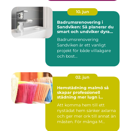
10. jun
Badrumsrenovering i
Sandviken: Så planerar du
smart och undviker dyra
misstag
Badrumsrenovering
Sandviken är ett vanligt
projekt för både villaägare
och bost...
02. jun
Hemstädning malmö så
skapar professionell
städning mer lugn i
vardagen
Att komma hem till ett
nystädat hem sänker axlarna
och ger mer ork till annat än
måsten. För många M...