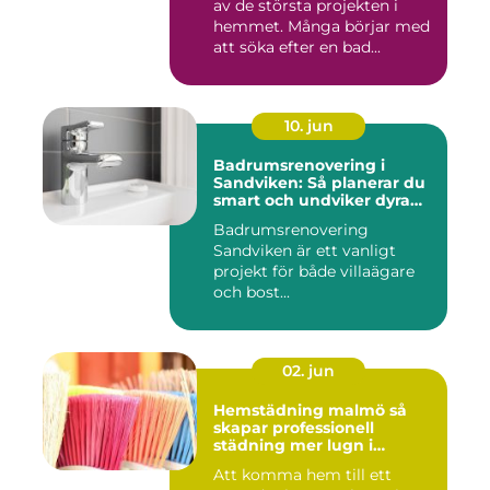
av de största projekten i
hemmet. Många börjar med
att söka efter en bad...
10. jun
Badrumsrenovering i
Sandviken: Så planerar du
smart och undviker dyra
misstag
Badrumsrenovering
Sandviken är ett vanligt
projekt för både villaägare
och bost...
02. jun
Hemstädning malmö så
skapar professionell
städning mer lugn i
vardagen
Att komma hem till ett