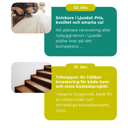
02. dec
Snickare i Ljusdal: Pris,
kvalitet och smarta val
Att planera renovering eller
nybyggnation i Ljusdal
ställer krav på rätt
kompetens. ...
01. dec
Trätrappor: En hållbar
investering för både hem
och stora bostadsprojekt
I dagens byggande, både för
privatbostäder och
storskaliga bostadsprojekt,
utgö...