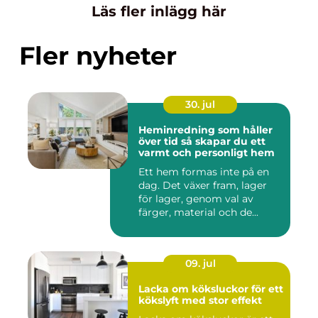
Läs fler inlägg här
Fler nyheter
30. jul
Heminredning som håller
över tid så skapar du ett
varmt och personligt hem
Ett hem formas inte på en
dag. Det växer fram, lager
för lager, genom val av
färger, material och de...
09. jul
Lacka om köksluckor för ett
kökslyft med stor effekt