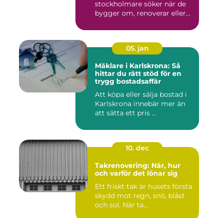
stockholmare söker när de
bygger om, renoverar eller
inr...
05. jan
Mäklare i Karlskrona: Så
hittar du rätt stöd för en
trygg bostadsaffär
Att köpa eller sälja bostad i
Karlskrona innebär mer än
att sätta ett pris ...
10. dec
Takrenovering: När, hur
och varför det lönar sig
Ett friskt tak är husets första
skydd mot regn, snö, blåst
och sol. När ta...