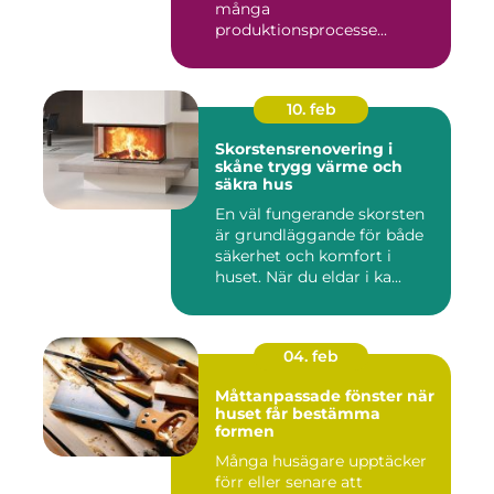
många
produktionsprocesse...
10. feb
Skorstensrenovering i
skåne trygg värme och
säkra hus
En väl fungerande skorsten
är grundläggande för både
säkerhet och komfort i
huset. När du eldar i ka...
04. feb
Måttanpassade fönster när
huset får bestämma
formen
Många husägare upptäcker
förr eller senare att