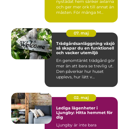
nystädat hem sänker axlarna
och ger mer ork till annat än
måsten. För många M...
07. maj
Trädgårdsanläggning växjö
så skapar du en funktionell
och vacker utemiljö
En genomtänkt trädgård gör
mer än att bara se trevlig ut.
Den påverkar hur huset
upplevs, hur lätt v...
02. maj
Lediga lägenheter i
Ljungby: Hitta hemmet för
dig
Ljungby är inte bara