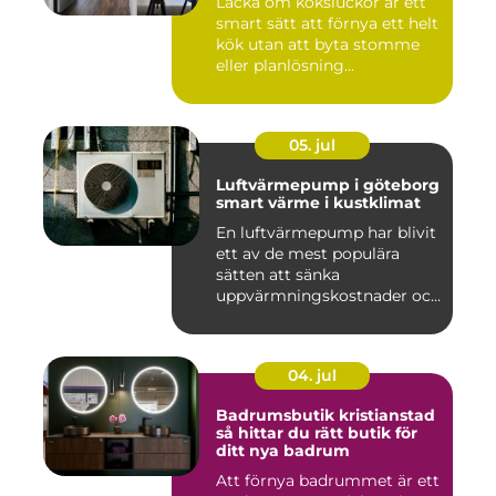
Lacka om köksluckor är ett
smart sätt att förnya ett helt
kök utan att byta stomme
eller planlösning...
05. jul
Luftvärmepump i göteborg
smart värme i kustklimat
En luftvärmepump har blivit
ett av de mest populära
sätten att sänka
uppvärmningskostnader och
samti...
04. jul
Badrumsbutik kristianstad
så hittar du rätt butik för
ditt nya badrum
Att förnya badrummet är ett