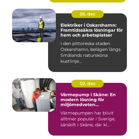
05. dec
Elektriker i Oskarshamn:
Framtidssäkra lösningar för
hem och arbetsplatser
I den pittoreska staden
Oskarshamn, belägen längs
Smålands natursköna
kustlinje...
02. dec
Värmepump i Skåne: En
modern lösning för
miljömedveten
uppvärmning
Värmepumpen har blivit
alltmer populär i Sverige,
särskilt i Skåne, där kl...