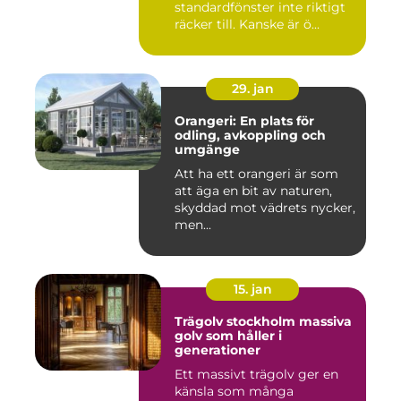
standardfönster inte riktigt
räcker till. Kanske är ö...
29. jan
Orangeri: En plats för
odling, avkoppling och
umgänge
Att ha ett orangeri är som
att äga en bit av naturen,
skyddad mot vädrets nycker,
men...
15. jan
Trägolv stockholm massiva
golv som håller i
generationer
Ett massivt trägolv ger en
känsla som många