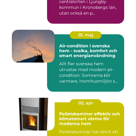
centralorten i Ljungby
kommun i Kronobergs län,
utan också en p...
01. maj
Air-condition i svenska
hem - svalka, komfort och
smart energianvändning
Allt fler svenska hem
utrustas med modern air-
condition. Somrarna blir
varmare, inomhusmiljön s...
02. apr
Pelletskaminer effektiv och
klimatsmart värme för
moderna hem
Pelletskaminer har blivit ett