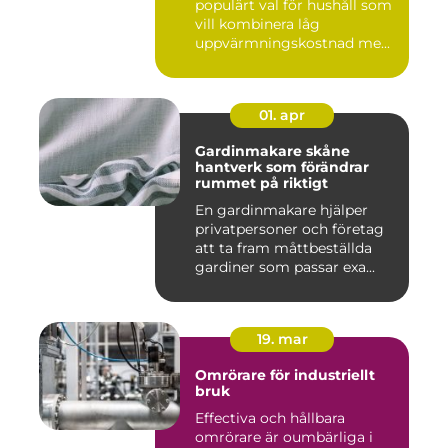
populärt val för hushåll som
vill kombinera låg
uppvärmningskostnad me...
01. apr
Gardinmakare skåne
hantverk som förändrar
rummet på riktigt
En gardinmakare hjälper
privatpersoner och företag
att ta fram måttbeställda
gardiner som passar exa...
19. mar
Omrörare för industriellt
bruk
Effectiva och hållbara
omrörare är oumbärliga i