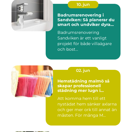
10. jun
Badrumsrenovering i
Sandviken: Så planerar du
smart och undviker dyra
misstag
Badrumsrenovering
Sandviken är ett vanligt
projekt för både villaägare
och bost...
02. jun
Hemstädning malmö så
skapar professionell
städning mer lugn i
vardagen
Att komma hem till ett
nystädat hem sänker axlarna
och ger mer ork till annat än
måsten. För många M...