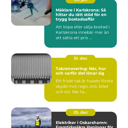
Mäklare i Karlskrona: Så
hittar du rätt stöd för en
trygg bostadsaffär
Att köpa eller sälja bostad i
Karlskrona innebär mer än
att sätta ett pris ...
10. dec
Takrenovering: När, hur
och varför det lönar sig
Ett friskt tak är husets första
skydd mot regn, snö, blåst
och sol. När ta...
05. dec
Elektriker i Oskarshamn:
Framtidssäkra lösningar för