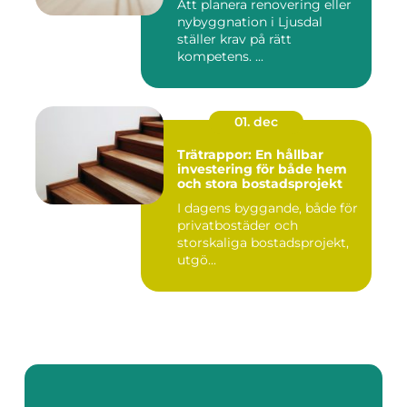
Att planera renovering eller
nybyggnation i Ljusdal
ställer krav på rätt
kompetens. ...
01. dec
Trätrappor: En hållbar
investering för både hem
och stora bostadsprojekt
I dagens byggande, både för
privatbostäder och
storskaliga bostadsprojekt,
utgö...