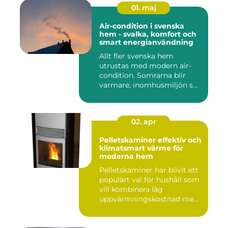
01. maj
Air-condition i svenska
hem - svalka, komfort och
smart energianvändning
Allt fler svenska hem
utrustas med modern air-
condition. Somrarna blir
varmare, inomhusmiljön s...
02. apr
Pelletskaminer effektiv och
klimatsmart värme för
moderna hem
Pelletskaminer har blivit ett
populärt val för hushåll som
vill kombinera låg
uppvärmningskostnad me...