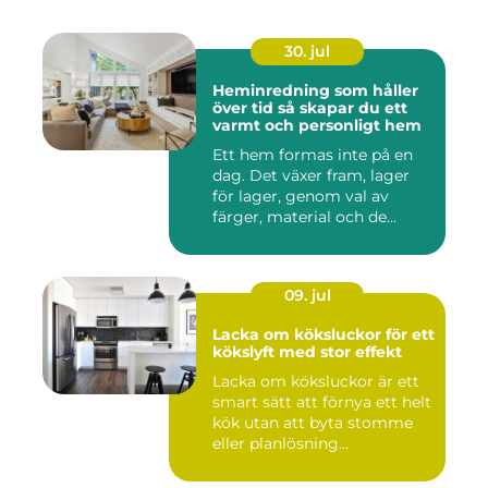
30. jul
Heminredning som håller
över tid så skapar du ett
varmt och personligt hem
Ett hem formas inte på en
dag. Det växer fram, lager
för lager, genom val av
färger, material och de...
09. jul
Lacka om köksluckor för ett
kökslyft med stor effekt
Lacka om köksluckor är ett
smart sätt att förnya ett helt
kök utan att byta stomme
eller planlösning...