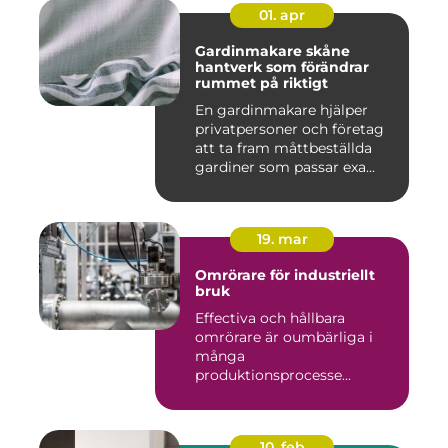
01. apr
Gardinmakare skåne
hantverk som förändrar
rummet på riktigt
En gardinmakare hjälper
privatpersoner och företag
att ta fram måttbeställda
gardiner som passar exa...
19. mar
Omrörare för industriellt
bruk
Effectiva och hållbara
omrörare är oumbärliga i
många
produktionsprocesse...
10. feb