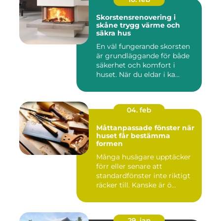
Skorstensrenovering i
skåne trygg värme och
säkra hus
En väl fungerande skorsten
är grundläggande för både
säkerhet och komfort i
huset. När du eldar i ka...
04. feb
Måttanpassade fönster när
huset får bestämma
formen
Många husägare upptäcker
förr eller senare att
standardfönster inte riktigt
räcker till. Kanske är ö...
29. jan