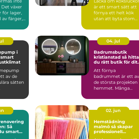
ormas inte
Lacka om kökslucko
 Det växer
är ett smart sätt att
 för lager,
förnya ett helt kök
 av färger,
utan att byta stom
ch de...
eller planlösning...
ul
04. jul
epump i
Badrumsbutik
t
kristianstad så hittar
ustklimat
du rätt butik för dit
nya badrum
ärmepump
Att förnya
ett av de
badrummet är ett a
lära sätten
de största projekten 
hemmet. Många
ingskostna
börjar med att söka
mti...
efter en bad...
jun
02. jun
enovering
Hemstädning
en: Så
malmö så skapar
du smart
professionell
ker dyra
städning mer lugn i