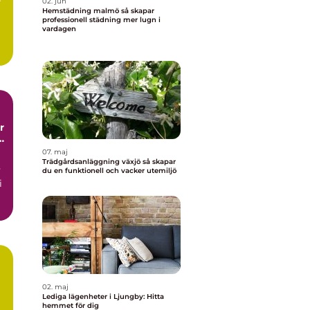
r
02. jun
Hemstädning malmö så skapar
professionell städning mer lugn i
vardagen
me
t
07. maj
Trädgårdsanläggning växjö så skapar
v
du en funktionell och vacker utemiljö
i
02. maj
Lediga lägenheter i Ljungby: Hitta
hemmet för dig