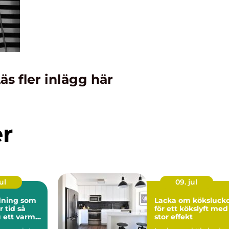
äs fler inlägg här
er
ul
09. jul
ning som
Lacka om köksluck
tid så
för ett kökslyft med
 ett varmt
stor effekt
nligt hem