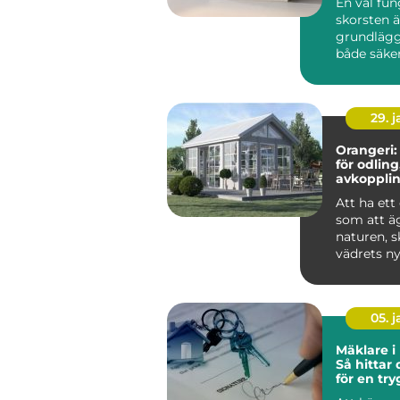
En väl fu
skorsten ä
grundlägg
både säke
komfort i 
du eldar i k
29. 
Orangeri:
för odling
avkoppli
umgäng
Att ha ett
som att äg
naturen, 
vädrets ny
05. 
Mäklare i
Så hittar 
för en tr
bostadsaf