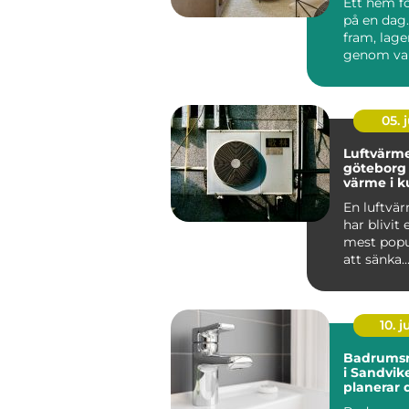
Ett hem f
på en dag.
fram, lager
genom val
material o
05. j
Luftvärm
göteborg smar
värme i k
En luftv
har blivit 
mest popu
att sänka
uppvärmn
der och sa
10. 
Badrumsr
i Sandvik
planerar 
och undvi