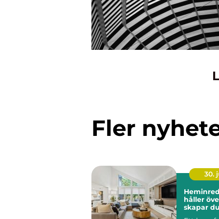
L
Fler nyhet
30. j
Heminred
håller över 
skapar du
och perso