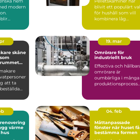
svenska hem
Pelletskaminer har
vändning
 med modern
blivit ett populärt va
ion.
för hushåll som vill
blir
kombinera låg
uppvärmningskostn
jön s...
d me...
apr
19. mar
kare skåne
Omrörare för
 som
industriellt bruk
r rummet
Effectiva och hållbar
nmakare
omrörare är
ivatpersoner
oumbärliga i många
g att ta
produktionsprocesse.
beställda
.
som passar
feb
04. feb
srenovering
Måttanpassade
fönster när huset får
 hus
bestämma formen