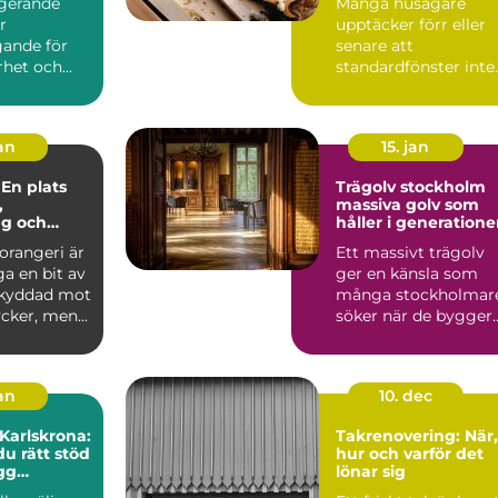
ngerande
Många husägare
r
upptäcker förr eller
ande för
senare att
rhet och
standardfönster inte
huset. När
riktigt räcker till.
a...
Kanske är ö...
jan
15. jan
 En plats
Trägolv stockholm
,
massiva golv som
ng och
håller i generatione
e
 orangeri är
Ett massivt trägolv
a en bit av
ger en känsla som
skyddad mot
många stockholmar
cker, men...
söker när de bygger
om, renoverar eller
inr...
jan
10. dec
 Karlskrona:
Takrenovering: När,
du rätt stöd
hur och varför det
ygg
lönar sig
fär