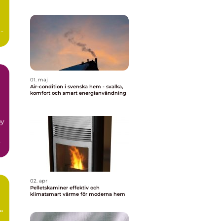
t
01. maj
Air-condition i svenska hem - svalka,
komfort och smart energianvändning
by
n
02. apr
Pelletskaminer effektiv och
klimatsmart värme för moderna hem