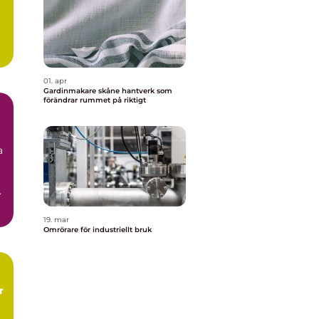
l
a
01. apr
Gardinmakare skåne hantverk som
förändrar rummet på riktigt
a
.
19. mar
Omrörare för industriellt bruk