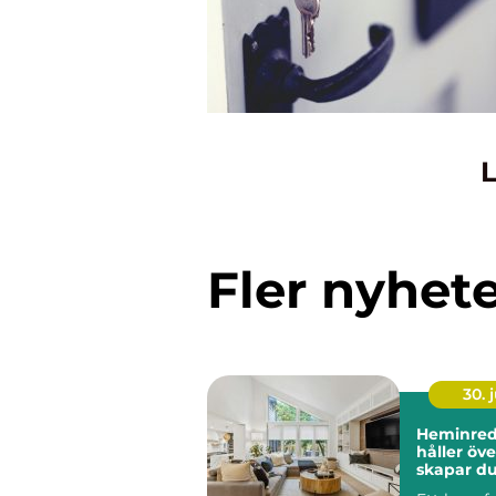
L
Fler nyhet
30. j
Heminred
håller över 
skapar du
och perso