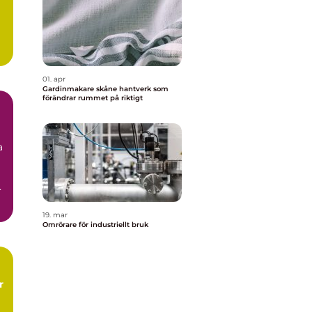
l
a
01. apr
Gardinmakare skåne hantverk som
förändrar rummet på riktigt
a
.
19. mar
Omrörare för industriellt bruk