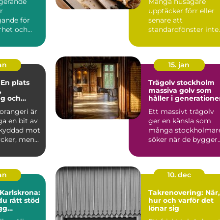
ngerande
Många husägare
r
upptäcker förr eller
ande för
senare att
rhet och
standardfönster inte
huset. När
riktigt räcker till.
a...
Kanske är ö...
jan
15. jan
 En plats
Trägolv stockholm
,
massiva golv som
ng och
håller i generatione
e
 orangeri är
Ett massivt trägolv
a en bit av
ger en känsla som
skyddad mot
många stockholmar
cker, men...
söker när de bygger
om, renoverar eller
inr...
jan
10. dec
 Karlskrona:
Takrenovering: När,
du rätt stöd
hur och varför det
ygg
lönar sig
fär