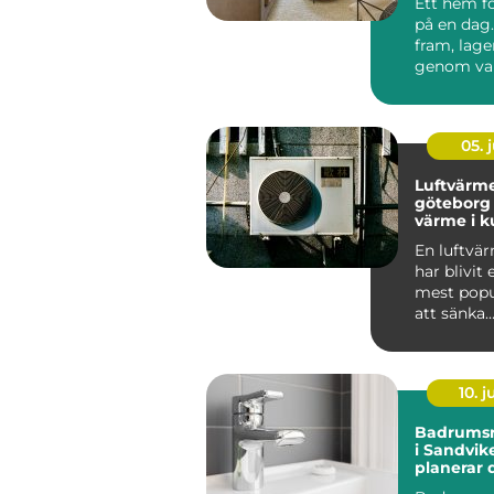
Ett hem f
på en dag.
fram, lager
genom val
material o
05. j
Luftvärm
göteborg smar
värme i k
En luftv
har blivit 
mest popu
att sänka
uppvärmn
der och sa
10. 
Badrumsr
i Sandvik
planerar 
och undvi