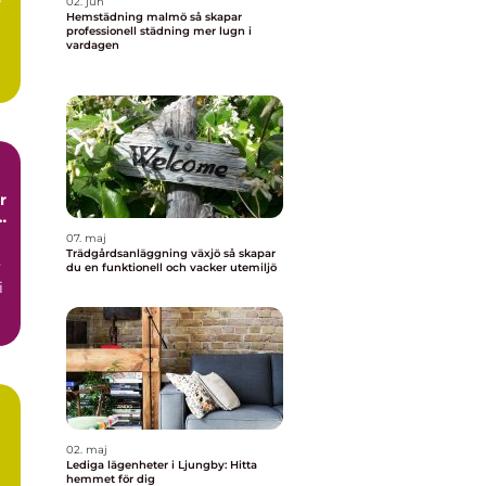
r
02. jun
Hemstädning malmö så skapar
professionell städning mer lugn i
vardagen
me
t
07. maj
Trädgårdsanläggning växjö så skapar
v
du en funktionell och vacker utemiljö
i
02. maj
Lediga lägenheter i Ljungby: Hitta
hemmet för dig