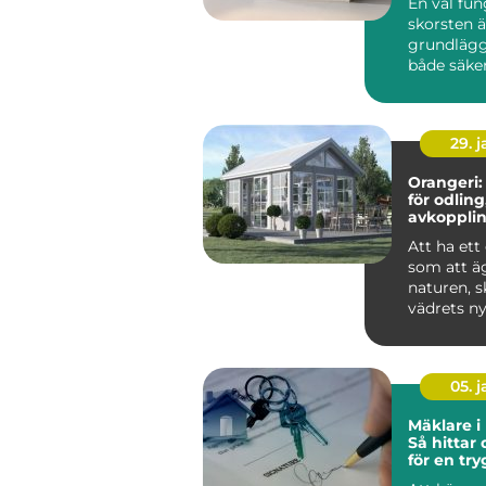
En väl fu
skorsten ä
grundlägg
både säke
komfort i 
du eldar i k
29. 
Orangeri:
för odling
avkoppli
umgäng
Att ha ett
som att äg
naturen, 
vädrets ny
05. 
Mäklare i
Så hittar 
för en tr
bostadsaf