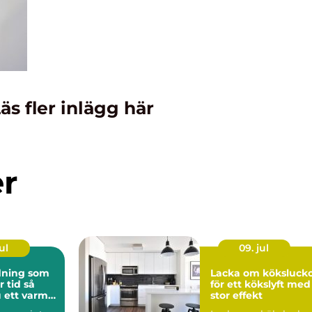
äs fler inlägg här
er
ul
09. jul
ning som
Lacka om köksluck
tid så
för ett kökslyft med
 ett varmt
stor effekt
nligt hem