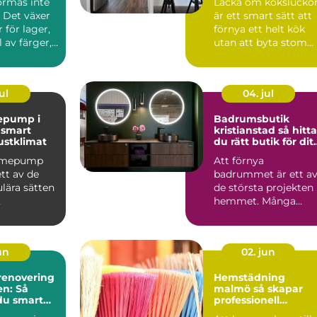
ormas inte
Lacka om kökslucko
 Det växer
är ett smart sätt att
 för lager,
förnya ett helt kök
 av färger,
utan att byta stom
ch de...
eller planlösning...
ul
04. jul
epump i
Badrumsbutik
t
kristianstad så hittar
ustklimat
du rätt butik för dit
nya badrum
ärmepump
Att förnya
ett av de
badrummet är ett a
lära sätten
de största projekten 
hemmet. Många
ingskostna
börjar med att söka
mti...
efter en bad...
jun
02. jun
enovering
Hemstädning
en: Så
malmö så skapar
du smart
professionell
ker dyra
städning mer lugn i