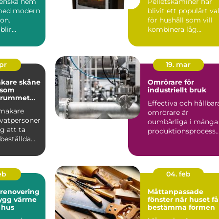
svenska hem
Pelletskaminer har
vändning
 med modern
blivit ett populärt va
ion.
för hushåll som vill
blir
kombinera låg
uppvärmningskostn
jön s...
d me...
apr
19. mar
kare skåne
Omrörare för
 som
industriellt bruk
r rummet
Effectiva och hållbar
nmakare
omrörare är
ivatpersoner
oumbärliga i många
g att ta
produktionsprocesse.
beställda
.
som passar
feb
04. feb
srenovering
Måttanpassade
fönster när huset får
 hus
bestämma formen