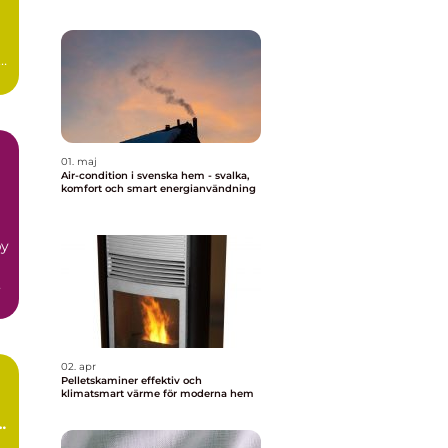
t
01. maj
Air-condition i svenska hem - svalka,
komfort och smart energianvändning
by
n
02. apr
Pelletskaminer effektiv och
klimatsmart värme för moderna hem