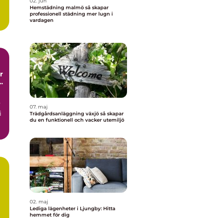
02. jun
Hemstädning malmö så skapar
me
professionell städning mer lugn i
vardagen
t
v
07. maj
i
Trädgårdsanläggning växjö så skapar
du en funktionell och vacker utemiljö
02. maj
Lediga lägenheter i Ljungby: Hitta
hemmet för dig