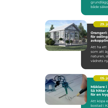
grundlägg
både säke
komfort i 
du eldar i k
29. 
Orangeri:
för odling
avkoppli
umgäng
Att ha ett
som att äg
naturen, 
vädrets ny
05. 
Mäklare i
Så hittar 
för en tr
bostadsaf
Att köpa el
bostad i K