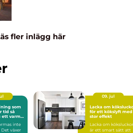
äs fler inlägg här
er
ul
09. jul
ning som
Lacka om köksluck
tid så
för ett kökslyft med
 ett varmt
stor effekt
nligt hem
ormas inte
Lacka om kökslucko
 Det växer
är ett smart sätt att