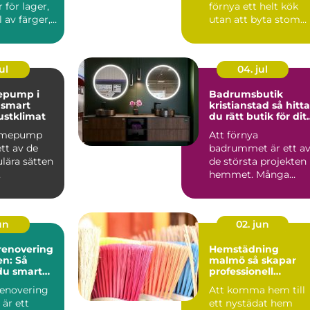
 för lager,
förnya ett helt kök
 av färger,
utan att byta stom
ch de...
eller planlösning...
ul
04. jul
epump i
Badrumsbutik
t
kristianstad så hittar
ustklimat
du rätt butik för dit
nya badrum
ärmepump
Att förnya
ett av de
badrummet är ett a
lära sätten
de största projekten 
hemmet. Många
ingskostna
börjar med att söka
mti...
efter en bad...
jun
02. jun
enovering
Hemstädning
en: Så
malmö så skapar
du smart
professionell
ker dyra
städning mer lugn i
enovering
Att komma hem till
vardagen
är ett
ett nystädat hem