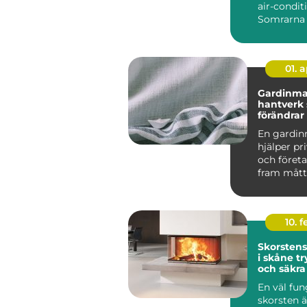
air-condit
Somrarna 
varmare,
inomhusmil
01. 
Gardinma
hantverk
förändra
på riktigt
En gardi
hjälper pr
och företa
fram mått
gardiner 
exa...
10. 
Skorsten
i skåne trygg värme
och säkra
En väl fu
skorsten ä