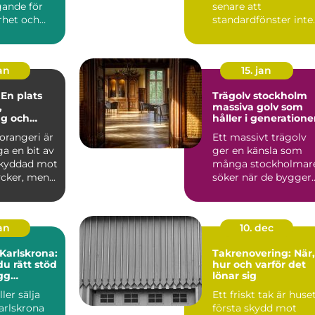
ande för
senare att
rhet och
standardfönster inte
huset. När
riktigt räcker till.
a...
Kanske är ö...
jan
15. jan
 En plats
Trägolv stockholm
,
massiva golv som
ng och
håller i generatione
e
 orangeri är
Ett massivt trägolv
a en bit av
ger en känsla som
skyddad mot
många stockholmar
cker, men...
söker när de bygger
om, renoverar eller
inr...
jan
10. dec
 Karlskrona:
Takrenovering: När,
du rätt stöd
hur och varför det
ygg
lönar sig
fär
ler sälja
Ett friskt tak är huse
arlskrona
första skydd mot