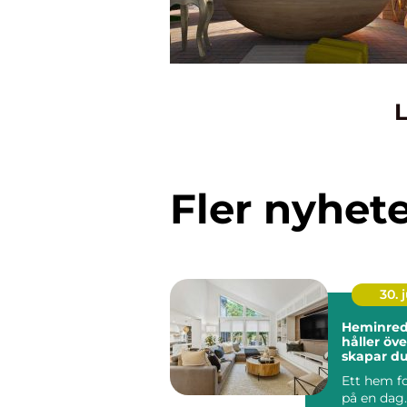
L
Fler nyhet
30. j
Heminred
håller över 
skapar du
och perso
Ett hem f
på en dag.