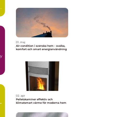
t
01. maj
Air-condition i svenska hem - svalka,
komfort och smart energianvändning
by
n
02. apr
Pelletskaminer effektiv och
klimatsmart värme för moderna hem
l