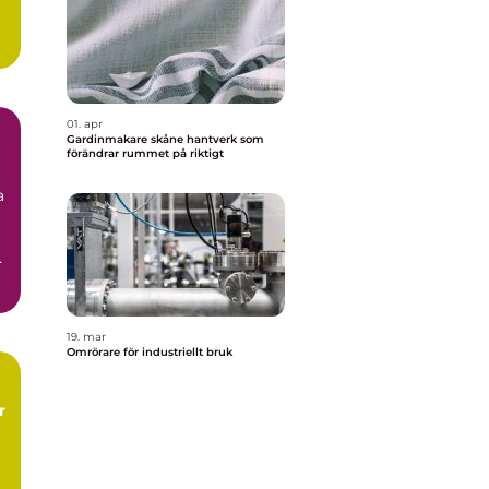
a
01. apr
Gardinmakare skåne hantverk som
förändrar rummet på riktigt
a
.
19. mar
Omrörare för industriellt bruk