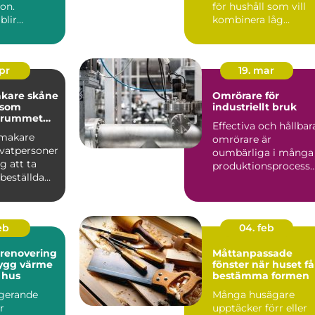
ion.
för hushåll som vill
blir
kombinera låg
uppvärmningskostn
jön s...
d me...
apr
19. mar
kare skåne
Omrörare för
 som
industriellt bruk
r rummet
Effectiva och hållbar
nmakare
omrörare är
ivatpersoner
oumbärliga i många
g att ta
produktionsprocesse.
beställda
.
som passar
feb
04. feb
srenovering
Måttanpassade
fönster när huset får
 hus
bestämma formen
ngerande
Många husägare
r
upptäcker förr eller