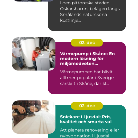
I den pittoreska staden
Oskarshamn, belägen längs
Smålands natursköna
kustlinje...
02. dec
Värmepump i Skåne: En
modern lösning för
miljömedveten
uppvärmning
Värmepumpen har blivit
alltmer populär i Sverige,
särskilt i Skåne, där kl...
02. dec
Snickare i Ljusdal: Pris,
kvalitet och smarta val
Att planera renovering eller
nybyggnation i Ljusdal