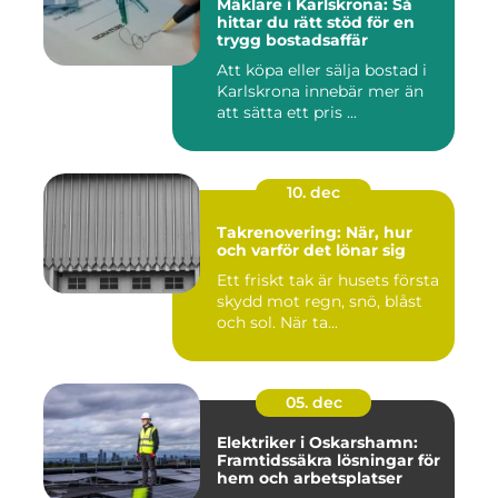
Mäklare i Karlskrona: Så
hittar du rätt stöd för en
trygg bostadsaffär
Att köpa eller sälja bostad i
Karlskrona innebär mer än
att sätta ett pris ...
10. dec
Takrenovering: När, hur
och varför det lönar sig
Ett friskt tak är husets första
skydd mot regn, snö, blåst
och sol. När ta...
05. dec
Elektriker i Oskarshamn:
Framtidssäkra lösningar för
hem och arbetsplatser