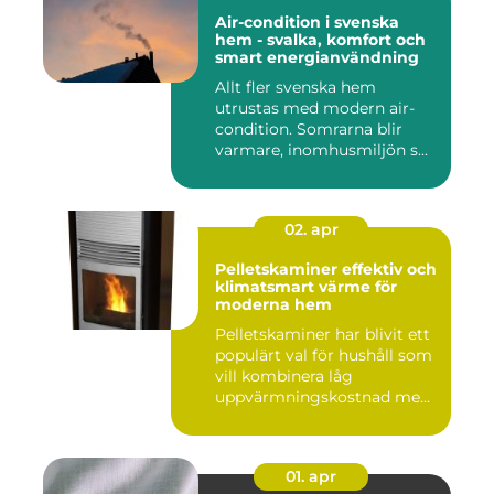
Air-condition i svenska
hem - svalka, komfort och
smart energianvändning
Allt fler svenska hem
utrustas med modern air-
condition. Somrarna blir
varmare, inomhusmiljön s...
02. apr
Pelletskaminer effektiv och
klimatsmart värme för
moderna hem
Pelletskaminer har blivit ett
populärt val för hushåll som
vill kombinera låg
uppvärmningskostnad me...
01. apr