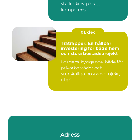
ställer krav på rätt
kompetens. ...
01. dec
Trätrappor: En hållbar
investering för både hem
och stora bostadsprojekt
I dagens byggande, både för
privatbostäder och
storskaliga bostadsprojekt,
utgö...
Adress