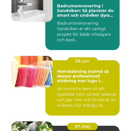
Badrumsrenovering i
Sandviken: Så planerar du
smart och undviker dyra
misstag
Badrumsrenovering
Sandviken är ett vanligt
projekt för både villaägare
och bost...
02. jun
Hemstädning malmö så
skapar professionell
städning mer lugn i
vardagen
Att komma hem till ett
nystädat hem sänker axlarna
och ger mer ork till annat än
måsten. För många M...
07. maj