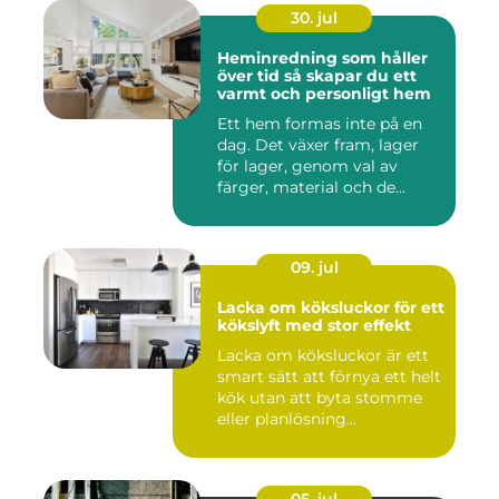
30. jul
Heminredning som håller
över tid så skapar du ett
varmt och personligt hem
Ett hem formas inte på en
dag. Det växer fram, lager
för lager, genom val av
färger, material och de...
09. jul
Lacka om köksluckor för ett
kökslyft med stor effekt
Lacka om köksluckor är ett
smart sätt att förnya ett helt
kök utan att byta stomme
eller planlösning...