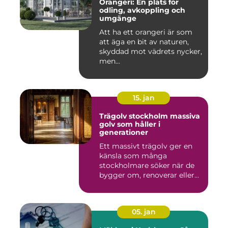
Orangeri: En plats för
odling, avkoppling och
umgänge
Att ha ett orangeri är som
att äga en bit av naturen,
skyddad mot vädrets nycker,
men...
15. jan
Trägolv stockholm massiva
golv som håller i
generationer
Ett massivt trägolv ger en
känsla som många
stockholmare söker när de
bygger om, renoverar eller
inr...
05. jan