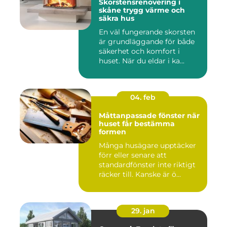
Skorstensrenovering i
skåne trygg värme och
säkra hus
En väl fungerande skorsten
är grundläggande för både
säkerhet och komfort i
huset. När du eldar i ka...
04. feb
Måttanpassade fönster när
huset får bestämma
formen
Många husägare upptäcker
förr eller senare att
standardfönster inte riktigt
räcker till. Kanske är ö...
29. jan