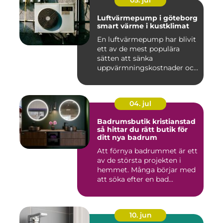
05. jul
Luftvärmepump i göteborg
smart värme i kustklimat
En luftvärmepump har blivit
ett av de mest populära
sätten att sänka
uppvärmningskostnader och
samti...
04. jul
Badrumsbutik kristianstad
så hittar du rätt butik för
ditt nya badrum
Att förnya badrummet är ett
av de största projekten i
hemmet. Många börjar med
att söka efter en bad...
10. jun