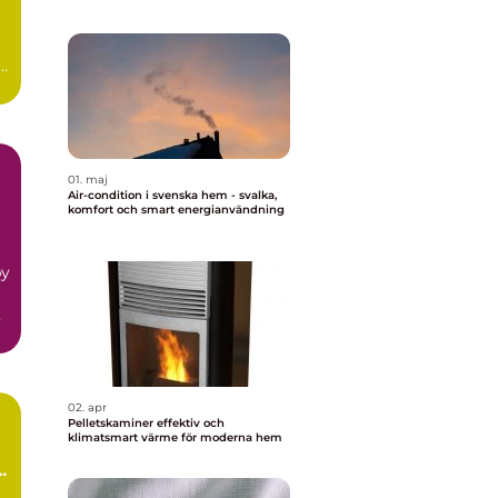
t
01. maj
Air-condition i svenska hem - svalka,
komfort och smart energianvändning
by
n
02. apr
Pelletskaminer effektiv och
klimatsmart värme för moderna hem