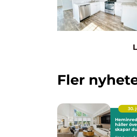
L
Fler nyhet
30. j
Heminred
håller över 
skapar du
och perso