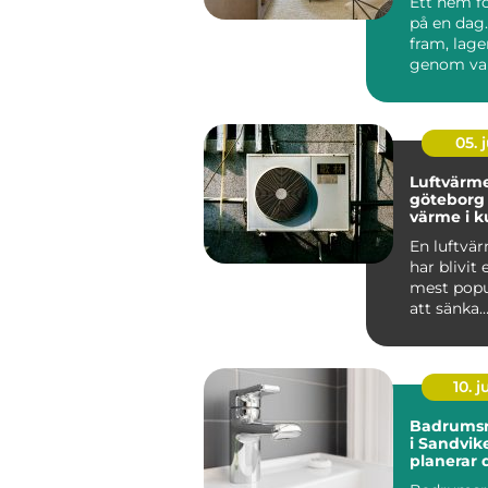
Ett hem f
på en dag.
fram, lager
genom val
material o
05. j
Luftvärm
göteborg smar
värme i k
En luftv
har blivit 
mest popu
att sänka
uppvärmn
der och sa
10. 
Badrumsr
i Sandvik
planerar 
och undvi