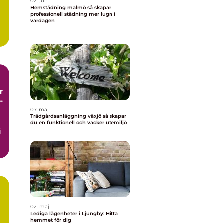
r
02. jun
Hemstädning malmö så skapar
professionell städning mer lugn i
vardagen
me
t
07. maj
Trädgårdsanläggning växjö så skapar
v
du en funktionell och vacker utemiljö
i
02. maj
Lediga lägenheter i Ljungby: Hitta
hemmet för dig