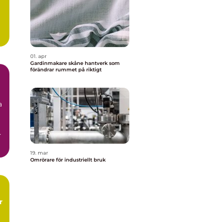
l
a
01. apr
Gardinmakare skåne hantverk som
förändrar rummet på riktigt
a
.
19. mar
Omrörare för industriellt bruk