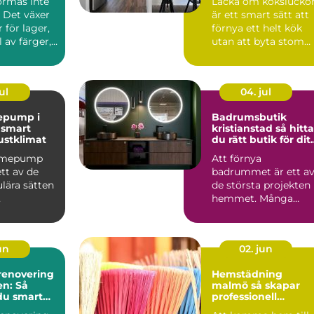
ormas inte
Lacka om kökslucko
 Det växer
är ett smart sätt att
 för lager,
förnya ett helt kök
 av färger,
utan att byta stom
ch de...
eller planlösning...
ul
04. jul
epump i
Badrumsbutik
t
kristianstad så hittar
ustklimat
du rätt butik för dit
nya badrum
ärmepump
Att förnya
ett av de
badrummet är ett a
lära sätten
de största projekten 
hemmet. Många
ingskostna
börjar med att söka
mti...
efter en bad...
jun
02. jun
enovering
Hemstädning
en: Så
malmö så skapar
du smart
professionell
ker dyra
städning mer lugn i