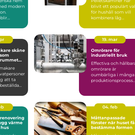
svenska hem
Pelletskaminer har
vändning
 med modern
blivit ett populärt va
ion.
för hushåll som vill
blir
kombinera låg
uppvärmningskostn
jön s...
d me...
apr
19. mar
kare skåne
Omrörare för
 som
industriellt bruk
r rummet
Effectiva och hållbar
nmakare
omrörare är
ivatpersoner
oumbärliga i många
g att ta
produktionsprocesse.
beställda
.
som passar
feb
04. feb
srenovering
Måttanpassade
fönster när huset får
 hus
bestämma formen