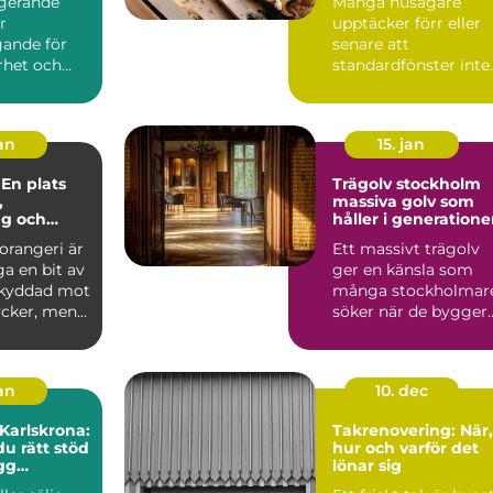
ngerande
Många husägare
r
upptäcker förr eller
ande för
senare att
rhet och
standardfönster inte
huset. När
riktigt räcker till.
a...
Kanske är ö...
jan
15. jan
 En plats
Trägolv stockholm
,
massiva golv som
ng och
håller i generatione
e
 orangeri är
Ett massivt trägolv
a en bit av
ger en känsla som
skyddad mot
många stockholmar
cker, men...
söker när de bygger
om, renoverar eller
inr...
jan
10. dec
 Karlskrona:
Takrenovering: När,
du rätt stöd
hur och varför det
ygg
lönar sig
fär