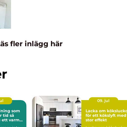
äs fler inlägg här
er
ul
09. jul
ning som
Lacka om köksluck
tid så
för ett kökslyft med
 ett varmt
stor effekt
nligt hem