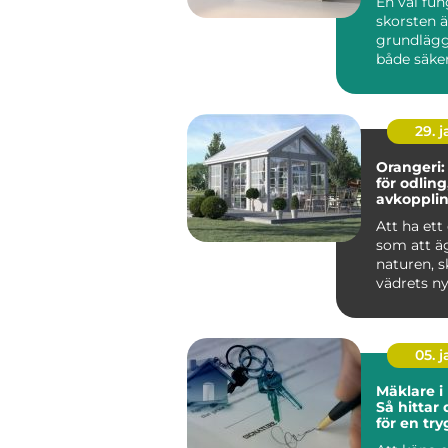
En väl fu
skorsten ä
grundlägg
både säke
komfort i 
du eldar i k
29. 
Orangeri:
för odling
avkoppli
umgäng
Att ha ett
som att äg
naturen, 
vädrets ny
05. 
Mäklare i
Så hittar 
för en tr
bostadsaf