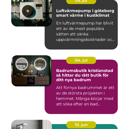
05. jul
Luftvärmepump i göteborg
smart värme i kustklimat
En luftvärmepump har blivit
ett av de mest populära
sätten att sänka
uppvärmningskostnader och
samti...
04. jul
Badrumsbutik kristianstad
så hittar du rätt butik för
ditt nya badrum
Att förnya badrummet är ett
av de största projekten i
hemmet. Många börjar med
att söka efter en bad...
10. jun