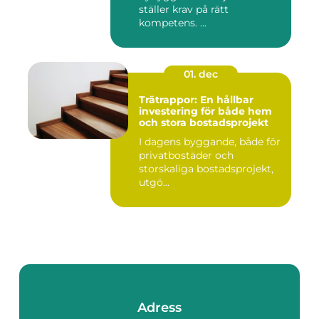
ställer krav på rätt
kompetens. ...
01. dec
Trätrappor: En hållbar
investering för både hem
och stora bostadsprojekt
I dagens byggande, både för
privatbostäder och
storskaliga bostadsprojekt,
utgö...
Adress