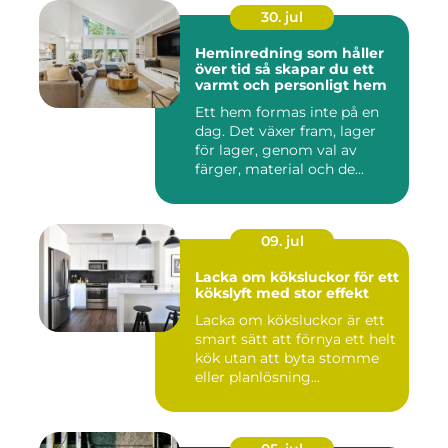
30. jul
Heminredning som håller
över tid så skapar du ett
varmt och personligt hem
Ett hem formas inte på en
dag. Det växer fram, lager
för lager, genom val av
färger, material och de...
09. jul
Lacka om köksluckor för ett
kökslyft med stor effekt
Lacka om köksluckor är ett
smart sätt att förnya ett helt
kök utan att byta stomme
eller planlösning...