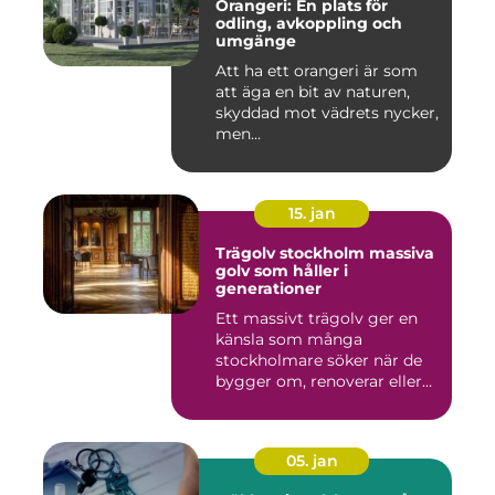
Orangeri: En plats för
odling, avkoppling och
umgänge
Att ha ett orangeri är som
att äga en bit av naturen,
skyddad mot vädrets nycker,
men...
15. jan
Trägolv stockholm massiva
golv som håller i
generationer
Ett massivt trägolv ger en
känsla som många
stockholmare söker när de
bygger om, renoverar eller
inr...
05. jan