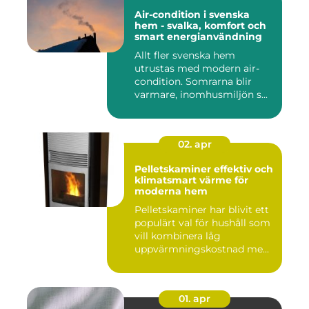
Air-condition i svenska
hem - svalka, komfort och
smart energianvändning
Allt fler svenska hem
utrustas med modern air-
condition. Somrarna blir
varmare, inomhusmiljön s...
02. apr
Pelletskaminer effektiv och
klimatsmart värme för
moderna hem
Pelletskaminer har blivit ett
populärt val för hushåll som
vill kombinera låg
uppvärmningskostnad me...
01. apr