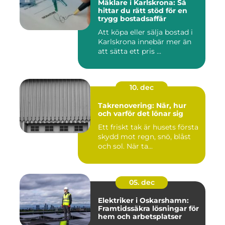
Mäklare i Karlskrona: Så
hittar du rätt stöd för en
trygg bostadsaffär
Att köpa eller sälja bostad i
Karlskrona innebär mer än
att sätta ett pris ...
10. dec
Takrenovering: När, hur
och varför det lönar sig
Ett friskt tak är husets första
skydd mot regn, snö, blåst
och sol. När ta...
05. dec
Elektriker i Oskarshamn:
Framtidssäkra lösningar för
hem och arbetsplatser