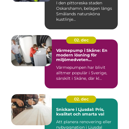
I den pittoreska staden
Oskarshamn, belägen längs
Smålands natursköna
kustlinje...
02. dec
Värmepump i Skåne: En
modern lösning för
miljömedveten
uppvärmning
Värmepumpen har blivit
alltmer populär i Sverige,
särskilt i Skåne, där kl...
02. dec
Snickare i Ljusdal: Pris,
kvalitet och smarta val
Att planera renovering eller
nybyggnation i Ljusdal