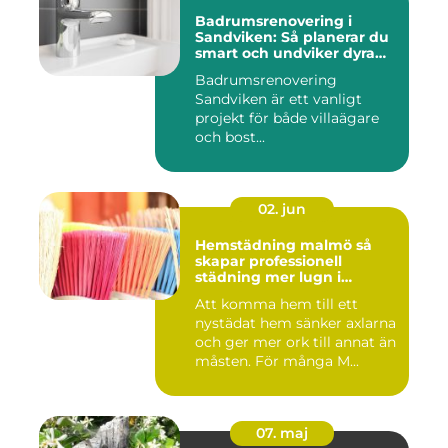
Badrumsrenovering i
Sandviken: Så planerar du
smart och undviker dyra
misstag
Badrumsrenovering
Sandviken är ett vanligt
projekt för både villaägare
och bost...
02. jun
Hemstädning malmö så
skapar professionell
städning mer lugn i
vardagen
Att komma hem till ett
nystädat hem sänker axlarna
och ger mer ork till annat än
måsten. För många M...
07. maj