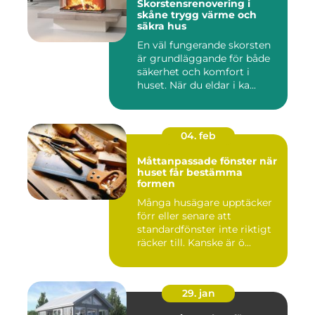
Skorstensrenovering i
skåne trygg värme och
säkra hus
En väl fungerande skorsten
är grundläggande för både
säkerhet och komfort i
huset. När du eldar i ka...
04. feb
Måttanpassade fönster när
huset får bestämma
formen
Många husägare upptäcker
förr eller senare att
standardfönster inte riktigt
räcker till. Kanske är ö...
29. jan