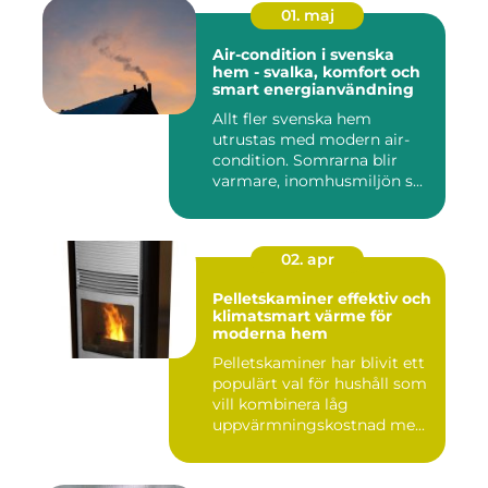
01. maj
Air-condition i svenska
hem - svalka, komfort och
smart energianvändning
Allt fler svenska hem
utrustas med modern air-
condition. Somrarna blir
varmare, inomhusmiljön s...
02. apr
Pelletskaminer effektiv och
klimatsmart värme för
moderna hem
Pelletskaminer har blivit ett
populärt val för hushåll som
vill kombinera låg
uppvärmningskostnad me...