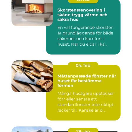
Skorstensrenovering i
skåne trygg värme och
säkra hus
En väl fungerande skorsten
är grundläggande för både
säkerhet och komfort i
huset. När du eldar i ka...
04. feb
Måttanpassade fönster när
huset får bestämma
formen
Många husägare upptäcker
förr eller senare att
standardfönster inte riktigt
räcker till. Kanske är ö...
29. jan