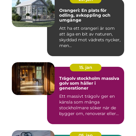
Orangeri: En plats för
odling, avkoppling och
umgänge
Att ha ett orangeri är som
att äga en bit av naturen,
skyddad mot vädrets nycker,
men...
15. jan
Trägolv stockholm massiva
golv som håller i
generationer
Ett massivt trägolv ger en
känsla som många
stockholmare söker när de
bygger om, renoverar eller
inr...
05. jan