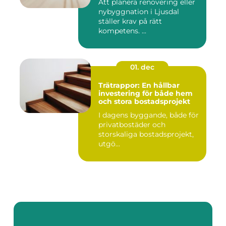
Att planera renovering eller
nybyggnation i Ljusdal
ställer krav på rätt
kompetens. ...
01. dec
Trätrappor: En hållbar
investering för både hem
och stora bostadsprojekt
I dagens byggande, både för
privatbostäder och
storskaliga bostadsprojekt,
utgö...