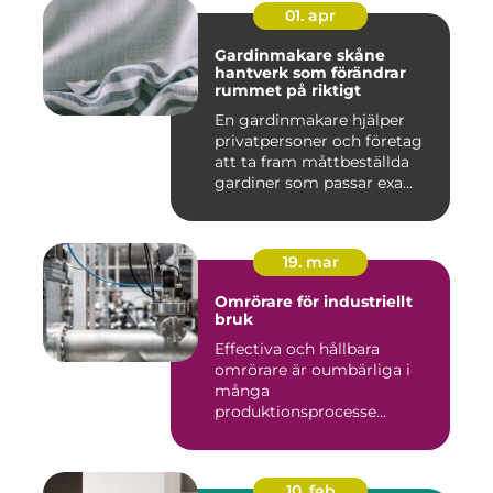
01. apr
Gardinmakare skåne
hantverk som förändrar
rummet på riktigt
En gardinmakare hjälper
privatpersoner och företag
att ta fram måttbeställda
gardiner som passar exa...
19. mar
Omrörare för industriellt
bruk
Effectiva och hållbara
omrörare är oumbärliga i
många
produktionsprocesse...
10. feb