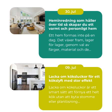
30. jul
Heminredning som håller
över tid så skapar du ett
varmt och personligt hem
Ett hem formas inte på en
dag. Det växer fram, lager
för lager, genom val av
färger, material och de...
09. jul
Lacka om köksluckor för ett
kökslyft med stor effekt
Lacka om köksluckor är ett
smart sätt att förnya ett helt
kök utan att byta stomme
eller planlösning...