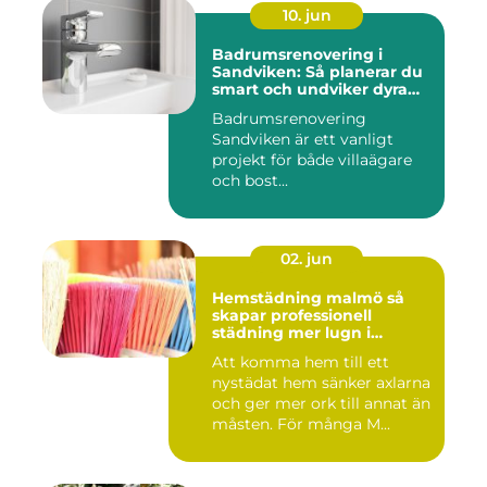
10. jun
Badrumsrenovering i
Sandviken: Så planerar du
smart och undviker dyra
misstag
Badrumsrenovering
Sandviken är ett vanligt
projekt för både villaägare
och bost...
02. jun
Hemstädning malmö så
skapar professionell
städning mer lugn i
vardagen
Att komma hem till ett
nystädat hem sänker axlarna
och ger mer ork till annat än
måsten. För många M...