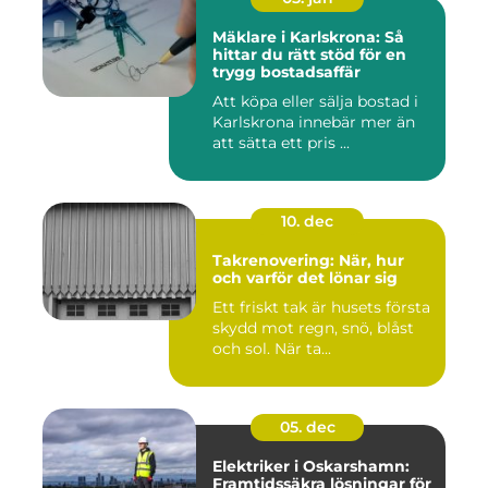
Mäklare i Karlskrona: Så
hittar du rätt stöd för en
trygg bostadsaffär
Att köpa eller sälja bostad i
Karlskrona innebär mer än
att sätta ett pris ...
10. dec
Takrenovering: När, hur
och varför det lönar sig
Ett friskt tak är husets första
skydd mot regn, snö, blåst
och sol. När ta...
05. dec
Elektriker i Oskarshamn:
Framtidssäkra lösningar för