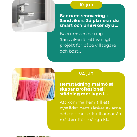
10. jun
Badrumsrenovering i
Sandviken: Så planerar du
smart och undviker dyra
misstag
Badrumsrenovering
Sandviken är ett vanligt
projekt för både villaägare
och bost...
02. jun
Hemstädning malmö så
skapar professionell
städning mer lugn i
vardagen
Att komma hem till ett
nystädat hem sänker axlarna
och ger mer ork till annat än
måsten. För många M...