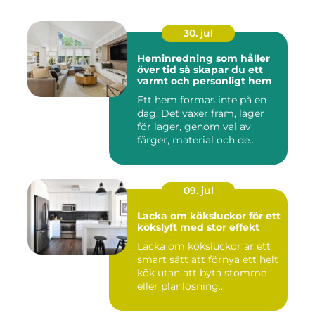
30. jul
Heminredning som håller
över tid så skapar du ett
varmt och personligt hem
Ett hem formas inte på en
dag. Det växer fram, lager
för lager, genom val av
färger, material och de...
09. jul
Lacka om köksluckor för ett
kökslyft med stor effekt
Lacka om köksluckor är ett
smart sätt att förnya ett helt
kök utan att byta stomme
eller planlösning...