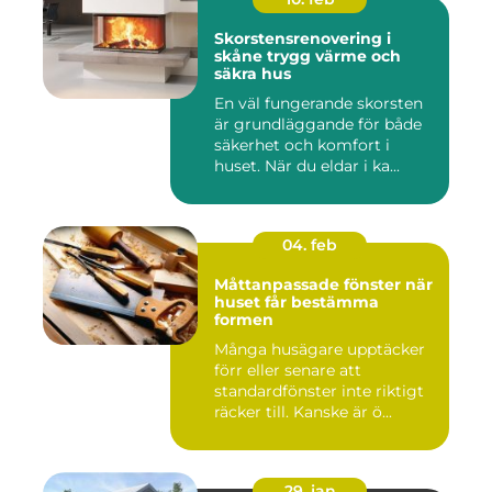
Skorstensrenovering i
skåne trygg värme och
säkra hus
En väl fungerande skorsten
är grundläggande för både
säkerhet och komfort i
huset. När du eldar i ka...
04. feb
Måttanpassade fönster när
huset får bestämma
formen
Många husägare upptäcker
förr eller senare att
standardfönster inte riktigt
räcker till. Kanske är ö...
29. jan