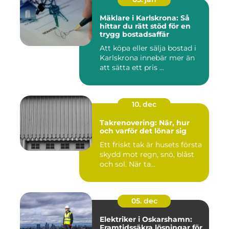
Mäklare i Karlskrona: Så
hittar du rätt stöd för en
trygg bostadsaffär
Att köpa eller sälja bostad i
Karlskrona innebär mer än
att sätta ett pris ...
10. dec
Takrenovering: När, hur
och varför det lönar sig
Ett friskt tak är husets första
skydd mot regn, snö, blåst
och sol. När ta...
05. dec
Elektriker i Oskarshamn:
Framtidssäkra lösningar för