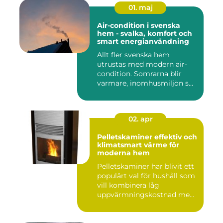
01. maj
Air-condition i svenska
hem - svalka, komfort och
smart energianvändning
Allt fler svenska hem
utrustas med modern air-
condition. Somrarna blir
varmare, inomhusmiljön s...
02. apr
Pelletskaminer effektiv och
klimatsmart värme för
moderna hem
Pelletskaminer har blivit ett
populärt val för hushåll som
vill kombinera låg
uppvärmningskostnad me...