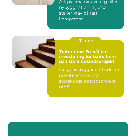
Att planera renovering eller
nybyggnation i Ljusdal
ställer krav på rätt
kompetens. ...
01. dec
Trätrappor: En hållbar
investering för både hem
och stora bostadsprojekt
I dagens byggande, både för
privatbostäder och
storskaliga bostadsprojekt,
utgö...