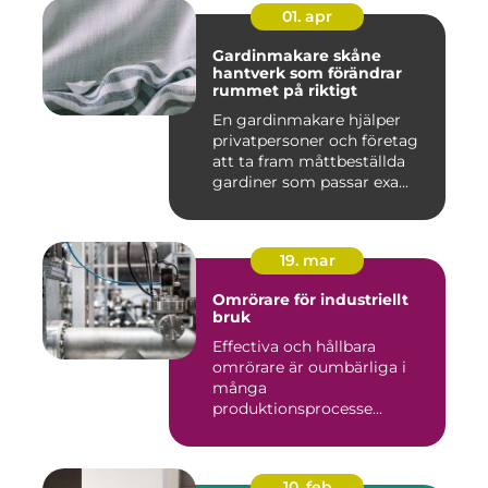
01. apr
Gardinmakare skåne
hantverk som förändrar
rummet på riktigt
En gardinmakare hjälper
privatpersoner och företag
att ta fram måttbeställda
gardiner som passar exa...
19. mar
Omrörare för industriellt
bruk
Effectiva och hållbara
omrörare är oumbärliga i
många
produktionsprocesse...
10. feb