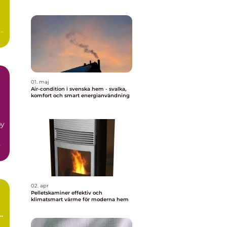
t
01. maj
Air-condition i svenska hem - svalka,
komfort och smart energianvändning
by
n
02. apr
Pelletskaminer effektiv och
klimatsmart värme för moderna hem