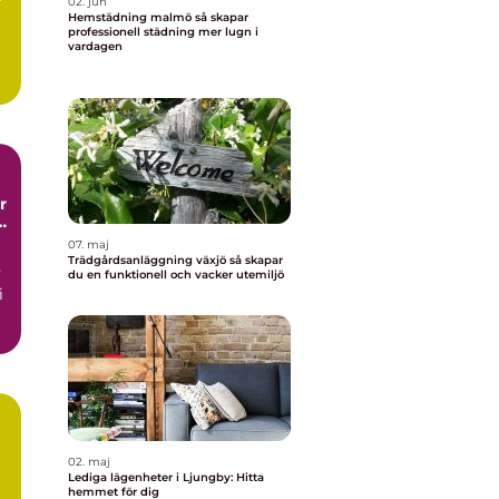
r
02. jun
Hemstädning malmö så skapar
professionell städning mer lugn i
vardagen
me
t
07. maj
Trädgårdsanläggning växjö så skapar
v
du en funktionell och vacker utemiljö
i
02. maj
Lediga lägenheter i Ljungby: Hitta
hemmet för dig