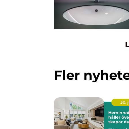
L
Fler nyhet
30. j
Heminred
håller över 
skapar du
och perso