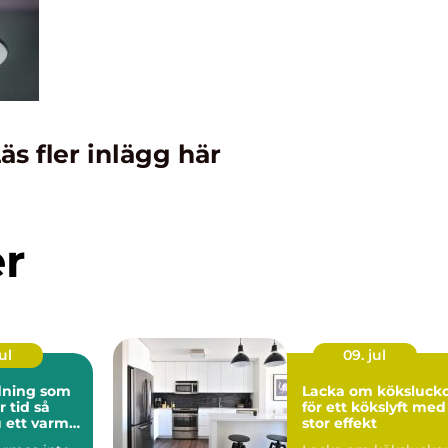
äs fler inlägg här
er
ul
09. jul
ning som
Lacka om köksluck
tid så
för ett kökslyft med
 ett varmt
stor effekt
nligt hem