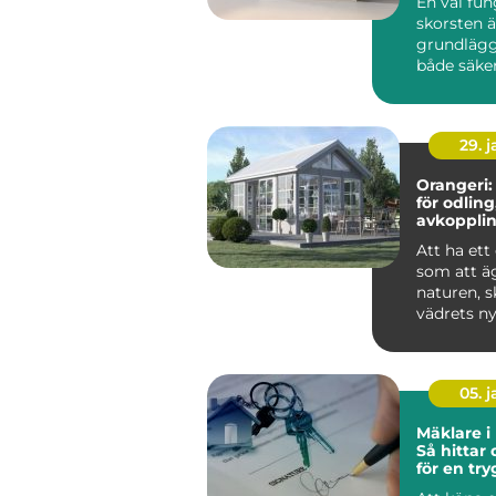
En väl fu
skorsten ä
grundlägg
både säke
komfort i 
du eldar i k
29. 
Orangeri:
för odling
avkoppli
umgäng
Att ha ett
som att äg
naturen, 
vädrets ny
05. 
Mäklare i
Så hittar 
för en tr
bostadsaf