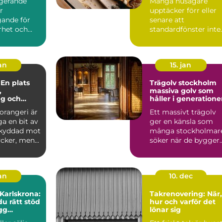
ngerande
Många husägare
r
upptäcker förr eller
ande för
senare att
rhet och
standardfönster inte
huset. När
riktigt räcker till.
a...
Kanske är ö...
jan
15. jan
 En plats
Trägolv stockholm
,
massiva golv som
ng och
håller i generatione
e
 orangeri är
Ett massivt trägolv
a en bit av
ger en känsla som
skyddad mot
många stockholmar
cker, men...
söker när de bygger
om, renoverar eller
inr...
jan
10. dec
 Karlskrona:
Takrenovering: När,
du rätt stöd
hur och varför det
ygg
lönar sig
fär