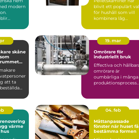
svenska hem
Pelletskaminer har
vändning
 med modern
blivit ett populärt va
ion.
för hushåll som vill
blir
kombinera låg
uppvärmningskostn
jön s...
d me...
apr
19. mar
kare skåne
Omrörare för
 som
industriellt bruk
r rummet
Effectiva och hållbar
nmakare
omrörare är
ivatpersoner
oumbärliga i många
g att ta
produktionsprocesse.
beställda
.
som passar
feb
04. feb
srenovering
Måttanpassade
fönster när huset får
 hus
bestämma formen