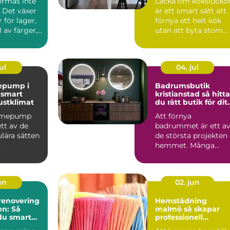
ormas inte
Lacka om kökslucko
 Det växer
är ett smart sätt att
 för lager,
förnya ett helt kök
 av färger,
utan att byta stom
ch de...
eller planlösning...
ul
04. jul
epump i
Badrumsbutik
t
kristianstad så hittar
ustklimat
du rätt butik för dit
nya badrum
ärmepump
Att förnya
ett av de
badrummet är ett a
lära sätten
de största projekten 
hemmet. Många
ingskostna
börjar med att söka
mti...
efter en bad...
jun
02. jun
enovering
Hemstädning
en: Så
malmö så skapar
du smart
professionell
ker dyra
städning mer lugn i