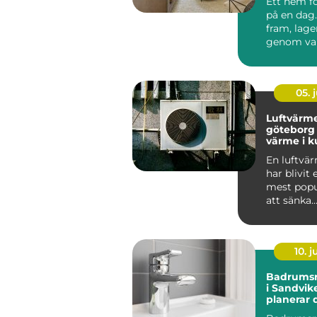
Ett hem f
på en dag.
fram, lager
genom val
material o
05. j
Luftvärm
göteborg smar
värme i k
En luftv
har blivit 
mest popu
att sänka
uppvärmn
der och sa
10. 
Badrumsr
i Sandvik
planerar 
och undvi