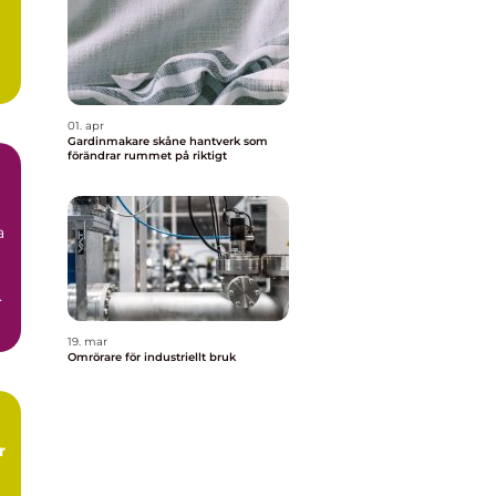
l
a
01. apr
Gardinmakare skåne hantverk som
förändrar rummet på riktigt
a
.
19. mar
Omrörare för industriellt bruk