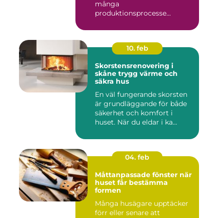
många
produktionsprocesse...
10. feb
Skorstensrenovering i
skåne trygg värme och
säkra hus
En väl fungerande skorsten
är grundläggande för både
säkerhet och komfort i
huset. När du eldar i ka...
04. feb
Måttanpassade fönster när
huset får bestämma
formen
Många husägare upptäcker
förr eller senare att