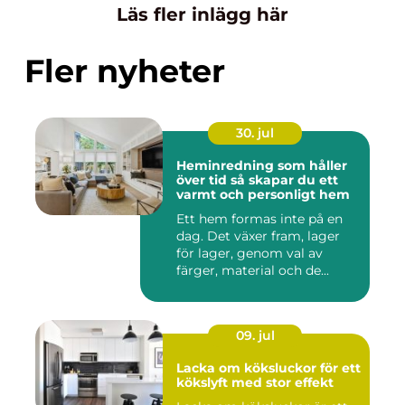
Läs fler inlägg här
Fler nyheter
30. jul
Heminredning som håller
över tid så skapar du ett
varmt och personligt hem
Ett hem formas inte på en
dag. Det växer fram, lager
för lager, genom val av
färger, material och de...
09. jul
Lacka om köksluckor för ett
kökslyft med stor effekt