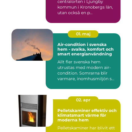
centralorten i Ljungby
kommun i Kronobergs län,
utan också en p...
01. maj
Air-condition i svenska
hem - svalka, komfort och
smart energianvändning
Allt fler svenska hem
utrustas med modern air-
condition. Somrarna blir
varmare, inomhusmiljön s...
02. apr
Pelletskaminer effektiv och
klimatsmart värme för
moderna hem
Pelletskaminer har blivit ett