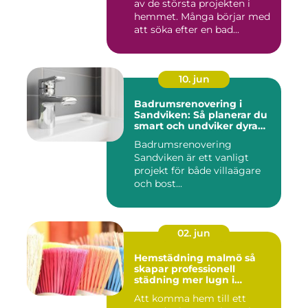
av de största projekten i
hemmet. Många börjar med
att söka efter en bad...
10. jun
Badrumsrenovering i
Sandviken: Så planerar du
smart och undviker dyra
misstag
Badrumsrenovering
Sandviken är ett vanligt
projekt för både villaägare
och bost...
02. jun
Hemstädning malmö så
skapar professionell
städning mer lugn i
vardagen
Att komma hem till ett