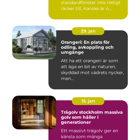
standardfönster inte riktigt
räcker till. Kanske är ö...
29. jan
Orangeri: En plats för
odling, avkoppling och
umgänge
Att ha ett orangeri är som
att äga en bit av naturen,
skyddad mot vädrets nycker,
men...
15. jan
Trägolv stockholm massiva
golv som håller i
generationer
Ett massivt trägolv ger en
känsla som många