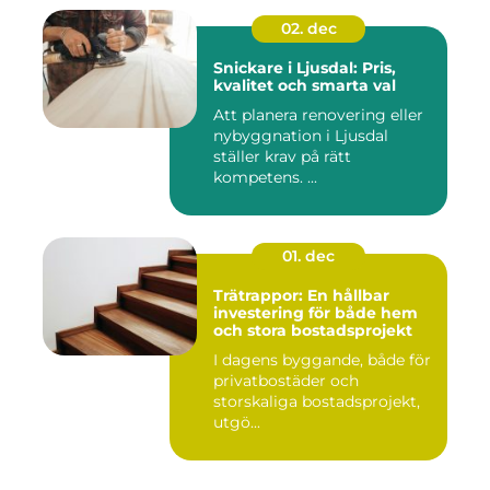
02. dec
Snickare i Ljusdal: Pris,
kvalitet och smarta val
Att planera renovering eller
nybyggnation i Ljusdal
ställer krav på rätt
kompetens. ...
01. dec
Trätrappor: En hållbar
investering för både hem
och stora bostadsprojekt
I dagens byggande, både för
privatbostäder och
storskaliga bostadsprojekt,
utgö...