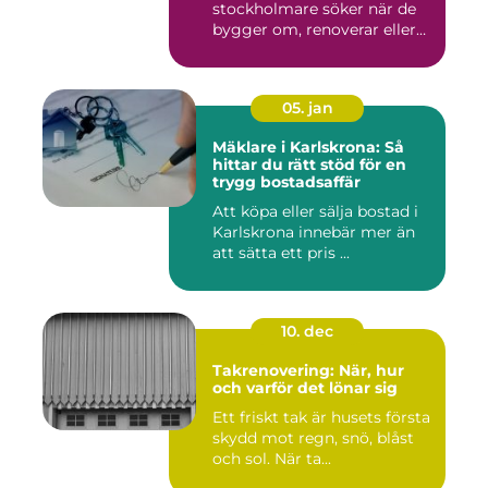
stockholmare söker när de
bygger om, renoverar eller
inr...
05. jan
Mäklare i Karlskrona: Så
hittar du rätt stöd för en
trygg bostadsaffär
Att köpa eller sälja bostad i
Karlskrona innebär mer än
att sätta ett pris ...
10. dec
Takrenovering: När, hur
och varför det lönar sig
Ett friskt tak är husets första
skydd mot regn, snö, blåst
och sol. När ta...