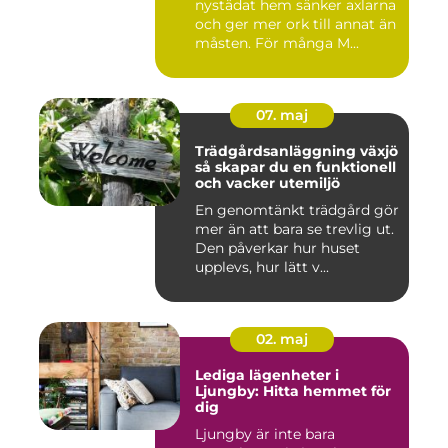
nystädat hem sänker axlarna
och ger mer ork till annat än
måsten. För många M...
07. maj
Trädgårdsanläggning växjö
så skapar du en funktionell
och vacker utemiljö
En genomtänkt trädgård gör
mer än att bara se trevlig ut.
Den påverkar hur huset
upplevs, hur lätt v...
02. maj
Lediga lägenheter i
Ljungby: Hitta hemmet för
dig
Ljungby är inte bara