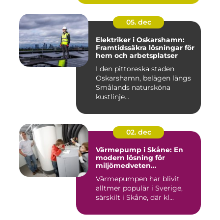
05. dec
Elektriker i Oskarshamn:
Framtidssäkra lösningar för
hem och arbetsplatser
I den pittoreska staden
Oskarshamn, belägen längs
Smålands natursköna
kustlinje...
02. dec
Värmepump i Skåne: En
modern lösning för
miljömedveten
uppvärmning
Värmepumpen har blivit
alltmer populär i Sverige,
särskilt i Skåne, där kl...