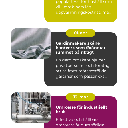
populärt val för hushåll som
vill kombinera låg
uppvärmningskostnad me...
01. apr
Gardinmakare skåne
hantverk som förändrar
rummet på riktigt
En gardinmakare hjälper
privatpersoner och företag
att ta fram måttbeställda
gardiner som passar exa...
19. mar
Omrörare för industriellt
bruk
Effectiva och hållbara
omrörare är oumbärliga i