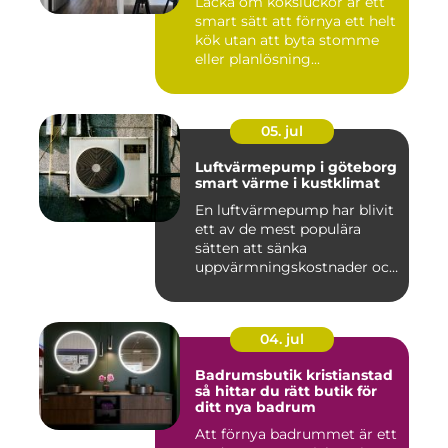
Lacka om köksluckor är ett
smart sätt att förnya ett helt
kök utan att byta stomme
eller planlösning...
05. jul
Luftvärmepump i göteborg
smart värme i kustklimat
En luftvärmepump har blivit
ett av de mest populära
sätten att sänka
uppvärmningskostnader och
samti...
04. jul
Badrumsbutik kristianstad
så hittar du rätt butik för
ditt nya badrum
Att förnya badrummet är ett