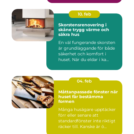
10. feb
Skorstensrenovering i
skåne trygg värme och
säkra hus
En väl fungerande skorsten
är grundläggande för både
säkerhet och komfort i
huset. När du eldar i ka...
04. feb
Måttanpassade fönster när
huset får bestämma
formen
Många husägare upptäcker
förr eller senare att
standardfönster inte riktigt
räcker till. Kanske är ö...