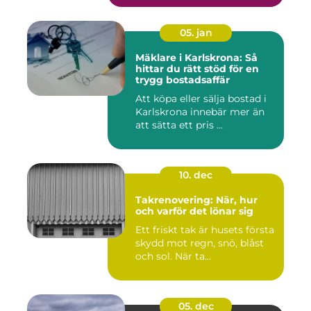
05. jan
Mäklare i Karlskrona: Så
hittar du rätt stöd för en
trygg bostadsaffär
Att köpa eller sälja bostad i
Karlskrona innebär mer än
att sätta ett pris ...
10. dec
Takrenovering: När, hur
och varför det lönar sig
Ett friskt tak är husets första
skydd mot regn, snö, blåst
och sol. När ta...
05. dec