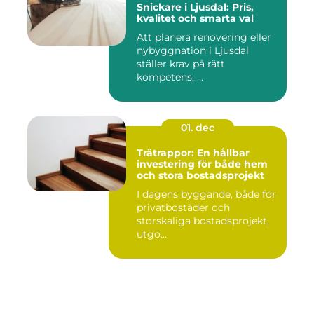
Snickare i Ljusdal: Pris,
kvalitet och smarta val
Att planera renovering eller
nybyggnation i Ljusdal
ställer krav på rätt
kompetens. ...
01. dec
Trätrappor: En hållbar
investering för både hem
och stora bostadsprojekt
I dagens byggande, både för
privatbostäder och
storskaliga bostadsprojekt,
utgö...