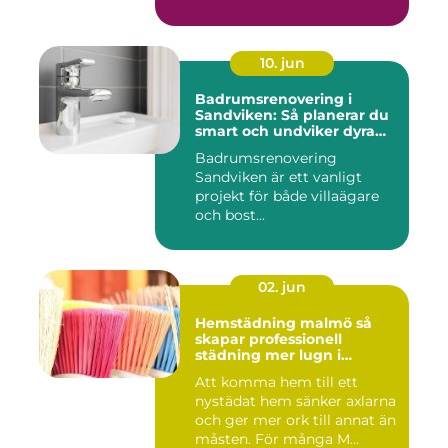
10. jun
Badrumsrenovering i
Sandviken: Så planerar du
smart och undviker dyra
misstag
Badrumsrenovering
Sandviken är ett vanligt
projekt för både villaägare
och bost...
02. jun
Hemstädning malmö så
skapar professionell
städning mer lugn i
vardagen
Att komma hem till ett
nystädat hem sänker axlarna
och ger mer ork till annat än
måsten. För många M...