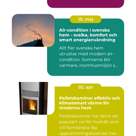
01. maj
Air-condition i svenska
hem - svalka, komfort och
smart energianvändning
Allt fler svenska hem
utrustas med modern air-
condition. Somrarna blir
varmare, inomhusmiljön s...
02. apr
Pelletskaminer effektiv och
klimatsmart värme för
moderna hem
Pelletskaminer har blivit ett
populärt val för hushåll som
vill kombinera låg
uppvärmningskostnad me...