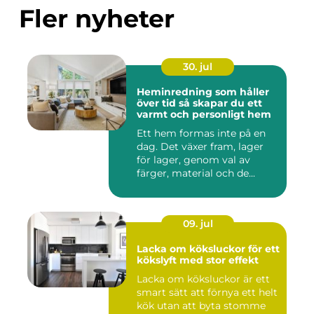
Fler nyheter
30. jul
Heminredning som håller
över tid så skapar du ett
varmt och personligt hem
Ett hem formas inte på en
dag. Det växer fram, lager
för lager, genom val av
färger, material och de...
09. jul
Lacka om köksluckor för ett
kökslyft med stor effekt
Lacka om köksluckor är ett
smart sätt att förnya ett helt
kök utan att byta stomme