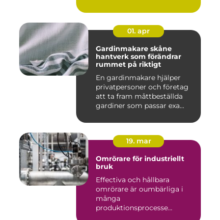
01. apr
Gardinmakare skåne
hantverk som förändrar
rummet på riktigt
En gardinmakare hjälper
privatpersoner och företag
att ta fram måttbeställda
gardiner som passar exa...
19. mar
Omrörare för industriellt
bruk
Effectiva och hållbara
omrörare är oumbärliga i
många
produktionsprocesse...