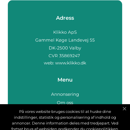
Adress
web:
www.klikko.dk
Menu
Annonsering
Om oss
Cookies
På vores website bruges cookies til at huske dine
indstillinger, statistik og personalisering af indhold og
Kontakta oss
annoncer. Denne information deles med tredjepart. Ved
Sitemap
fortsat brug af websiden godkender du cookiepolitikken.