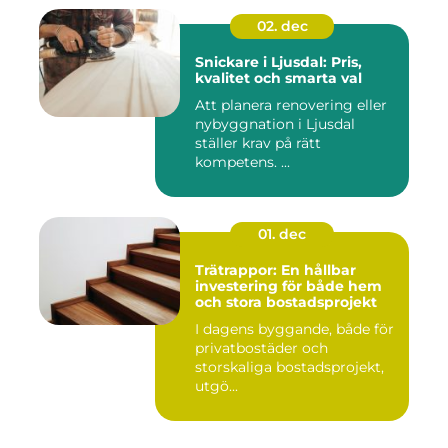
02. dec
Snickare i Ljusdal: Pris,
kvalitet och smarta val
Att planera renovering eller
nybyggnation i Ljusdal
ställer krav på rätt
kompetens. ...
01. dec
Trätrappor: En hållbar
investering för både hem
och stora bostadsprojekt
I dagens byggande, både för
privatbostäder och
storskaliga bostadsprojekt,
utgö...