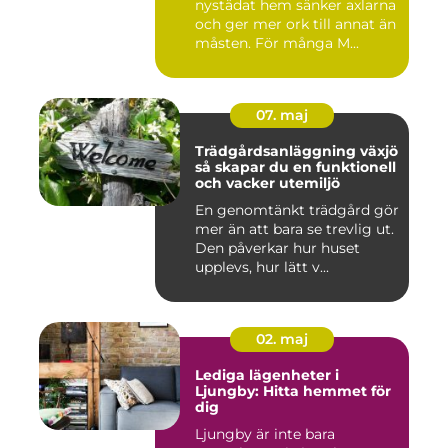
nystädat hem sänker axlarna
och ger mer ork till annat än
måsten. För många M...
07. maj
Trädgårdsanläggning växjö
så skapar du en funktionell
och vacker utemiljö
En genomtänkt trädgård gör
mer än att bara se trevlig ut.
Den påverkar hur huset
upplevs, hur lätt v...
02. maj
Lediga lägenheter i
Ljungby: Hitta hemmet för
dig
Ljungby är inte bara