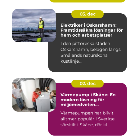
05. dec
Elektriker i Oskarshamn:
Framtidssäkra lösningar för
hem och arbetsplatser
I den pittoreska staden
Oskarshamn, belägen längs
Smålands natursköna
kustlinje...
02. dec
Värmepump i Skåne: En
modern lösning för
miljömedveten
uppvärmning
Värmepumpen har blivit
alltmer populär i Sverige,
särskilt i Skåne, där kl...