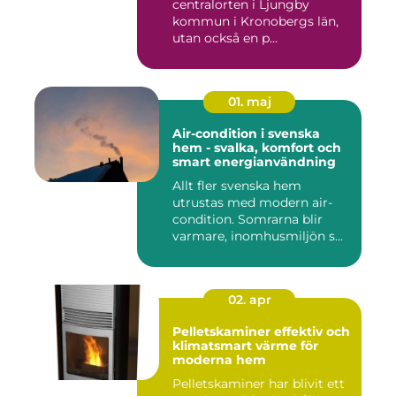
centralorten i Ljungby
kommun i Kronobergs län,
utan också en p...
01. maj
Air-condition i svenska
hem - svalka, komfort och
smart energianvändning
Allt fler svenska hem
utrustas med modern air-
condition. Somrarna blir
varmare, inomhusmiljön s...
02. apr
Pelletskaminer effektiv och
klimatsmart värme för
moderna hem
Pelletskaminer har blivit ett