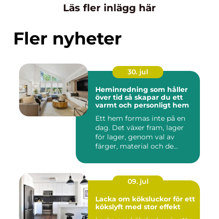
Läs fler inlägg här
Fler nyheter
30. jul
Heminredning som håller
över tid så skapar du ett
varmt och personligt hem
Ett hem formas inte på en
dag. Det växer fram, lager
för lager, genom val av
färger, material och de...
09. jul
Lacka om köksluckor för ett
kökslyft med stor effekt