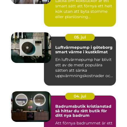
Lacka om köksluckor är ett
smart sätt att förnya ett helt
kök utan att byta stomme
eller planlösning...
05. jul
Luftvärmepump i göteborg
smart värme i kustklimat
En luftvärmepump har blivit
ett av de mest populära
sätten att sänka
uppvärmningskostnader och
samti...
04. jul
Badrumsbutik kristianstad
så hittar du rätt butik för
ditt nya badrum
Att förnya badrummet är ett