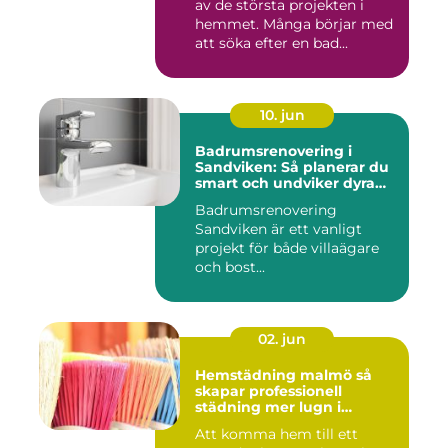
av de största projekten i
hemmet. Många börjar med
att söka efter en bad...
10. jun
Badrumsrenovering i
Sandviken: Så planerar du
smart och undviker dyra
misstag
Badrumsrenovering
Sandviken är ett vanligt
projekt för både villaägare
och bost...
02. jun
Hemstädning malmö så
skapar professionell
städning mer lugn i
vardagen
Att komma hem till ett