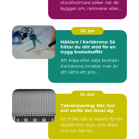
stockholmare söker när de
bygger om, renoverar eller
inr...
05. jan
Mäklare i Karlskrona: Så
hittar du rätt stöd för en
trygg bostadsaffär
Att köpa eller sälja bostad i
Karlskrona innebär mer än
att sätta ett pris ...
10. dec
Takrenovering: När, hur
och varför det lönar sig
Ett friskt tak är husets första
skydd mot regn, snö, blåst
och sol. När ta...