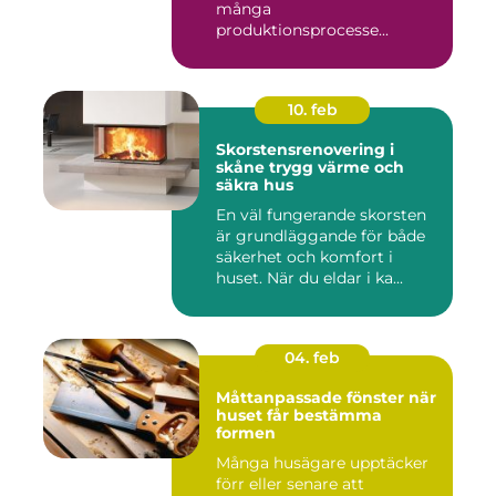
många
produktionsprocesse...
10. feb
Skorstensrenovering i
skåne trygg värme och
säkra hus
En väl fungerande skorsten
är grundläggande för både
säkerhet och komfort i
huset. När du eldar i ka...
04. feb
Måttanpassade fönster när
huset får bestämma
formen
Många husägare upptäcker
förr eller senare att