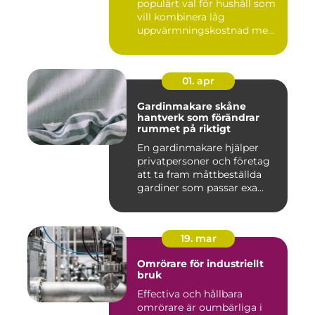
populärt val för hushåll som
vill kombinera låg
uppvärmningskostnad me...
01. apr
Gardinmakare skåne
hantverk som förändrar
rummet på riktigt
En gardinmakare hjälper
privatpersoner och företag
att ta fram måttbeställda
gardiner som passar exa...
19. mar
Omrörare för industriellt
bruk
Effectiva och hållbara
omrörare är oumbärliga i