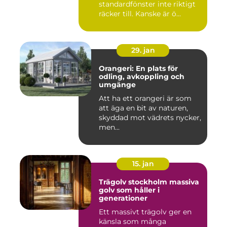
standardfönster inte riktigt
räcker till. Kanske är ö...
29. jan
Orangeri: En plats för
odling, avkoppling och
umgänge
Att ha ett orangeri är som
att äga en bit av naturen,
skyddad mot vädrets nycker,
men...
15. jan
Trägolv stockholm massiva
golv som håller i
generationer
Ett massivt trägolv ger en
känsla som många