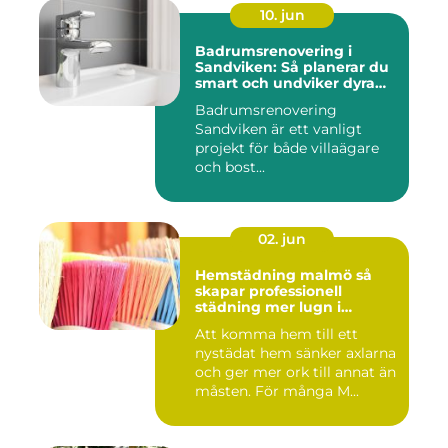
10. jun
Badrumsrenovering i
Sandviken: Så planerar du
smart och undviker dyra
misstag
Badrumsrenovering
Sandviken är ett vanligt
projekt för både villaägare
och bost...
02. jun
Hemstädning malmö så
skapar professionell
städning mer lugn i
vardagen
Att komma hem till ett
nystädat hem sänker axlarna
och ger mer ork till annat än
måsten. För många M...