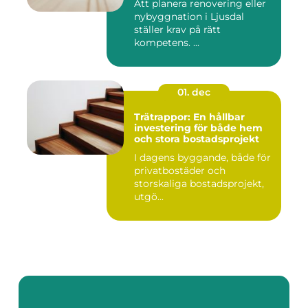
Att planera renovering eller
nybyggnation i Ljusdal
ställer krav på rätt
kompetens. ...
01. dec
Trätrappor: En hållbar
investering för både hem
och stora bostadsprojekt
I dagens byggande, både för
privatbostäder och
storskaliga bostadsprojekt,
utgö...