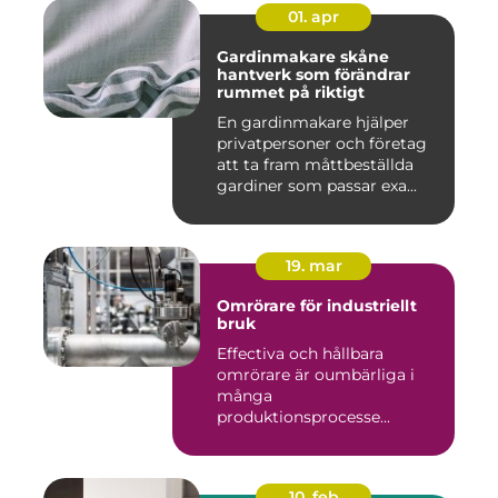
01. apr
Gardinmakare skåne
hantverk som förändrar
rummet på riktigt
En gardinmakare hjälper
privatpersoner och företag
att ta fram måttbeställda
gardiner som passar exa...
19. mar
Omrörare för industriellt
bruk
Effectiva och hållbara
omrörare är oumbärliga i
många
produktionsprocesse...
10. feb