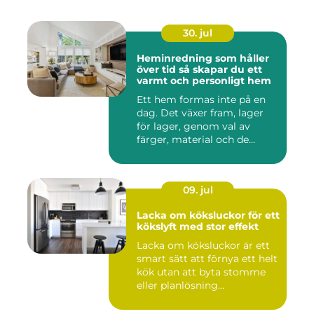
30. jul
Heminredning som håller
över tid så skapar du ett
varmt och personligt hem
Ett hem formas inte på en
dag. Det växer fram, lager
för lager, genom val av
färger, material och de...
09. jul
Lacka om köksluckor för ett
kökslyft med stor effekt
Lacka om köksluckor är ett
smart sätt att förnya ett helt
kök utan att byta stomme
eller planlösning...