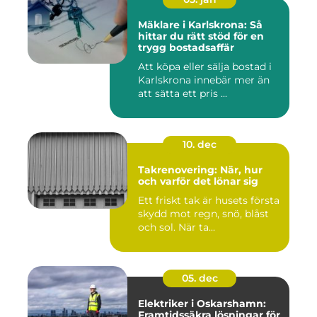
Mäklare i Karlskrona: Så
hittar du rätt stöd för en
trygg bostadsaffär
Att köpa eller sälja bostad i
Karlskrona innebär mer än
att sätta ett pris ...
10. dec
Takrenovering: När, hur
och varför det lönar sig
Ett friskt tak är husets första
skydd mot regn, snö, blåst
och sol. När ta...
05. dec
Elektriker i Oskarshamn:
Framtidssäkra lösningar för