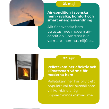
01. maj
Air-condition i svenska
hem - svalka, komfort och
smart energianvändning
Allt fler svenska hem
utrustas med modern air-
condition. Somrarna blir
varmare, inomhusmiljön s...
02. apr
Pelletskaminer effektiv och
klimatsmart värme för
moderna hem
Pelletskaminer har blivit ett
populärt val för hushåll som
vill kombinera låg
uppvärmningskostnad me...