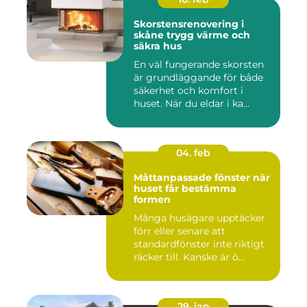
Skorstensrenovering i
skåne trygg värme och
säkra hus
En väl fungerande skorsten
är grundläggande för både
säkerhet och komfort i
huset. När du eldar i ka...
04. feb
Måttanpassade fönster när
huset får bestämma
formen
Många husägare upptäcker
förr eller senare att
standardfönster inte riktigt
räcker till. Kanske är ö...
29. jan