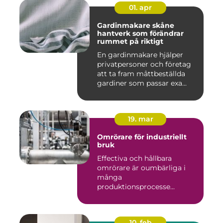
01. apr
Gardinmakare skåne
hantverk som förändrar
rummet på riktigt
En gardinmakare hjälper
privatpersoner och företag
att ta fram måttbeställda
gardiner som passar exa...
19. mar
Omrörare för industriellt
bruk
Effectiva och hållbara
omrörare är oumbärliga i
många
produktionsprocesse...
10. feb