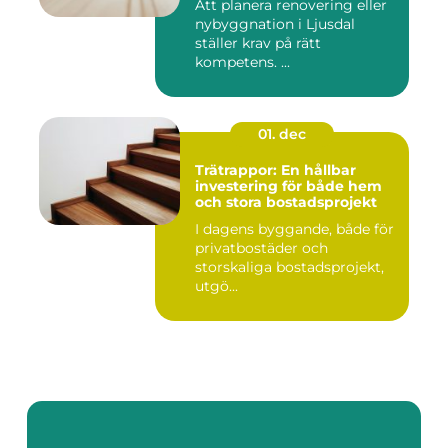
Att planera renovering eller
nybyggnation i Ljusdal
ställer krav på rätt
kompetens. ...
01. dec
Trätrappor: En hållbar
investering för både hem
och stora bostadsprojekt
I dagens byggande, både för
privatbostäder och
storskaliga bostadsprojekt,
utgö...