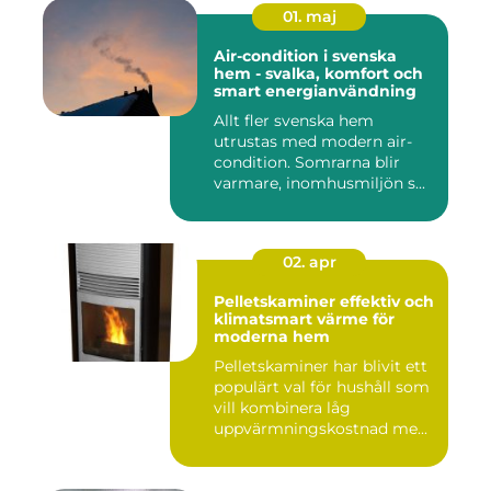
01. maj
Air-condition i svenska
hem - svalka, komfort och
smart energianvändning
Allt fler svenska hem
utrustas med modern air-
condition. Somrarna blir
varmare, inomhusmiljön s...
02. apr
Pelletskaminer effektiv och
klimatsmart värme för
moderna hem
Pelletskaminer har blivit ett
populärt val för hushåll som
vill kombinera låg
uppvärmningskostnad me...