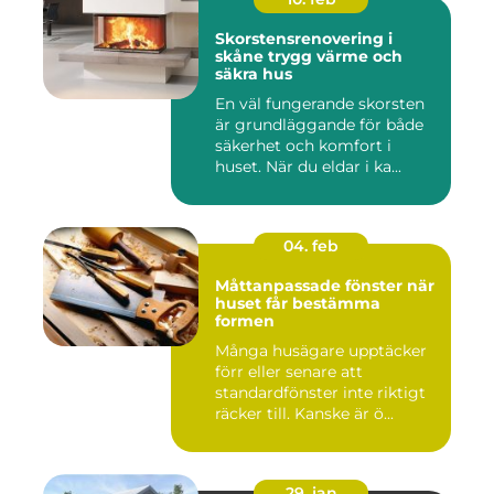
Skorstensrenovering i
skåne trygg värme och
säkra hus
En väl fungerande skorsten
är grundläggande för både
säkerhet och komfort i
huset. När du eldar i ka...
04. feb
Måttanpassade fönster när
huset får bestämma
formen
Många husägare upptäcker
förr eller senare att
standardfönster inte riktigt
räcker till. Kanske är ö...
29. jan