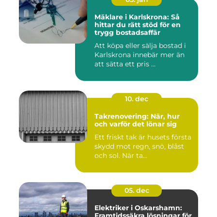
Mäklare i Karlskrona: Så
hittar du rätt stöd för en
trygg bostadsaffär
Att köpa eller sälja bostad i
Karlskrona innebär mer än
att sätta ett pris ...
10. dec
Takrenovering: När, hur
och varför det lönar sig
Ett friskt tak är husets första
skydd mot regn, snö, blåst
och sol. När ta...
05. dec
Elektriker i Oskarshamn:
Framtidssäkra lösningar för