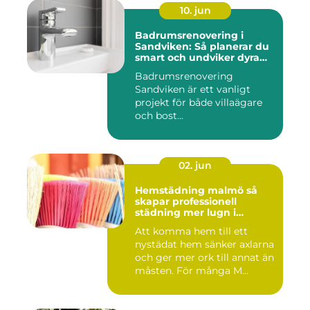
10. jun
Badrumsrenovering i
Sandviken: Så planerar du
smart och undviker dyra
misstag
Badrumsrenovering
Sandviken är ett vanligt
projekt för både villaägare
och bost...
02. jun
Hemstädning malmö så
skapar professionell
städning mer lugn i
vardagen
Att komma hem till ett
nystädat hem sänker axlarna
och ger mer ork till annat än
måsten. För många M...