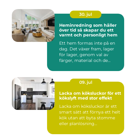
30. jul
Heminredning som håller
över tid så skapar du ett
varmt och personligt hem
Ett hem formas inte på en
dag. Det växer fram, lager
för lager, genom val av
färger, material och de...
09. jul
Lacka om köksluckor för ett
kökslyft med stor effekt
Lacka om köksluckor är ett
smart sätt att förnya ett helt
kök utan att byta stomme
eller planlösning...