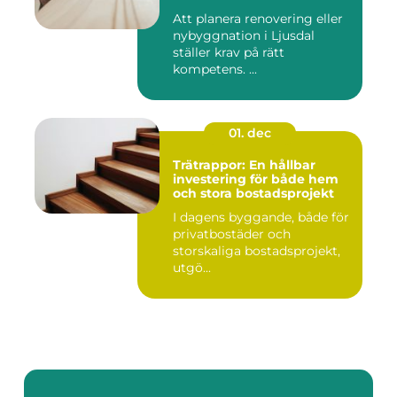
Att planera renovering eller
nybyggnation i Ljusdal
ställer krav på rätt
kompetens. ...
01. dec
Trätrappor: En hållbar
investering för både hem
och stora bostadsprojekt
I dagens byggande, både för
privatbostäder och
storskaliga bostadsprojekt,
utgö...