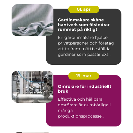
01. apr
Gardinmakare skåne
hantverk som förändrar
rummet på riktigt
En gardinmakare hjälper
privatpersoner och företag
att ta fram måttbeställda
gardiner som passar exa...
19. mar
Omrörare för industriellt
bruk
Effectiva och hållbara
omrörare är oumbärliga i
många
produktionsprocesse...