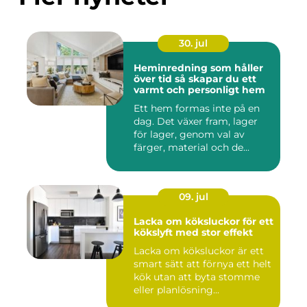
30. jul
Heminredning som håller
över tid så skapar du ett
varmt och personligt hem
Ett hem formas inte på en
dag. Det växer fram, lager
för lager, genom val av
färger, material och de...
09. jul
Lacka om köksluckor för ett
kökslyft med stor effekt
Lacka om köksluckor är ett
smart sätt att förnya ett helt
kök utan att byta stomme
eller planlösning...