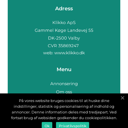
Adress
web:
www.klikko.dk
Menu
Annonsering
Om oss
Cookies
På vores website bruges cookies til at huske dine
indstillinger, statistik og personalisering af indhold og
Kontakta oss
annoncer. Denne information deles med tredjepart. Ved
Sitemap
fortsat brug af websiden godkender du cookiepolitikken.
Ok
Privatlivspolitik