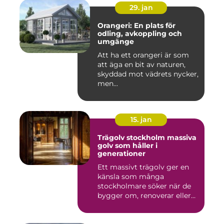
29. jan
Orangeri: En plats för
odling, avkoppling och
umgänge
Att ha ett orangeri är som
att äga en bit av naturen,
skyddad mot vädrets nycker,
men...
15. jan
Trägolv stockholm massiva
golv som håller i
generationer
Ett massivt trägolv ger en
känsla som många
stockholmare söker när de
bygger om, renoverar eller
inr...