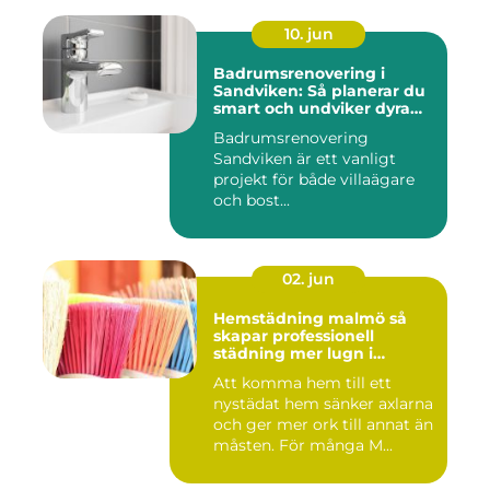
10. jun
Badrumsrenovering i
Sandviken: Så planerar du
smart och undviker dyra
misstag
Badrumsrenovering
Sandviken är ett vanligt
projekt för både villaägare
och bost...
02. jun
Hemstädning malmö så
skapar professionell
städning mer lugn i
vardagen
Att komma hem till ett
nystädat hem sänker axlarna
och ger mer ork till annat än
måsten. För många M...