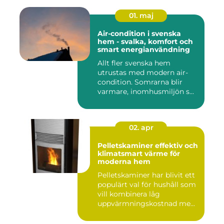
01. maj
Air-condition i svenska
hem - svalka, komfort och
smart energianvändning
Allt fler svenska hem
utrustas med modern air-
condition. Somrarna blir
varmare, inomhusmiljön s...
02. apr
Pelletskaminer effektiv och
klimatsmart värme för
moderna hem
Pelletskaminer har blivit ett
populärt val för hushåll som
vill kombinera låg
uppvärmningskostnad me...