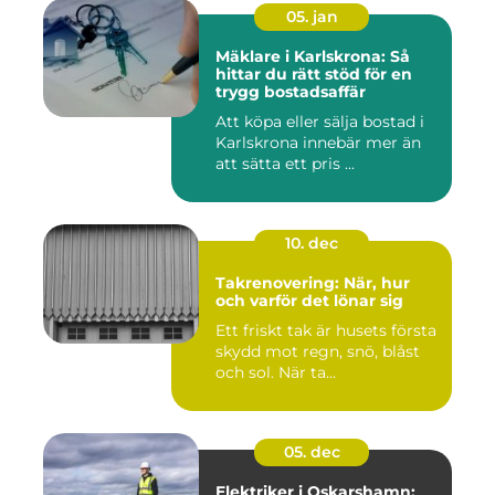
05. jan
Mäklare i Karlskrona: Så
hittar du rätt stöd för en
trygg bostadsaffär
Att köpa eller sälja bostad i
Karlskrona innebär mer än
att sätta ett pris ...
10. dec
Takrenovering: När, hur
och varför det lönar sig
Ett friskt tak är husets första
skydd mot regn, snö, blåst
och sol. När ta...
05. dec
Elektriker i Oskarshamn: