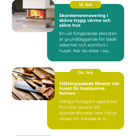
10. feb
Skorstensrenovering i
skåne trygg värme och
säkra hus
En väl fungerande skorsten
är grundläggande för både
säkerhet och komfort i
huset. När du eldar i ka...
04. feb
Måttanpassade fönster när
huset får bestämma
formen
Många husägare upptäcker
förr eller senare att
standardfönster inte riktigt
räcker till. Kanske är ö...