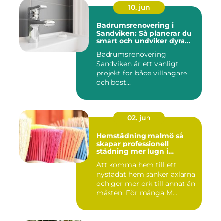
10. jun
Badrumsrenovering i
Sandviken: Så planerar du
smart och undviker dyra
misstag
Badrumsrenovering
Sandviken är ett vanligt
projekt för både villaägare
och bost...
02. jun
Hemstädning malmö så
skapar professionell
städning mer lugn i
vardagen
Att komma hem till ett
nystädat hem sänker axlarna
och ger mer ork till annat än
måsten. För många M...