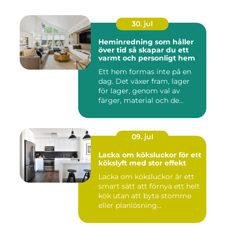
30. jul
Heminredning som håller
över tid så skapar du ett
varmt och personligt hem
Ett hem formas inte på en
dag. Det växer fram, lager
för lager, genom val av
färger, material och de...
09. jul
Lacka om köksluckor för ett
kökslyft med stor effekt
Lacka om köksluckor är ett
smart sätt att förnya ett helt
kök utan att byta stomme
eller planlösning...