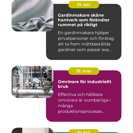
01. apr
Gardinmakare skåne
hantverk som förändrar
rummet på riktigt
En gardinmakare hjälper
privatpersoner och företag
att ta fram måttbeställda
gardiner som passar exa...
19. mar
Omrörare för industriellt
bruk
Effectiva och hållbara
omrörare är oumbärliga i
många
produktionsprocesse...
10. feb