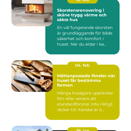
Skorstensrenovering i
skåne trygg värme och
säkra hus
En väl fungerande skorsten
är grundläggande för både
säkerhet och komfort i
huset. När du eldar i ka...
04. feb
Måttanpassade fönster när
huset får bestämma
formen
Många husägare upptäcker
förr eller senare att
standardfönster inte riktigt
räcker till. Kanske är ö...
29. jan