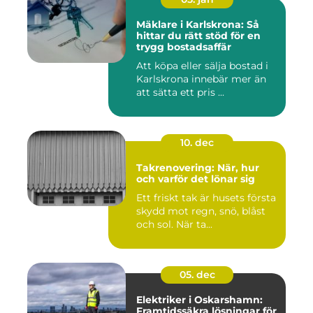
Mäklare i Karlskrona: Så
hittar du rätt stöd för en
trygg bostadsaffär
Att köpa eller sälja bostad i
Karlskrona innebär mer än
att sätta ett pris ...
10. dec
Takrenovering: När, hur
och varför det lönar sig
Ett friskt tak är husets första
skydd mot regn, snö, blåst
och sol. När ta...
05. dec
Elektriker i Oskarshamn:
Framtidssäkra lösningar för