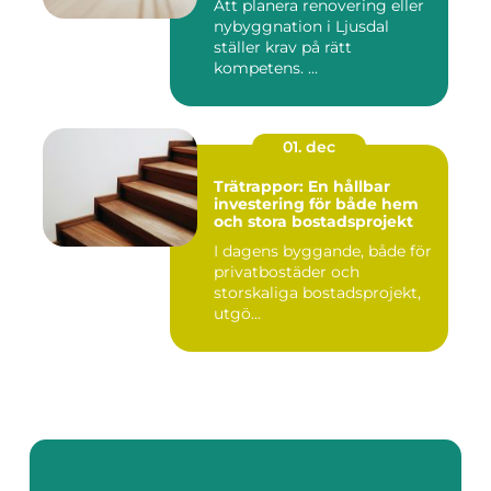
Att planera renovering eller
nybyggnation i Ljusdal
ställer krav på rätt
kompetens. ...
01. dec
Trätrappor: En hållbar
investering för både hem
och stora bostadsprojekt
I dagens byggande, både för
privatbostäder och
storskaliga bostadsprojekt,
utgö...