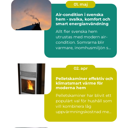
01. maj
Air-condition i svenska
hem - svalka, komfort och
smart energianvändning
Allt fler svenska hem
utrustas med modern air-
condition. Somrarna blir
varmare, inomhusmiljön s...
02. apr
Pelletskaminer effektiv och
klimatsmart värme för
moderna hem
Pelletskaminer har blivit ett
populärt val för hushåll som
vill kombinera låg
uppvärmningskostnad me...