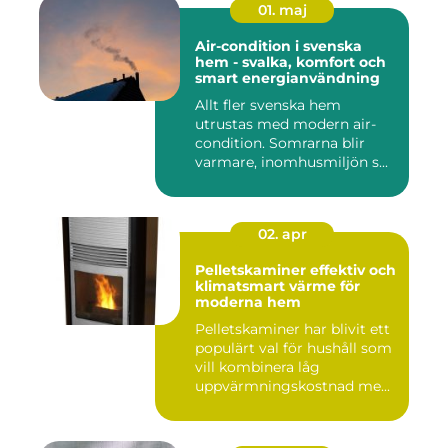
01. maj
Air-condition i svenska
hem - svalka, komfort och
smart energianvändning
Allt fler svenska hem
utrustas med modern air-
condition. Somrarna blir
varmare, inomhusmiljön s...
02. apr
Pelletskaminer effektiv och
klimatsmart värme för
moderna hem
Pelletskaminer har blivit ett
populärt val för hushåll som
vill kombinera låg
uppvärmningskostnad me...