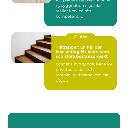
Att planera renovering eller
nybyggnation i Ljusdal
ställer krav på rätt
kompetens. ...
01. dec
Trätrappor: En hållbar
investering för både hem
och stora bostadsprojekt
I dagens byggande, både för
privatbostäder och
storskaliga bostadsprojekt,
utgö...