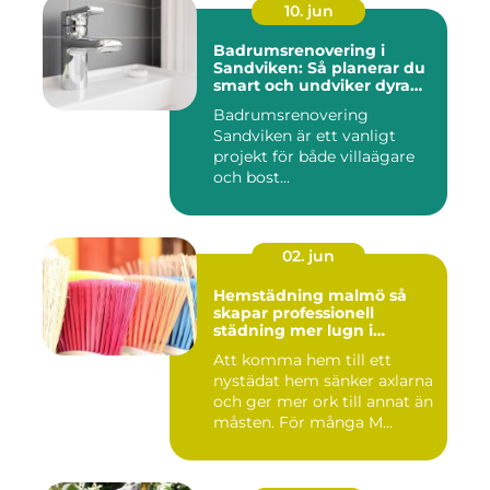
10. jun
Badrumsrenovering i
Sandviken: Så planerar du
smart och undviker dyra
misstag
Badrumsrenovering
Sandviken är ett vanligt
projekt för både villaägare
och bost...
02. jun
Hemstädning malmö så
skapar professionell
städning mer lugn i
vardagen
Att komma hem till ett
nystädat hem sänker axlarna
och ger mer ork till annat än
måsten. För många M...