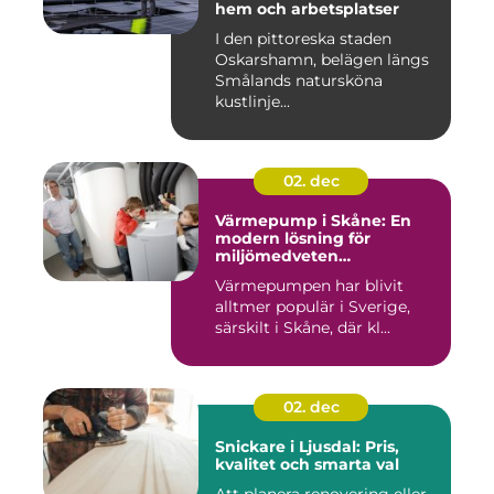
hem och arbetsplatser
I den pittoreska staden
Oskarshamn, belägen längs
Smålands natursköna
kustlinje...
02. dec
Värmepump i Skåne: En
modern lösning för
miljömedveten
uppvärmning
Värmepumpen har blivit
alltmer populär i Sverige,
särskilt i Skåne, där kl...
02. dec
Snickare i Ljusdal: Pris,
kvalitet och smarta val