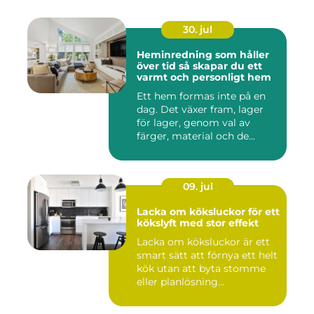
30. jul
Heminredning som håller
över tid så skapar du ett
varmt och personligt hem
Ett hem formas inte på en
dag. Det växer fram, lager
för lager, genom val av
färger, material och de...
09. jul
Lacka om köksluckor för ett
kökslyft med stor effekt
Lacka om köksluckor är ett
smart sätt att förnya ett helt
kök utan att byta stomme
eller planlösning...