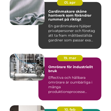
01. apr
Gardinmakare skåne
hantverk som förändrar
rummet på riktigt
En gardinmakare hjälper
privatpersoner och företag
att ta fram måttbeställda
gardiner som passar exa...
19. mar
Omrörare för industriellt
bruk
Effectiva och hållbara
omrörare är oumbärliga i
många
produktionsprocesse...
10. feb