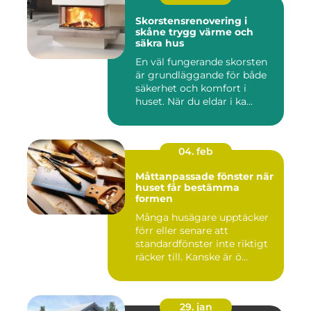
Skorstensrenovering i
skåne trygg värme och
säkra hus
En väl fungerande skorsten
är grundläggande för både
säkerhet och komfort i
huset. När du eldar i ka...
04. feb
Måttanpassade fönster när
huset får bestämma
formen
Många husägare upptäcker
förr eller senare att
standardfönster inte riktigt
räcker till. Kanske är ö...
29. jan