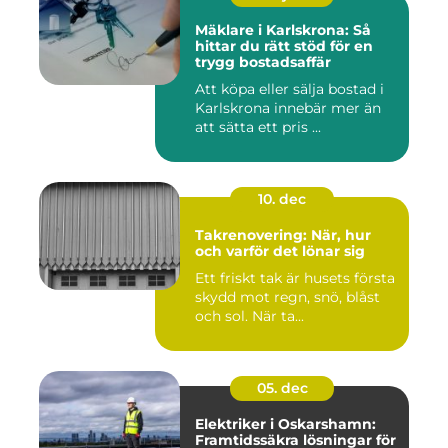
Mäklare i Karlskrona: Så
hittar du rätt stöd för en
trygg bostadsaffär
Att köpa eller sälja bostad i
Karlskrona innebär mer än
att sätta ett pris ...
10. dec
Takrenovering: När, hur
och varför det lönar sig
Ett friskt tak är husets första
skydd mot regn, snö, blåst
och sol. När ta...
05. dec
Elektriker i Oskarshamn:
Framtidssäkra lösningar för