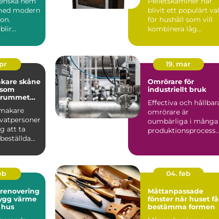
svenska hem
Pelletskaminer har
vändning
 med modern
blivit ett populärt va
ion.
för hushåll som vill
blir
kombinera låg
uppvärmningskostn
jön s...
d me...
apr
19. mar
kare skåne
Omrörare för
 som
industriellt bruk
r rummet
Effectiva och hållbar
nmakare
omrörare är
ivatpersoner
oumbärliga i många
g att ta
produktionsprocesse.
beställda
.
som passar
feb
04. feb
srenovering
Måttanpassade
fönster när huset får
 hus
bestämma formen