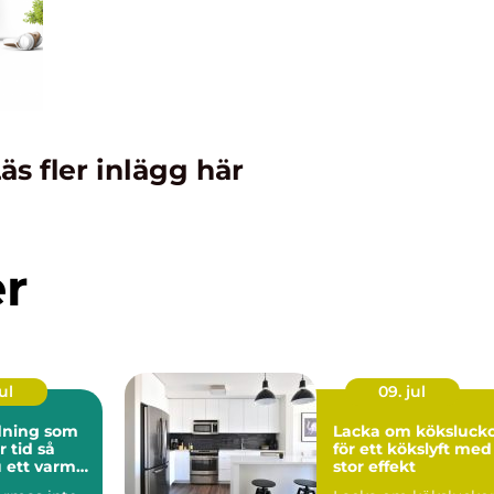
äs fler inlägg här
er
ul
09. jul
ning som
Lacka om köksluck
tid så
för ett kökslyft med
 ett varmt
stor effekt
nligt hem