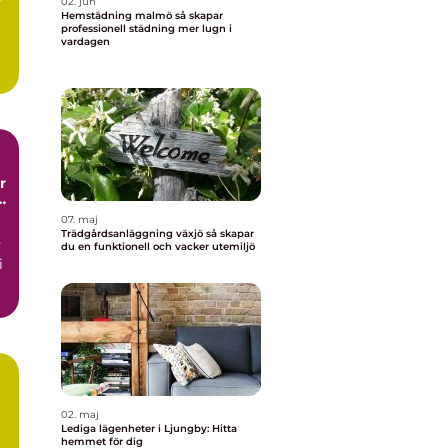
r
02. jun
Hemstädning malmö så skapar
professionell städning mer lugn i
vardagen
me
t
07. maj
Trädgårdsanläggning växjö så skapar
v
du en funktionell och vacker utemiljö
i
02. maj
Lediga lägenheter i Ljungby: Hitta
hemmet för dig