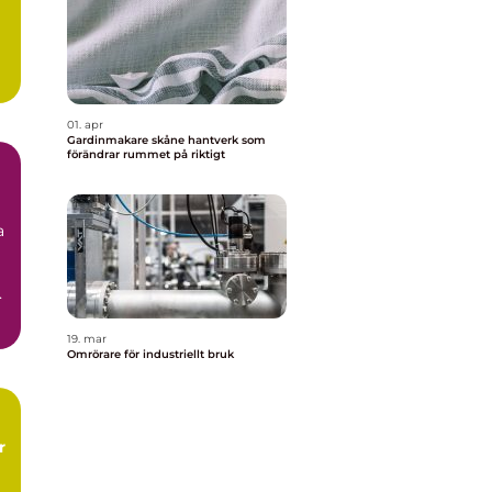
l
a
01. apr
Gardinmakare skåne hantverk som
förändrar rummet på riktigt
a
.
19. mar
Omrörare för industriellt bruk