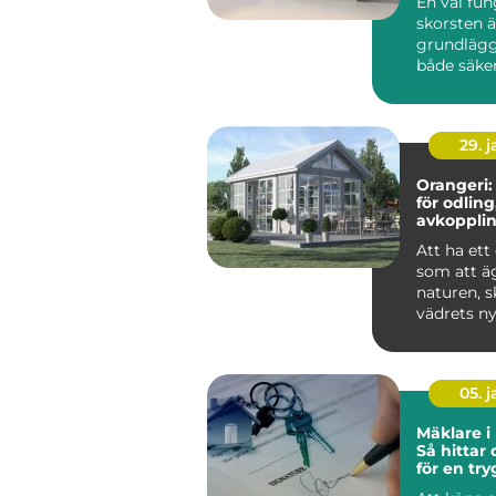
En väl fu
skorsten ä
grundlägg
både säke
komfort i 
du eldar i k
29. 
Orangeri:
för odling
avkoppli
umgäng
Att ha ett
som att äg
naturen, 
vädrets ny
05. 
Mäklare i
Så hittar 
för en tr
bostadsaf