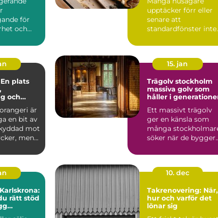
ngerande
Många husägare
r
upptäcker förr eller
ande för
senare att
rhet och
standardfönster inte
huset. När
riktigt räcker till.
a...
Kanske är ö...
jan
15. jan
 En plats
Trägolv stockholm
,
massiva golv som
ng och
håller i generatione
e
 orangeri är
Ett massivt trägolv
a en bit av
ger en känsla som
skyddad mot
många stockholmar
cker, men...
söker när de bygger
om, renoverar eller
inr...
jan
10. dec
 Karlskrona:
Takrenovering: När,
du rätt stöd
hur och varför det
ygg
lönar sig
fär