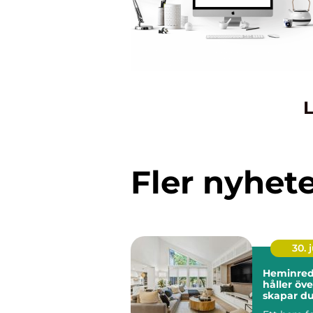
L
Fler nyhet
30. j
Heminred
håller över 
skapar du
och perso