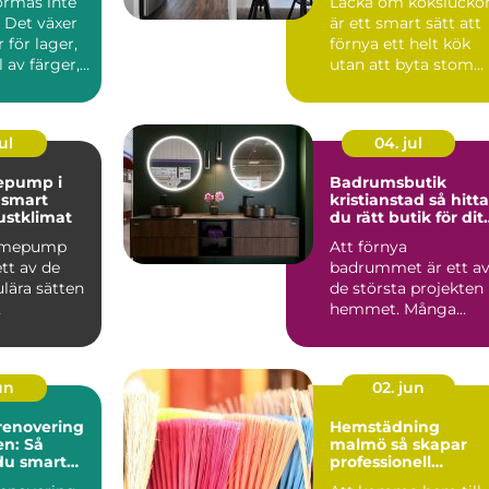
ormas inte
Lacka om kökslucko
 Det växer
är ett smart sätt att
 för lager,
förnya ett helt kök
 av färger,
utan att byta stom
ch de...
eller planlösning...
ul
04. jul
epump i
Badrumsbutik
t
kristianstad så hittar
ustklimat
du rätt butik för dit
nya badrum
ärmepump
Att förnya
ett av de
badrummet är ett a
lära sätten
de största projekten 
hemmet. Många
ingskostna
börjar med att söka
mti...
efter en bad...
jun
02. jun
enovering
Hemstädning
en: Så
malmö så skapar
du smart
professionell
ker dyra
städning mer lugn i