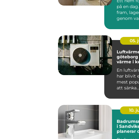
Ett hem f
på en dag.
fram, lager
genom val
material o
05. j
Luftvärm
göteborg smar
värme i k
En luftv
har blivit 
mest popu
att sänka
uppvärmn
der och sa
10. 
Badrumsr
i Sandvik
planerar 
och undvi