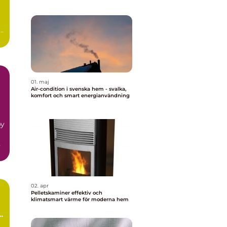
t
01. maj
Air-condition i svenska hem - svalka,
komfort och smart energianvändning
by
n
02. apr
Pelletskaminer effektiv och
klimatsmart värme för moderna hem